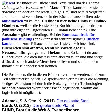
Hier findest du Bücher und Texte rund um das Thema
„
Ökologischer Fußabdruck“
. Manche Texte kannst du kostenlos
downloaden oder online lesen. Einige Titel sind bereits vergriffen,
aber du kannst versuchen, sie in der Bücherei auszuleihen oder
antiquarisch
zu kaufen.
Du findest hier keine Links zu Online-
Händlern
, weil sie die Existenz der Buchhandlungen bedrohen
(und ihre eigenen Angestellten z. T. unfair behandeln). Eine
Ausnahme
gibt es allerdings: Bei der
Bundeszentrale für
politische Bildung
(bpb) kannst du sehr preisgünstig
Bücher
kaufen
, die zum Teil auch in dieser Liste verzeichnet sind.
Büchereien sind oft froh, wenn sie Vorschläge für
Neuanschaffungen gemacht bekommen.
So kannst du auch
Bücher lesen, die dich interessieren aber zu teuer sind und sorgst
dafür, dass auch andere Menschen sie lesen und sich mit den
Inhalten auseinandersetzen können.
Die Positionen, die in diesen Büchern vertreten werden, sind zum
Teil sehr unterschiedlich. Beispielsweise vertritt Fücks die Meinung,
stetiges Wachstum sei durch die Nutzung anderer Technologien
machbar, während Welzer oder Paech begründen, warum das
logisch nicht möglich ist.
Adamek, S. & Otto, K. (2011)
:
Der gekaufte Staat
.
Bardi, U. (2013)
:
Der geplünderte Planet
BUND, Brot für die Welt & Evangelischer