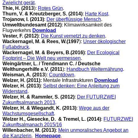
Zwielicht gerät
.
Thie, H. (2013
):
Rotes Grün
.
Thurn, V. & Kreutzberger, S. (2014)
:
Harte Kost
.
Trojanow, I. (2013)
:
Der überflüssige Mensch
.
Umweltbundesamt (2012)
: Klimawirksamkeit des
Flugverkehrs
Download
Vester, F. (2012)
:
Die Kunst vernetzt zu denken
.
Wackernagel, M. & Rees, W.(1997
):
Unser ökologischer
Fußabdruck
.
Wackernagel, M. & Beyers, B.(2016)
:
Der Ecological
Footprint – Die Welt neu vermessen
.
Weingärtner, L. / Trendmann C. / Deutsche
Welthungerhilfe e.V. (2011
):
Handbuch Welternährung
.
Weisman, A. (2013
):
Countdown
.
Welzer, H. (2011):
Mentale Infrastrukturen
Download
Welzer, H. (2013)
:
Selbst denken: Eine Anleitung zum
Widerstand
.
Welzer, H. & Rammler, S. (2012)
:
Der FUTURZWEI
Zukunftsalmanach 2013
.
Welzer, H. & Wiegandt, K. (2013)
:
Wege aus der
Wachstumsgesellschaft
.
Welzer H., Giesecke, D. & Tremel, L. (2014)
:
FUTURZWEI
Zukunftsalmanach 2015/16
Willenbacher, M. (2013)
:
Mein unmoralisches Angebot an
die Kanzlerin
.
Homepage
.