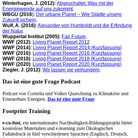
Winterhagen, J. (2012):
Abgeschaltet. Was mit der
Energiewende auf uns zukommt
.
WBGU (2016
):
Der urbane Planet – Wie Städte unsere
Zukunft sichern
.
Wulf, A. (2016)
:
Alexander von Humboldt und die Erfindung
der Natur
.
Wuppertal Institut (2005)
:
Fair Future
.
WWF (2012)
:
Living Planet Report 2012
WWF (2014):
Living Planet Report 2014 (Kurzfassung)
WWF (2016)
:
Living Planet Report 2016 (Kurzfassung)
WWF (2018)
:
Living Planet Report 2018 (Kurzfassung)
WWF (2020)
:
Living Planet Report 2020 (Kurzfassung)
Ziegler, J. (2012)
:
Wir lassen sie verhungern
.
Das ist eine gute Frage Podcast
Podcast von Cornelia und Volker Quaschning zu Klimakrise und
Erneuerbare Energien.
Das ist eine gute Frage
Footprint Training
e-co-foot
, ein internationales Nachhaltigkeit-Bildungsprojekt bietet
kostenlose Materialien und e-learning zum Ökologischen
Fußabdruck in fünf verschiedenen Sprachen (Englisch, Deutsch,