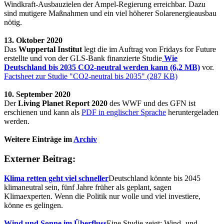
Windkraft-Ausbauzielen der Ampel-Regierung erreichbar. Dazu
sind mutigere Maßnahmen und ein viel höherer Solarenergieausbau
nötig.
13. Oktober 2020
Das
Wuppertal Institut
legt die im Auftrag von Fridays for Future
erstellte und von der GLS-Bank finanzierte Studie
Wie
Deutschland bis 2035 CO2-neutral werden kann (6,2 MB)
vor.
Factsheet zur Studie "CO2-neutral bis 2035" (287 KB)
10. September 2020
Der
Living Planet Report 2020
des WWF und des GFN ist
erschienen und kann als
PDF in englischer Sprache
heruntergeladen
werden.
Weitere Einträge im
Archiv
Externer Beitrag:
Klima retten geht viel schneller
Deutschland könnte bis 2045
klimaneutral sein, fünf Jahre früher als geplant, sagen
Klimaexperten. Wenn die Politik nur wolle und viel investiere,
könne es gelingen.
Wind und Sonne im Überfluss
Eine Studie zeigt: Wind- und