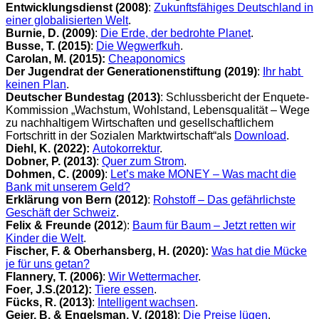
Entwicklungsdienst (2008)
:
Zukunftsfähiges Deutschland in
einer globalisierten Welt
.
Burnie, D. (2009)
:
Die Erde, der bedrohte Planet
.
Busse, T. (2015)
:
Die Wegwerfkuh
.
Carolan, M. (2015):
Cheaponomics
Der Jugendrat der Generationenstiftung (2019)
:
Ihr habt
keinen Plan
.
Deutscher Bundestag (2013)
: Schlussbericht der Enquete-
Kommission „Wachstum, Wohlstand, Lebensqualität – Wege
zu nachhaltigem Wirtschaften und gesellschaftlichem
Fortschritt in der Sozialen Marktwirtschaft“als
Download
.
Diehl, K. (2022):
Autokorrektur
.
Dobner, P. (2013)
:
Quer zum Strom
.
Dohmen, C. (2009)
:
Let’s make MONEY – Was macht die
Bank mit unserem Geld?
Erklärung von Bern (2012)
:
Rohstoff – Das gefährlichste
Geschäft der Schweiz
.
Felix & Freunde (2012
):
Baum für Baum – Jetzt retten wir
Kinder die Welt
.
Fischer, F. & Oberhansberg, H. (2020):
Was hat die Mücke
je für uns getan?
Flannery, T. (2006
)
:
Wir Wettermacher
.
Foer, J.S.(2012):
Tiere essen
.
Fücks, R. (2013)
:
Intelligent wachsen
.
Geier, B. & Engelsman, V. (2018)
:
Die Preise lügen
.