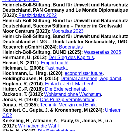
Heinrich-Böll-Stiftung, Bund für Umwelt und Naturschutz
Deutschland, PAN Germany und Le Monde Diplomatique
(2022):
Pestizidatlas 2022
Heinrich-Böll-Stiftung, Bund für Umwelt und Naturschutz
Deutschland, Succow Stiftung – Partner im Greifswald
Moor Centrum (2023):
Mooratlas 2023
Heinrich-Böll-Stiftung, Bund für Umwelt und Naturschutz
Deutschland & TMG – Think Tank for Sustainability, TMG
Research gGmbH (2024):
Bodenatlas
Heinrich-Böll-Stiftung, BUND (2025):
Wasseratlas 2025
Herrmann, U. (2013
):
Der Sieg des Kapitals
.
Hessel, S. (2011)
:
Empört euch!
Hickman, L. (2008)
:
Fast nackt
.
Hochmann, L. Hrsg. (2020)
:
economists4future
.
Holdinghausen, H. (2015)
:
Dreimal anziehen, weg damit
.
Hopkins, R. (2014)
:
Einfach. Jetzt. Machen!
Hutter, C.-P. (2018)
:
Die Erde rechnet ab
.
Jackson, T. (2012)
:
Wohlstand ohne Wachstum
.
Jonas, H. (1979)
:
Das Prinzip Verantwortung
.
Jonas, H. (1985
):
Technik, Medizin und Ethik
.
Kemfert, C., Gupta, J. & Kronenberg, M (2024):
Unlearn
CO2
Kerkeling, H., Altmann, A., Pauly, G., Jonas, B., u.a.
(2017)
:
Wir haben die Wahl