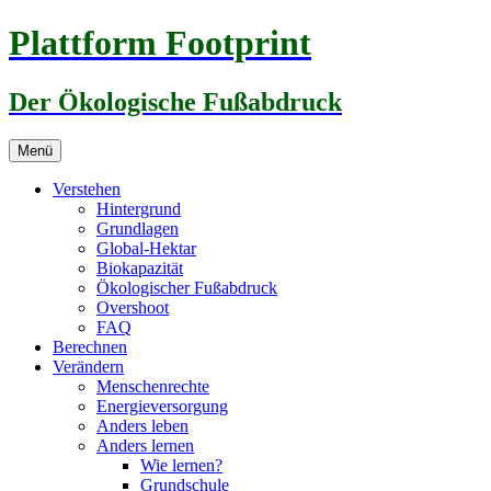
Zum
Plattform Footprint
Inhalt
springen
Der Ökologische Fußabdruck
Menü
Verstehen
Hintergrund
Grundlagen
Global-Hektar
Biokapazität
Ökologischer Fußabdruck
Overshoot
FAQ
Berechnen
Verändern
Menschenrechte
Energieversorgung
Anders leben
Anders lernen
Wie lernen?
Grundschule