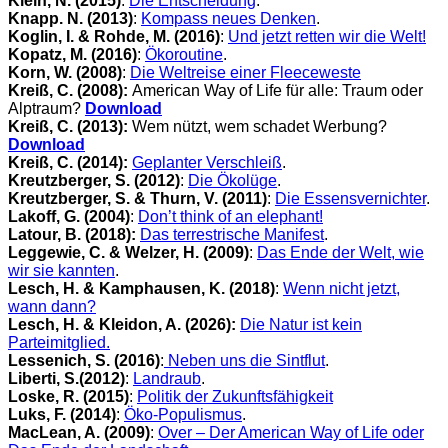
Klein, N. (2015)
:
Die Entscheidung
.
Knapp. N. (2013)
:
Kompass neues Denken
.
Koglin, I. & Rohde, M. (2016)
:
Und jetzt retten wir die Welt!
Kopatz, M. (2016)
:
Ökoroutine
.
Korn, W. (2008)
:
Die Weltreise einer Fleeceweste
Kreiß, C. (2008):
American Way of Life für alle: Traum oder
Alptraum?
Download
Kreiß, C. (2013):
Wem nützt, wem schadet Werbung?
Download
Kreiß, C. (2014):
Geplanter Verschleiß
.
Kreutzberger, S. (2012)
:
Die Ökolüge
.
Kreutzberger, S. & Thurn, V. (2011)
:
Die Essensvernichter
.
Lakoff, G.
(2004)
:
Don’t think of an elephant!
Latour, B. (2018):
Das terrestrische Manifest
.
Leggewie, C. & Welzer, H. (2009)
:
Das Ende der Welt, wie
wir sie kannten
.
Lesch, H. & Kamphausen, K.
(2018)
:
Wenn nicht jetzt,
wann dann?
Lesch, H. & Kleidon, A. (2026):
Die Natur ist kein
Parteimitglied.
Lessenich, S. (2016)
:
Neben uns die Sintflut
.
Liberti, S.(2012)
:
Landraub
.
Loske, R. (2015)
:
Politik der Zukunftsfähigkeit
Luks, F. (2014)
:
Öko-Populismus
.
MacLean, A. (2009)
:
Over – Der American Way of Life oder