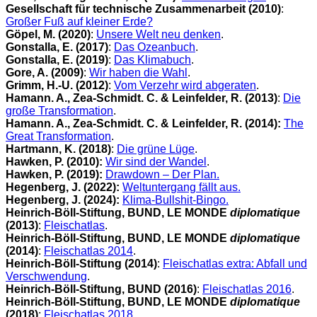
Gesellschaft für technische Zusammenarbeit (2010)
:
Großer Fuß auf kleiner Erde?
Göpel, M. (2020)
:
Unsere Welt neu denken
.
Gonstalla, E. (2017)
:
Das Ozeanbuch
.
Gonstalla, E. (2019)
:
Das Klimabuch
.
Gore, A. (2009)
:
Wir haben die Wahl
.
Grimm, H.-U. (2012)
:
Vom Verzehr wird abgeraten
.
Hamann. A., Zea-Schmidt. C. & Leinfelder, R. (2013)
:
Die
große Transformation
.
Hamann. A., Zea-Schmidt. C. & Leinfelder, R. (2014):
The
Great Transformation
.
Hartmann, K. (2018)
:
Die grüne Lüge
.
Hawken, P. (2010):
Wir sind der Wandel
.
Hawken, P. (2019):
Drawdown – Der Plan.
Hegenberg, J. (2022):
Weltuntergang fällt aus.
Hegenberg, J. (2024):
Klima-Bullshit-Bingo.
Heinrich-Böll-Stiftung, BUND, LE MONDE
diplomatique
(2013)
:
Fleischatlas
.
Heinrich-Böll-Stiftung, BUND, LE MONDE
diplomatique
(2014)
:
Fleischatlas 2014
.
Heinrich-Böll-Stiftung (2014)
:
Fleischatlas extra: Abfall und
Verschwendung
.
Heinrich-Böll-Stiftung, BUND (2016)
:
Fleischatlas 2016
.
Heinrich-Böll-Stiftung, BUND, LE MONDE
diplomatique
(2018)
:
Fleischatlas 2018
.