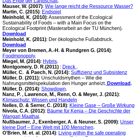
Das Ende der Landschaft
.
Mauser, W. (2007)
:
Wie lange reicht die Ressource Wasser?
Martin, C. (2015)
:
Endspiel
Meinhold, K. (2010)
: Assessment of the Ecological
Sustainability of Foods – with a Main Focus on the
Ecological Footprint (Masterarbeit an der TU München).
Download
Meinhold, K. (2011)
: Der ökologische Fußabdruck.
Download
Meyer von Bremen, A.-H.
& Rundgren G. (2014)
:
Foodmonopoly
.
Mie
gel
, M. (2014)
:
Hybris
.
Montgomery, D. R.(2011)
:
Dreck
.
Müller, C. & Paech, N. (2014):
Suffizienz und Subsistenz
Müller, D. (2011):
Unschuldsmythen – Wie die
Nahrungsmittelspekulation den Hunger anheizt.
Download
.
Müller, D. (2014)
:
Showdown
.
Nanz, P. , Lawrence, M., Renn, O. & Meyer, J. (2021)
:
Klimaschutz: Wissen und Handeln
Nelles, D. & Serrer, C. (2018)
:
Kleine Gase – Große Wirkung
Nivola, C.A. (2012)
:
Bäume für Kenia – Die Geschichte der
Wangari Maathai
.
Nußbaumer, J., Exenberger, A. & Neuner, S. (2009)
:
Unser
kleine Dorf – Eine Welt mit 100 Menschen
.
O’Brien, M. et. al. (2014)
:
Living within the safe operating