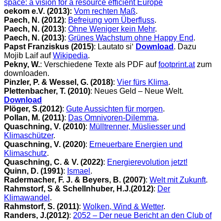
space: a vision for a resource efficient Europe
oekom e.V. (2013):
Vom rechten Maß
.
Paech, N.
(2012)
:
Befreiung vom Überfluss
.
Paech, N. (2013)
:
Ohne Weniger kein Mehr
.
Paech, N. (2013)
:
Grünes Wachstum ohne Happy End
.
Papst Franziskus (2015)
: Lautato si‘
Download
. Dazu
Mojib Laif auf
Wikipedia
.
Pekny, W.
: Verschiedene Texte als PDF auf
footprint.at
zum
downloaden.
Pinzler, P. & Wessel, G. (2018)
:
Vier fürs Klima
.
Plettenbacher, T. (2010)
: Neues Geld – Neue Welt.
Download
Plöger, S.(2012)
:
Gute Aussichten für morgen
.
Pollan, M. (2011)
:
Das Omnivoren-Dilemma
.
Quaschning, V. (2010)
:
Mülltrenner, Müsliesser und
Klimaschützer
.
Quaschning, V. (2020)
:
Erneuerbare Energien und
Klimaschutz
.
Quaschning, C. & V. (2022)
:
Energierevolution jetzt!
Quinn, D. (1991)
:
Ismael
.
Radermacher, F. J. & Beyers, B. (2007)
:
Welt mit Zukunft
.
Rahmstorf, S & Schellnhuber, H.J.(2012)
:
Der
Klimawandel
.
Rahmstorf, S. (2011)
:
Wolken, Wind & Wetter
.
Randers, J.(2012)
:
2052 – Der neue Bericht an den Club of