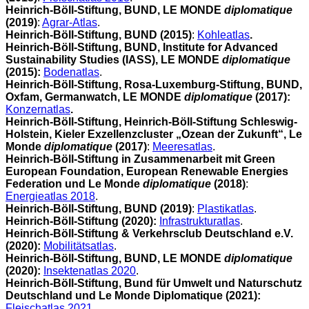
Heinrich-Böll-Stiftung, BUND, LE MONDE
diplomatique
(2019)
:
Agrar-Atlas
.
Heinrich-Böll-Stiftung, BUND (2015)
:
Kohleatlas
.
Heinrich-Böll-Stiftung, BUND, Institute for Advanced
Sustainability Studies (IASS), LE MONDE
diplomatique
(2015):
Bodenatlas
.
Heinrich-Böll-Stiftung, Rosa-Luxemburg-Stiftung, BUND,
Oxfam, Germanwatch, LE MONDE
diplomatique
(2017):
Konzernatlas
.
Heinrich-Böll-Stiftung, Heinrich-Böll-Stiftung Schleswig-
Holstein, Kieler Exzellenzcluster „Ozean der Zukunft“, Le
Monde
diplomatique
(2017)
:
Meeresatlas
.
Heinrich-Böll-Stiftung in Zusammenarbeit mit Green
European Foundation, European Renewable Energies
Federation und Le Monde
diplomatique
(2018)
:
Energieatlas 2018
.
Heinrich-Böll-Stiftung, BUND (2019)
:
Plastikatlas
.
Heinrich-Böll-Stiftung (2020):
Infrastrukturatlas
.
Heinrich-Böll-Stiftung & Verkehrsclub Deutschland e.V.
(2020):
Mobilitätsatlas
.
Heinrich-Böll-Stiftung, BUND, LE MONDE
diplomatique
(2020):
Insektenatlas 2020
.
Heinrich-Böll-Stiftung, Bund für Umwelt und Naturschutz
Deutschland und Le Monde Diplomatique (2021):
Fleischatlas 2021