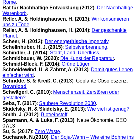
Rome
.
Rat für Nachhaltige Entwicklung (2012)
:
Der Nachhaltige
Warenkorb
.
Reller, A. & Holdinghausen, H. (2013)
:
Wir konsumieren
uns zu Tode
.
Reller, A. & Holdinghausen, H. (2014)
:
Der geschenkte
Planet
.
Scheer, H. (2012)
:
Der energ
ethische
Imperativ
.
Schellnhuber, H. J. (2015)
:
Selbstverbrennung
.
Schindler, J. (2014):
Stadt, Land, Überfluss
.
Schmidbauer, W. (2020)
:
Die Kunst der Reparatur
.
Schmidt-Bleek, F. (2014)
:
Grüne Lügen
Schneidewind, U. & Zahrnt, A. (2013)
:
Damit gutes Leben
einfacher wird
.
Schridde, S. & Kreiß, C. (2013
): Geplante Obsoleszenz.
Download
Schwägerl, C. (2010)
:
Menschenzeit. Zerstören oder
gestalten?
Seba, T. (2017)
:
Saubere Revolution 2030
.
Skidelsky, R. & Skidelsky, E. (2013)
:
Wie viel ist genug?
Smith, J. (2012)
:
Biotreibstoff
.
Sparmann, A. & Luks, F. (2013)
: Neue Ökonomie. GEO
07/13
Su, S. (2017):
Zero Waste
.
Suchanek, N.(2010)
:
Der Soja-Wahn – Wie eine Bohne ins