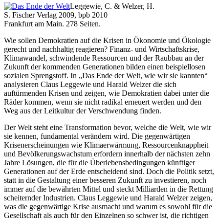
Leggewie, C. & Welzer, H.
S. Fischer Verlag 2009, bpb 2010
Frankfurt am Main. 278 Seiten.
Wie sollen Demokratien auf die Krisen in Ökonomie und Ökologie
gerecht und nachhaltig reagieren? Finanz- und Wirtschaftskrise,
Klimawandel, schwindende Ressourcen und der Raubbau an der
Zukunft der kommenden Generationen bilden einen beispiellosen
sozialen Sprengstoff. In „Das Ende der Welt, wie wir sie kannten“
analysieren Claus Leggewie und Harald Welzer die sich
auftürmenden Krisen und zeigen, wie Demokratien dabei unter die
Räder kommen, wenn sie nicht radikal erneuert werden und den
Weg aus der Leitkultur der Verschwendung finden.
Der Welt steht eine Transformation bevor, welche die Welt, wie wir
sie kennen, fundamental verändern wird. Die gegenwärtigen
Krisenerscheinungen wie Klimaerwärmung, Ressourcenknappheit
und Bevölkerungswachstum erfordern innerhalb der nächsten zehn
Jahre Lösungen, die für die Überlebensbedingungen künftiger
Generationen auf der Erde entscheidend sind. Doch die Politik setzt,
statt in die Gestaltung einer besseren Zukunft zu investieren, noch
immer auf die bewährten Mittel und steckt Milliarden in die Rettung
scheiternder Industrien. Claus Leggewie und Harald Welzer zeigen,
was die gegenwärtige Krise ausmacht und warum es sowohl für die
Gesellschaft als auch für den Einzelnen so schwer ist, die richtigen