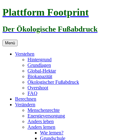
Zum
Plattform Footprint
Inhalt
springen
Der Ökologische Fußabdruck
Menü
Verstehen
Hintergrund
Grundlagen
Global-Hektar
Biokapazität
Ökologischer Fußabdruck
Overshoot
FAQ
Berechnen
Verändern
Menschenrechte
Energieversorgung
Anders leben
Anders lernen
Wie lernen?
Grundschule