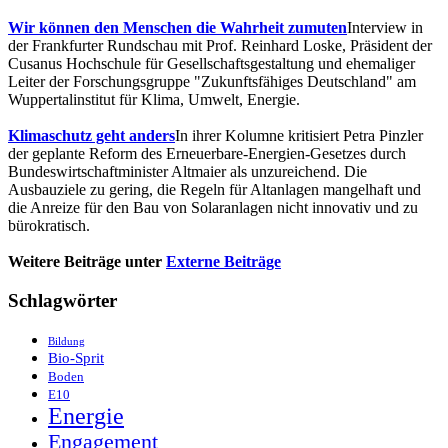
Wir können den Menschen die Wahrheit zumuten
Interview in
der Frankfurter Rundschau mit Prof. Reinhard Loske, Präsident der
Cusanus Hochschule für Gesellschaftsgestaltung und ehemaliger
Leiter der Forschungsgruppe "Zukunftsfähiges Deutschland" am
Wuppertalinstitut für Klima, Umwelt, Energie.
Klimaschutz geht anders
In ihrer Kolumne kritisiert Petra Pinzler
der geplante Reform des Erneuerbare-Energien-Gesetzes durch
Bundeswirtschaftminister Altmaier als unzureichend. Die
Ausbauziele zu gering, die Regeln für Altanlagen mangelhaft und
die Anreize für den Bau von Solaranlagen nicht innovativ und zu
bürokratisch.
Weitere Beiträge unter
Externe Beiträge
Schlagwörter
Bildung
Bio-Sprit
Boden
E10
Energie
Engagement