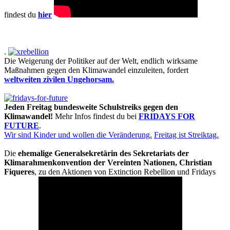
findest du
hier
.
Die Weigerung der Politiker auf der Welt, endlich wirksame
Maßnahmen gegen den Klimawandel einzuleiten, fordert
weltweiten zivilen Ungehorsam.
Jeden Freitag bundesweite Schulstreiks gegen den
Klimawandel!
Mehr Infos findest du bei
FRIDAYS FOR
FUTURE
.
Wir sind Kinder und wollen die Veränderung.
Freitag ist Streiktag.
Die
ehemalige Generalsekretärin des Sekretariats der
Klimarahmenkonvention der Vereinten Nationen, Christian
Fiqueres
, zu den Aktionen von Extinction Rebellion und Fridays