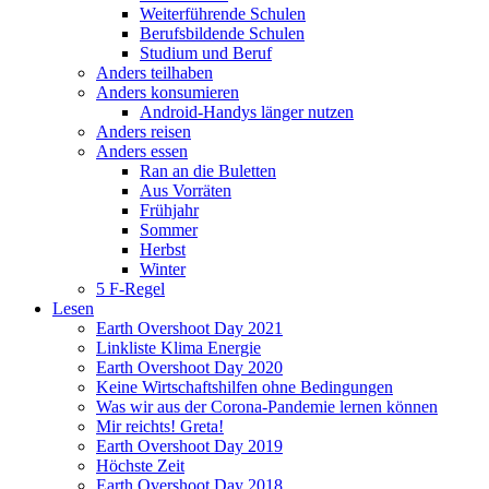
Weiterführende Schulen
Berufsbildende Schulen
Studium und Beruf
Anders teilhaben
Anders konsumieren
Android-Handys länger nutzen
Anders reisen
Anders essen
Ran an die Buletten
Aus Vorräten
Frühjahr
Sommer
Herbst
Winter
5 F-Regel
Lesen
Earth Overshoot Day 2021
Linkliste Klima Energie
Earth Overshoot Day 2020
Keine Wirtschaftshilfen ohne Bedingungen
Was wir aus der Corona-Pandemie lernen können
Mir reichts! Greta!
Earth Overshoot Day 2019
Höchste Zeit
Earth Overshoot Day 2018