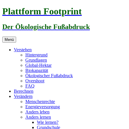
Zum
Plattform Footprint
Inhalt
springen
Der Ökologische Fußabdruck
Menü
Verstehen
Hintergrund
Grundlagen
Global-Hektar
Biokapazität
Ökologischer Fußabdruck
Overshoot
FAQ
Berechnen
Verändern
Menschenrechte
Energieversorgung
Anders leben
Anders lernen
Wie lernen?
Grundschule