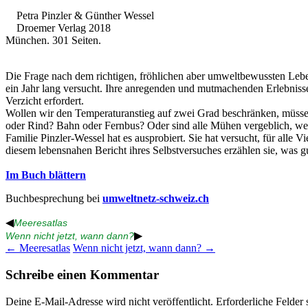
Petra Pinzler & Günther Wessel
Droemer Verlag 2018
München. 301 Seiten.
Die Frage nach dem richtigen, fröhlichen aber umweltbewussten Lebe
ein Jahr lang versucht. Ihre anregenden und mutmachenden Erlebnisse 
Verzicht erfordert.
Wollen wir den Temperaturanstieg auf zwei Grad beschränken, müssen 
oder Rind? Bahn oder Fernbus? Oder sind alle Mühen vergeblich, weil
Familie Pinzler-Wessel hat es ausprobiert. Sie hat versucht, für alle
diesem lebensnahen Bericht ihres Selbstversuches erzählen sie, was g
Im Buch blättern
Buchbesprechung bei
umweltnetz-schweiz.ch
◀
Meeresatlas
▶
Wenn nicht jetzt, wann dann?
Beitragsnavigation
←
Meeresatlas
Wenn nicht jetzt, wann dann?
→
Schreibe einen Kommentar
Deine E-Mail-Adresse wird nicht veröffentlicht.
Erforderliche Felder 