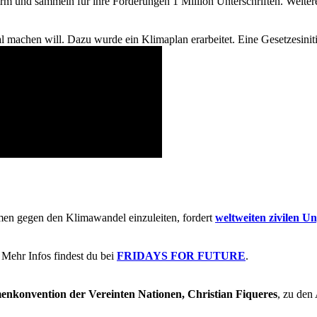
rm und sammeln für ihre Forderungen 1 Million Unterschriften. Weiter
ral machen will. Dazu wurde ein Klimaplan erarbeitet. Eine Gesetzesiniti
men gegen den Klimawandel einzuleiten, fordert
weltweiten zivilen U
Mehr Infos findest du bei
FRIDAYS FOR FUTURE
.
menkonvention der Vereinten Nationen, Christian Fiqueres
, zu den