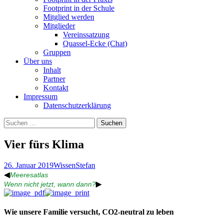
Footprint in der Schule
Mitglied werden
Mitglieder
Vereinssatzung
Quassel-Ecke (Chat)
Gruppen
Über uns
Inhalt
Partner
Kontakt
Impressum
Datenschutzerklärung
Suchen
nach:
Vier fürs Klima
26. Januar 2019
Wissen
Stefan
◀
Meeresatlas
▶
Wenn nicht jetzt, wann dann?
Wie unsere Familie versucht, CO2-neutral zu leben