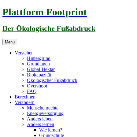
Zum
Plattform Footprint
Inhalt
springen
Der Ökologische Fußabdruck
Menü
Verstehen
Hintergrund
Grundlagen
Global-Hektar
Biokapazität
Ökologischer Fußabdruck
Overshoot
FAQ
Berechnen
Verändern
Menschenrechte
Energieversorgung
Anders leben
Anders lernen
Wie lernen?
Grundschule