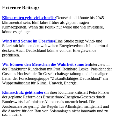
Externer Beitrag:
Klima retten geht viel schneller
Deutschland könnte bis 2045
klimaneutral sein, fünf Jahre früher als geplant, sagen
Klimaexperten. Wenn die Politik nur wolle und viel investiere,
könne es gelingen.
Wind und Sonne im Überfluss
Eine Studie zeigt: Wind- und
Solarkraft könnten den weltweiten Energieverbrauch hundertmal
decken. Auch Deutschland könnte von der Energiewende
profitieren.
Wir können den Menschen die Wahrheit zumuten
Interview in
der Frankfurter Rundschau mit Prof. Reinhard Loske, Präsident der
Cusanus Hochschule für Gesellschaftsgestaltung und ehemaliger
Leiter der Forschungsgruppe "Zukunftsfähiges Deutschland" am
Wuppertalinstitut für Klima, Umwelt, Energie.
Klimaschutz geht anders
In ihrer Kolumne kritisiert Petra Pinzler
der geplante Reform des Erneuerbare-Energien-Gesetzes durch
Bundeswirtschaftminister Altmaier als unzureichend. Die
Ausbauziele zu gering, die Regeln für Altanlagen mangelhaft und
die Anreize für den Bau von Solaranlagen nicht innovativ und zu
bürokratisch.