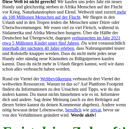
Diese Welt ist nicht gerecht!
Wir
kaufen uns jedes Jahr ein neues
Handy und gleichzeitig sterben in Afrika Menschen auf der Flucht
vor Krieg, Naturkatastrophen und Elend. Weltweit sind zurzeit
mehr
als 100 Millionen Menschen auf der Flucht
.
Wir
fliegen in den
Urlaub und in den Tropen leiden die Menschen unter Dürre oder
Überschwemmungen.
Wir
essen viel zu viel Fleisch, während in
Südamerika und Afrika Menschen hungern. Über die Hälfte der
Deutschen hat Übergewicht, dagegen
verhungerten im Jahr 2021
etwa 5 Millionen Kinder unter fünf Jahren
.
Du
wirst voraussichtlich
innerhalb der nächsten 40 Jahre erleben
, dass Nahrungsmittel teurer
und Rohstoffe knapper werden. Dass du nicht mehr jedes neue
Handy oder ständig neue Klamotten zu Billigstpreisen kaufen
kannst. Dass du nicht mehr in Urlaub fliegen kannst, weil wir dann
schon alles verbraucht haben werden.
Rund ein Viertel der
Weltbevölkerung
verbraucht drei Viertel der
weltweiten Ressourcen. Warum ist das so? Auf Plattform Footprint
findest du Informationen zu den Ursachen und Tipps, wie du das
ändern kannst. Du musst nichts hinnehmen wie es ist. Informiere
dich und andere. Sag deine Meinung (auch zu den Beiträgen auf
diesen Seiten kannst du deinen Kommentar abgeben). Ändere wenn
nötig bewusst deine Lebensweise,
beruflich
wie
privat
, bevor sie
von den Verhältnissen geändert wird.
Werde aktiv!