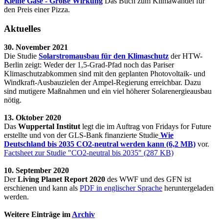
Kleine Gase - Große Wirkung
Das Buch zum Klimawandel für
den Preis einer Pizza.
Aktuelles
30. November 2021
Die Studie
Solarstromausbau für den Klimaschutz
der HTW-
Berlin zeigt: Weder der 1,5-Grad-Pfad noch das Pariser
Klimaschutzabkommen sind mit den geplanten Photovoltaik- und
Windkraft-Ausbauzielen der Ampel-Regierung erreichbar. Dazu
sind mutigere Maßnahmen und ein viel höherer Solarenergieausbau
nötig.
13. Oktober 2020
Das
Wuppertal Institut
legt die im Auftrag von Fridays for Future
erstellte und von der GLS-Bank finanzierte Studie
Wie
Deutschland bis 2035 CO2-neutral werden kann (6,2 MB)
vor.
Factsheet zur Studie "CO2-neutral bis 2035" (287 KB)
10. September 2020
Der
Living Planet Report 2020
des WWF und des GFN ist
erschienen und kann als
PDF in englischer Sprache
heruntergeladen
werden.
Weitere Einträge im
Archiv