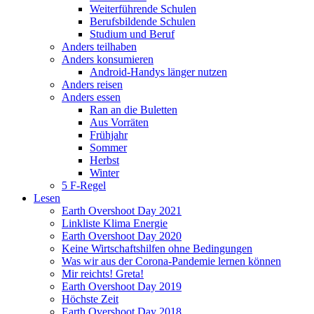
Weiterführende Schulen
Berufsbildende Schulen
Studium und Beruf
Anders teilhaben
Anders konsumieren
Android-Handys länger nutzen
Anders reisen
Anders essen
Ran an die Buletten
Aus Vorräten
Frühjahr
Sommer
Herbst
Winter
5 F-Regel
Lesen
Earth Overshoot Day 2021
Linkliste Klima Energie
Earth Overshoot Day 2020
Keine Wirtschaftshilfen ohne Bedingungen
Was wir aus der Corona-Pandemie lernen können
Mir reichts! Greta!
Earth Overshoot Day 2019
Höchste Zeit
Earth Overshoot Day 2018