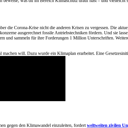
 beweise, was du im Bereich Klimaschutz drauf hast – und vielleicht s
, über die Corona-Krise nicht die anderen Krisen zu vergessen. Die ak
onzerne ausgerechnet fossile Antriebstechniken fördern. Und sie lasse
rm und sammeln für ihre Forderungen 1 Million Unterschriften. Weiter
ral machen will. Dazu wurde ein Klimaplan erarbeitet. Eine Gesetzesiniti
men gegen den Klimawandel einzuleiten, fordert
weltweiten zivilen U