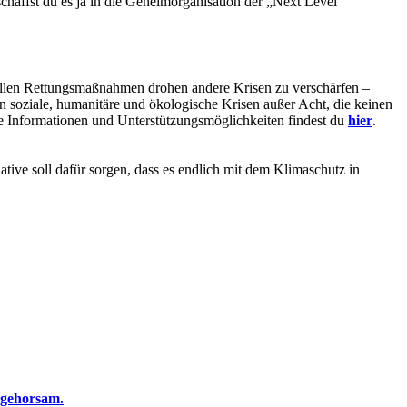
chaffst du es ja in die Geheimorganisation der „Next Level
tuellen Rettungsmaßnahmen drohen andere Krisen zu verschärfen –
n soziale, humanitäre und ökologische Krisen außer Acht, die keinen
e Informationen und Unterstützungsmöglichkeiten findest du
hier
.
ative soll dafür sorgen, dass es endlich mit dem Klimaschutz in
ngehorsam.