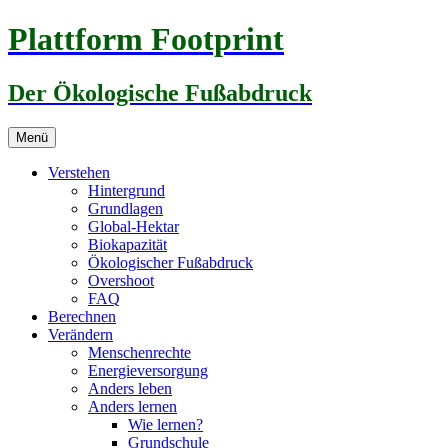
Zum
Plattform Footprint
Inhalt
springen
Der Ökologische Fußabdruck
Menü
Verstehen
Hintergrund
Grundlagen
Global-Hektar
Biokapazität
Ökologischer Fußabdruck
Overshoot
FAQ
Berechnen
Verändern
Menschenrechte
Energieversorgung
Anders leben
Anders lernen
Wie lernen?
Grundschule