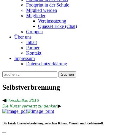
Footprint in der Schule
Mitglied werden
Mitglieder
Vereinssatzung
Quassel-Ecke (Chat)
Gruppen
Über uns
Inhalt
Partner
Kontakt
Impressum
Datenschutzerklärung
Suchen
nach:
Selbstverbrennung
◀
Fleischatlas 2016
▶
Die Kunst vernetzt zu denken
Die fatale Dreiecksbeziehung zwischen Klima, Mensch und Kohlenstoff.