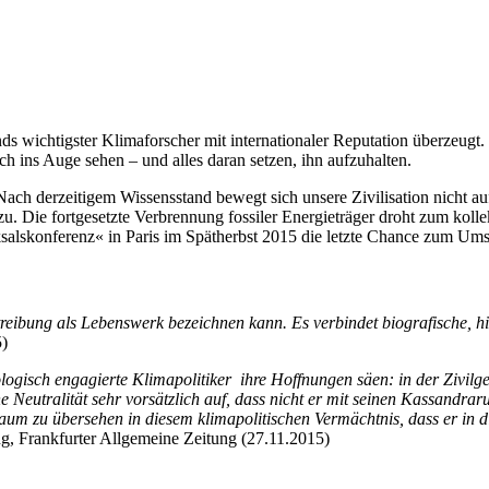
wichtigster Klimaforscher mit internationaler Reputation überzeugt. Er
 ins Auge sehen – und alles daran setzen, ihn aufzuhalten.
 Nach derzeitigem Wissensstand bewegt sich unsere Zivilisation nicht a
. Die fortgesetzte Verbrennung fossiler Energieträger droht zum kolle
ksalskonferenz« in Paris im Spätherbst 2015 die letzte Chance zum Ums
eibung als Lebenswerk bezeichnen kann. Es verbindet biografische, hist
5)
gisch engagierte Klimapolitiker ihre Hoffnungen säen: in der Zivilgese
he Neutralität sehr vorsätzlich auf, dass nicht er mit seinen Kassandr
aum zu übersehen in diesem klimapolitischen Vermächtnis, dass er in di
g, Frankfurter Allgemeine Zeitung (27.11.2015)