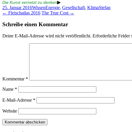
▶
Die Kunst vernetzt zu denken
25. Januar 2016
Wissen
Energie
,
Gesellschaft
,
Klima
Stefan
Beitragsnavigation
←
Fleischatlas 2016
The True Cost
→
Schreibe einen Kommentar
Deine E-Mail-Adresse wird nicht veröffentlicht.
Erforderliche Felder 
Kommentar
*
Name
*
E-Mail-Adresse
*
Website