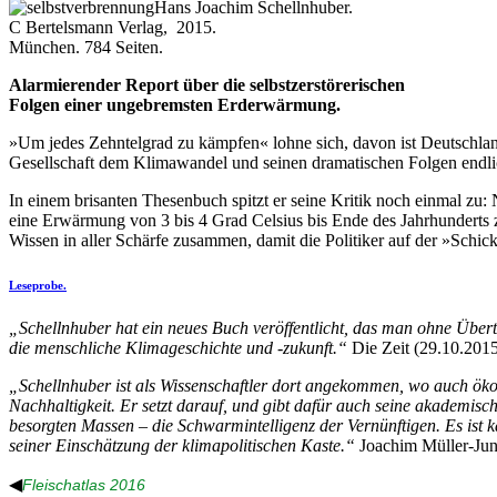
Hans Joachim Schellnhuber.
C Bertelsmann Verlag, 2015.
München. 784 Seiten.
Alarmierender Report über die selbstzerstörerischen
Folgen einer ungebremsten Erderwärmung.
»Um jedes Zehntelgrad zu kämpfen« lohne sich, davon ist Deutschlands 
Gesellschaft dem Klimawandel und seinen dramatischen Folgen endlich
In einem brisanten Thesenbuch spitzt er seine Kritik noch einmal zu:
eine Erwärmung von 3 bis 4 Grad Celsius bis Ende des Jahrhunderts zu
Wissen in aller Schärfe zusammen, damit die Politiker auf der »Schic
Leseprobe.
„Schellnhuber hat ein neues Buch veröffentlicht, das man ohne Übertr
die menschliche Klimageschichte und -zukunft.“
Die Zeit (29.10.201
„Schellnhuber ist als Wissenschaftler dort angekommen, wo auch ökolo
Nachhaltigkeit. Er setzt darauf, und gibt dafür auch seine akademisc
besorgten Massen – die Schwarmintelligenz der Vernünftigen. Es ist k
seiner Einschätzung der klimapolitischen Kaste.“
Joachim Müller-Jun
◀
Fleischatlas 2016