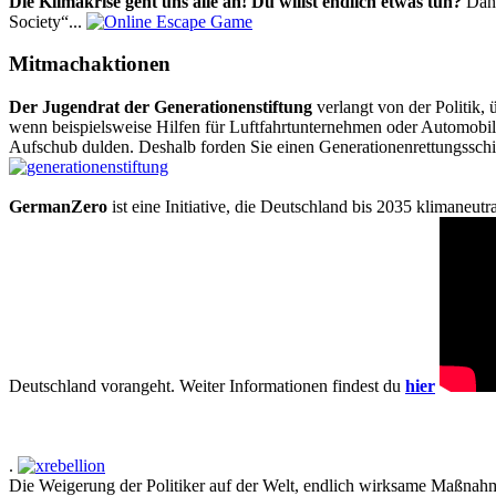
Die Klimakrise geht uns alle an! Du willst endlich etwas tun?
Dann
Society“...
Mitmachaktionen
Der Jugendrat der Generationenstiftung
verlangt von der Politik
wenn beispielsweise Hilfen für Luftfahrtunternehmen oder Automobilk
Aufschub dulden. Deshalb forden Sie einen Generationenrettungsschi
GermanZero
ist eine Initiative, die Deutschland bis 2035 klimaneut
Deutschland vorangeht. Weiter Informationen findest du
hier
.
Die Weigerung der Politiker auf der Welt, endlich wirksame Maßnah