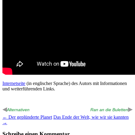
Internetseite
(in englischer Sprache) des Autors mit Informationen
und weiterführenden Links.
◀
▶
Alternativen
Ran an die Buletten
Beitragsnavigation
←
Der geplünderte Planet
Das Ende der Welt, wie wir sie kannten
→
Schreibe einen Kommentar