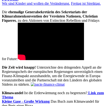
Wir sind Kinder und wollen die Veränderung.
Freitag ist Streiktag.
Die
ehemalige Generalsekretärin des Sekretariats der
Klimarahmenkonvention der Vereinten Nationen, Christian
Fiqueres
, zu den Aktionen von Extinction Rebellion und Fridays
for Future:
Die Zeit wird knapp!
Unterzeichne den dringenden Appell an die
Regierungschefs der europäischen Regierungen unverzüglich einen
Finanz-Klimapakt auszuhandeln, um die Energiewende in Europa
voranzutreiben und die Partnerschaft mit den Ländern des globalen
Südens zu stärken.
Klimawandel
Ist die Erderwärmung noch zu begrenzen?
Link zum
Thema
Kleine Gase - Große Wirkung
Das Buch zum Klimawandel für
den Preis einer Pizza.