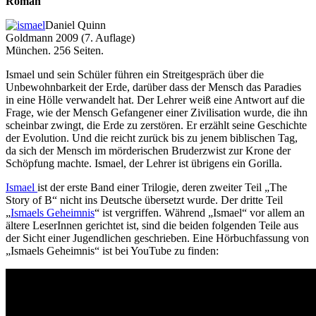
Roman
Daniel Quinn
Goldmann 2009 (7. Auflage)
München. 256 Seiten.
Ismael und sein Schüler führen ein Streitgespräch über die
Unbewohnbarkeit der Erde, darüber dass der Mensch das Paradies
in eine Hölle verwandelt hat. Der Lehrer weiß eine Antwort auf die
Frage, wie der Mensch Gefangener einer Zivilisation wurde, die ihn
scheinbar zwingt, die Erde zu zerstören. Er erzählt seine Geschichte
der Evolution. Und die reicht zurück bis zu jenem biblischen Tag,
da sich der Mensch im mörderischen Bruderzwist zur Krone der
Schöpfung machte. Ismael, der Lehrer ist übrigens ein Gorilla.
Ismael
ist der erste Band einer Trilogie, deren zweiter Teil „The
Story of B“ nicht ins Deutsche übersetzt wurde. Der dritte Teil
„
Ismaels Geheimnis
“ ist vergriffen. Während „Ismael“ vor allem an
ältere LeserInnen gerichtet ist, sind die beiden folgenden Teile aus
der Sicht einer Jugendlichen geschrieben. Eine Hörbuchfassung von
„Ismaels Geheimnis“ ist bei YouTube zu finden: