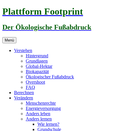
Zum
Plattform Footprint
Inhalt
springen
Der Ökologische Fußabdruck
Menü
Verstehen
Hintergrund
Grundlagen
Global-Hektar
Biokapazität
Ökologischer Fußabdruck
Overshoot
FAQ
Berechnen
Verändern
Menschenrechte
Energieversorgung
Anders leben
Anders lernen
Wie lernen?
Grundschule