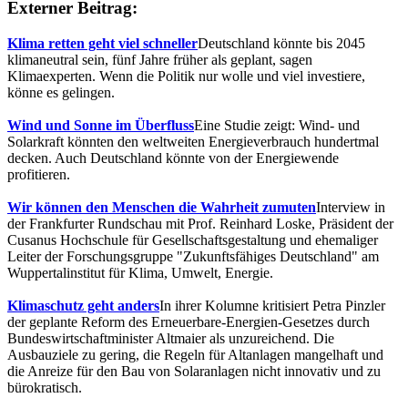
Externer Beitrag:
Klima retten geht viel schneller
Deutschland könnte bis 2045
klimaneutral sein, fünf Jahre früher als geplant, sagen
Klimaexperten. Wenn die Politik nur wolle und viel investiere,
könne es gelingen.
Wind und Sonne im Überfluss
Eine Studie zeigt: Wind- und
Solarkraft könnten den weltweiten Energieverbrauch hundertmal
decken. Auch Deutschland könnte von der Energiewende
profitieren.
Wir können den Menschen die Wahrheit zumuten
Interview in
der Frankfurter Rundschau mit Prof. Reinhard Loske, Präsident der
Cusanus Hochschule für Gesellschaftsgestaltung und ehemaliger
Leiter der Forschungsgruppe "Zukunftsfähiges Deutschland" am
Wuppertalinstitut für Klima, Umwelt, Energie.
Klimaschutz geht anders
In ihrer Kolumne kritisiert Petra Pinzler
der geplante Reform des Erneuerbare-Energien-Gesetzes durch
Bundeswirtschaftminister Altmaier als unzureichend. Die
Ausbauziele zu gering, die Regeln für Altanlagen mangelhaft und
die Anreize für den Bau von Solaranlagen nicht innovativ und zu
bürokratisch.