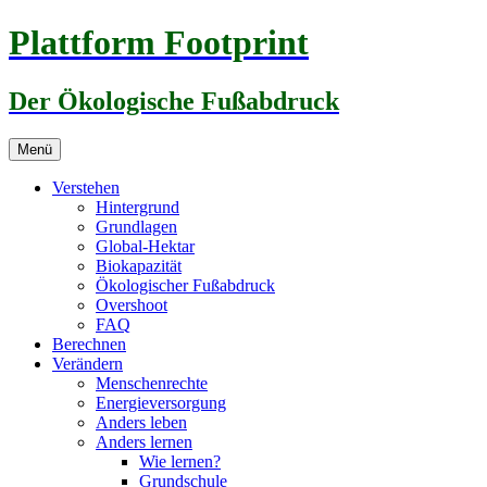
Zum
Plattform Footprint
Inhalt
springen
Der Ökologische Fußabdruck
Menü
Verstehen
Hintergrund
Grundlagen
Global-Hektar
Biokapazität
Ökologischer Fußabdruck
Overshoot
FAQ
Berechnen
Verändern
Menschenrechte
Energieversorgung
Anders leben
Anders lernen
Wie lernen?
Grundschule