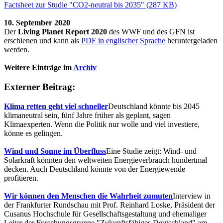
Factsheet zur Studie "CO2-neutral bis 2035" (287 KB)
10. September 2020
Der
Living Planet Report 2020
des WWF und des GFN ist
erschienen und kann als
PDF in englischer Sprache
heruntergeladen
werden.
Weitere Einträge im
Archiv
Externer Beitrag:
Klima retten geht viel schneller
Deutschland könnte bis 2045
klimaneutral sein, fünf Jahre früher als geplant, sagen
Klimaexperten. Wenn die Politik nur wolle und viel investiere,
könne es gelingen.
Wind und Sonne im Überfluss
Eine Studie zeigt: Wind- und
Solarkraft könnten den weltweiten Energieverbrauch hundertmal
decken. Auch Deutschland könnte von der Energiewende
profitieren.
Wir können den Menschen die Wahrheit zumuten
Interview in
der Frankfurter Rundschau mit Prof. Reinhard Loske, Präsident der
Cusanus Hochschule für Gesellschaftsgestaltung und ehemaliger
Leiter der Forschungsgruppe "Zukunftsfähiges Deutschland" am