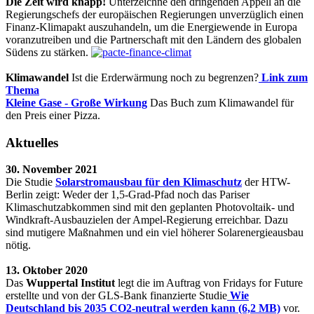
Die Zeit wird knapp!
Unterzeichne den dringenden Appell an die
Regierungschefs der europäischen Regierungen unverzüglich einen
Finanz-Klimapakt auszuhandeln, um die Energiewende in Europa
voranzutreiben und die Partnerschaft mit den Ländern des globalen
Südens zu stärken.
Klimawandel
Ist die Erderwärmung noch zu begrenzen?
Link zum
Thema
Kleine Gase - Große Wirkung
Das Buch zum Klimawandel für
den Preis einer Pizza.
Aktuelles
30. November 2021
Die Studie
Solarstromausbau für den Klimaschutz
der HTW-
Berlin zeigt: Weder der 1,5-Grad-Pfad noch das Pariser
Klimaschutzabkommen sind mit den geplanten Photovoltaik- und
Windkraft-Ausbauzielen der Ampel-Regierung erreichbar. Dazu
sind mutigere Maßnahmen und ein viel höherer Solarenergieausbau
nötig.
13. Oktober 2020
Das
Wuppertal Institut
legt die im Auftrag von Fridays for Future
erstellte und von der GLS-Bank finanzierte Studie
Wie
Deutschland bis 2035 CO2-neutral werden kann (6,2 MB)
vor.