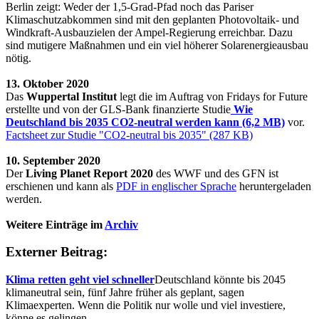
Berlin zeigt: Weder der 1,5-Grad-Pfad noch das Pariser
Klimaschutzabkommen sind mit den geplanten Photovoltaik- und
Windkraft-Ausbauzielen der Ampel-Regierung erreichbar. Dazu
sind mutigere Maßnahmen und ein viel höherer Solarenergieausbau
nötig.
13. Oktober 2020
Das
Wuppertal Institut
legt die im Auftrag von Fridays for Future
erstellte und von der GLS-Bank finanzierte Studie
Wie
Deutschland bis 2035 CO2-neutral werden kann (6,2 MB)
vor.
Factsheet zur Studie "CO2-neutral bis 2035" (287 KB)
10. September 2020
Der
Living Planet Report 2020
des WWF und des GFN ist
erschienen und kann als
PDF in englischer Sprache
heruntergeladen
werden.
Weitere Einträge im
Archiv
Externer Beitrag:
Klima retten geht viel schneller
Deutschland könnte bis 2045
klimaneutral sein, fünf Jahre früher als geplant, sagen
Klimaexperten. Wenn die Politik nur wolle und viel investiere,
könne es gelingen.