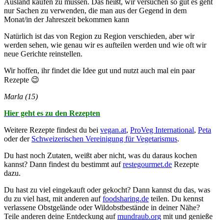
Ausland kaufen zu müssen. Das heißt, wir versuchen so gut es geht
nur Sachen zu verwenden, die man aus der Gegend in dem
Monat/in der Jahreszeit bekommen kann
Natürlich ist das von Region zu Region verschieden, aber wir
werden sehen, wie genau wir es aufteilen werden und wie oft wir
neue Gerichte reinstellen.
Wir hoffen, ihr findet die Idee gut und nutzt auch mal ein paar
Rezepte 😉
Marla (15)
Hier geht es zu den Rezepten
Weitere Rezepte findest du bei
vegan.at
,
ProVeg International
,
Peta
oder der
Schweizerischen Vereinigung für Vegetarismus
.
Du hast noch Zutaten, weißt aber nicht, was du daraus kochen
kannst? Dann findest du bestimmt auf
restegourmet.de
Rezepte
dazu.
Du hast zu viel eingekauft oder gekocht? Dann kannst du das, was
du zu viel hast, mit anderen auf
foodsharing.de
teilen. Du kennst
verlassene Obstgelände oder Wildobstbestände in deiner Nähe?
Teile anderen deine Entdeckung auf
mundraub.org
mit und genieße