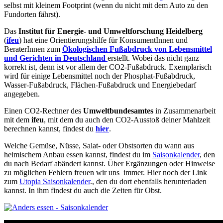
selbst mit kleinem Footprint (wenn du nicht mit dem Auto zu den
Fundorten fährst).
Das
Institut für Energie- und Umweltforschung Heidelberg
(
ifeu
) hat eine Orientierungshilfe für KonsumentInnen und
BeraterInnen zum
Ökologischen Fußabdruck von Lebensmittel
und Gerichten in Deutschland
erstellt. Wobei das nicht ganz
korrekt ist, denn ist vor allem der CO2-Fußabdruck. Exemplarisch
wird für einige Lebensmittel noch der Phosphat-Fußabdruck,
Wasser-Fußabdruck, Flächen-Fußabdruck und Energiebedarf
angegeben.
Einen CO2-Rechner des
Umweltbundesamtes
in Zusammenarbeit
mit dem
ifeu
, mit dem du auch den CO2-Ausstoß deiner Mahlzeit
berechnen kannst, findest du
hier
.
Welche Gemüse, Nüsse, Salat- oder Obstsorten du wann aus
heimischem Anbau essen kannst, findest du im
Saisonkalender
, den
du nach Bedarf abändert kannst. Über Ergänzungen oder Hinweise
zu möglichen Fehlern freuen wir uns immer. Hier noch der Link
zum
Utopia Saisonkalender
., den du dort ebenfalls herunterladen
kannst. In ihm findest du auch die Zeiten für Obst.