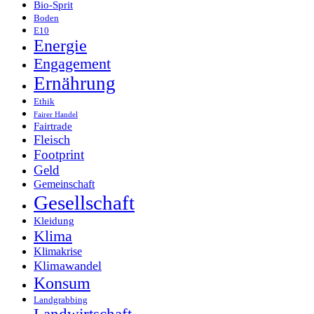
Bio-Sprit
Boden
E10
Energie
Engagement
Ernährung
Ethik
Fairer Handel
Fairtrade
Fleisch
Footprint
Geld
Gemeinschaft
Gesellschaft
Kleidung
Klima
Klimakrise
Klimawandel
Konsum
Landgrabbing