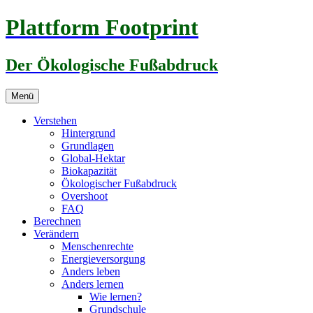
Zum
Plattform Footprint
Inhalt
springen
Der Ökologische Fußabdruck
Menü
Verstehen
Hintergrund
Grundlagen
Global-Hektar
Biokapazität
Ökologischer Fußabdruck
Overshoot
FAQ
Berechnen
Verändern
Menschenrechte
Energieversorgung
Anders leben
Anders lernen
Wie lernen?
Grundschule