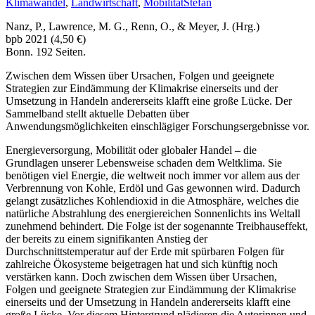
Klimawandel
,
Landwirtschaft
,
Mobilität
Stefan
Nanz, P., Lawrence, M. G., Renn, O., & Meyer, J. (Hrg.)
bpb 2021 (4,50 €)
Bonn. 192 Seiten.
Zwischen dem Wissen über Ursachen, Folgen und geeignete
Strategien zur Eindämmung der Klimakrise einerseits und der
Umsetzung in Handeln andererseits klafft eine große Lücke. Der
Sammelband stellt aktuelle Debatten über
Anwendungsmöglichkeiten einschlägiger Forschungsergebnisse vor.
Energieversorgung, Mobilität oder globaler Handel – die
Grundlagen unserer Lebensweise schaden dem Weltklima. Sie
benötigen viel Energie, die weltweit noch immer vor allem aus der
Verbrennung von Kohle, Erdöl und Gas gewonnen wird. Dadurch
gelangt zusätzliches Kohlendioxid in die Atmosphäre, welches die
natürliche Abstrahlung des energiereichen Sonnenlichts ins Weltall
zunehmend behindert. Die Folge ist der sogenannte Treibhauseffekt,
der bereits zu einem signifikanten Anstieg der
Durchschnittstemperatur auf der Erde mit spürbaren Folgen für
zahlreiche Ökosysteme beigetragen hat und sich künftig noch
verstärken kann. Doch zwischen dem Wissen über Ursachen,
Folgen und geeignete Strategien zur Eindämmung der Klimakrise
einerseits und der Umsetzung in Handeln andererseits klafft eine
große Lücke. Vor diesem Hintergrund plädieren die Autorinnen und