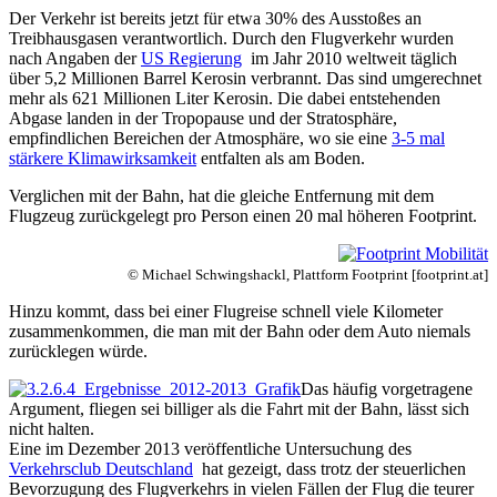
Der Verkehr ist bereits jetzt für etwa 30% des Ausstoßes an
Treibhausgasen verantwortlich. Durch den Flugverkehr wurden
nach Angaben der
US Regierung
im Jahr 2010 weltweit täglich
über 5,2 Millionen Barrel Kerosin verbrannt. Das sind umgerechnet
mehr als 621 Millionen Liter Kerosin. Die dabei entstehenden
Abgase landen in der Tropopause und der Stratosphäre,
empfindlichen Bereichen der Atmosphäre, wo sie eine
3-5 mal
stärkere Klimawirksamkeit
entfalten als am Boden.
Verglichen mit der Bahn, hat die gleiche Entfernung mit dem
Flugzeug zurückgelegt pro Person einen 20 mal höheren Footprint.
© Michael Schwingshackl, Plattform Footprint [footprint.at]
Hinzu kommt, dass bei einer Flugreise schnell viele Kilometer
zusammenkommen, die man mit der Bahn oder dem Auto niemals
zurücklegen würde.
Das häufig vorgetragene
Argument, fliegen sei billiger als die Fahrt mit der Bahn, lässt sich
nicht halten.
Eine im Dezember 2013 veröffentliche Untersuchung des
Verkehrsclub Deutschland
hat gezeigt, dass trotz der steuerlichen
Bevorzugung des Flugverkehrs in vielen Fällen der Flug die teurer