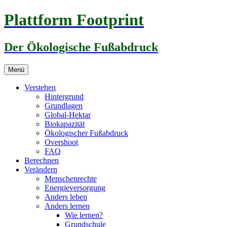
Zum
Plattform Footprint
Inhalt
springen
Der Ökologische Fußabdruck
Menü
Verstehen
Hintergrund
Grundlagen
Global-Hektar
Biokapazität
Ökologischer Fußabdruck
Overshoot
FAQ
Berechnen
Verändern
Menschenrechte
Energieversorgung
Anders leben
Anders lernen
Wie lernen?
Grundschule