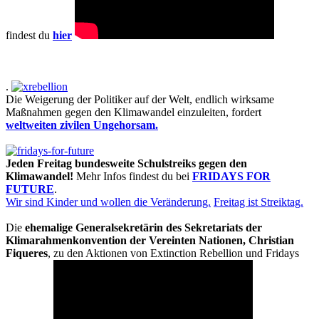
findest du
hier
.
Die Weigerung der Politiker auf der Welt, endlich wirksame
Maßnahmen gegen den Klimawandel einzuleiten, fordert
weltweiten zivilen Ungehorsam.
Jeden Freitag bundesweite Schulstreiks gegen den
Klimawandel!
Mehr Infos findest du bei
FRIDAYS FOR
FUTURE
.
Wir sind Kinder und wollen die Veränderung.
Freitag ist Streiktag.
Die
ehemalige Generalsekretärin des Sekretariats der
Klimarahmenkonvention der Vereinten Nationen, Christian
Fiqueres
, zu den Aktionen von Extinction Rebellion und Fridays