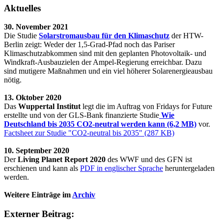
Aktuelles
30. November 2021
Die Studie
Solarstromausbau für den Klimaschutz
der HTW-
Berlin zeigt: Weder der 1,5-Grad-Pfad noch das Pariser
Klimaschutzabkommen sind mit den geplanten Photovoltaik- und
Windkraft-Ausbauzielen der Ampel-Regierung erreichbar. Dazu
sind mutigere Maßnahmen und ein viel höherer Solarenergieausbau
nötig.
13. Oktober 2020
Das
Wuppertal Institut
legt die im Auftrag von Fridays for Future
erstellte und von der GLS-Bank finanzierte Studie
Wie
Deutschland bis 2035 CO2-neutral werden kann (6,2 MB)
vor.
Factsheet zur Studie "CO2-neutral bis 2035" (287 KB)
10. September 2020
Der
Living Planet Report 2020
des WWF und des GFN ist
erschienen und kann als
PDF in englischer Sprache
heruntergeladen
werden.
Weitere Einträge im
Archiv
Externer Beitrag: