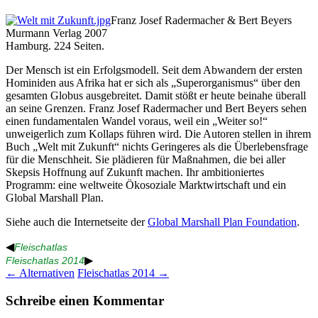
Franz Josef Radermacher & Bert Beyers
Murmann Verlag 2007
Hamburg. 224 Seiten.
Der Mensch ist ein Erfolgsmodell. Seit dem Abwandern der ersten
Hominiden aus Afrika hat er sich als „Superorganismus“ über den
gesamten Globus ausgebreitet. Damit stößt er heute beinahe überall
an seine Grenzen. Franz Josef Radermacher und Bert Beyers sehen
einen fundamentalen Wandel voraus, weil ein „Weiter so!“
unweigerlich zum Kollaps führen wird. Die Autoren stellen in ihrem
Buch „Welt mit Zukunft“ nichts Geringeres als die Überlebensfrage
für die Menschheit. Sie plädieren für Maßnahmen, die bei aller
Skepsis Hoffnung auf Zukunft machen. Ihr ambitioniertes
Programm: eine weltweite Ökosoziale Marktwirtschaft und ein
Global Marshall Plan.
Siehe auch die Internetseite der
Global Marshall Plan Foundation
.
◀
Fleischatlas
▶
Fleischatlas 2014
Beitragsnavigation
←
Alternativen
Fleischatlas 2014
→
Schreibe einen Kommentar