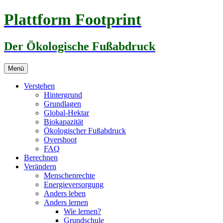
Zum
Plattform Footprint
Inhalt
springen
Der Ökologische Fußabdruck
Menü
Verstehen
Hintergrund
Grundlagen
Global-Hektar
Biokapazität
Ökologischer Fußabdruck
Overshoot
FAQ
Berechnen
Verändern
Menschenrechte
Energieversorgung
Anders leben
Anders lernen
Wie lernen?
Grundschule