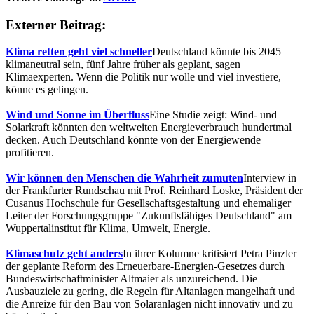
Externer Beitrag:
Klima retten geht viel schneller
Deutschland könnte bis 2045
klimaneutral sein, fünf Jahre früher als geplant, sagen
Klimaexperten. Wenn die Politik nur wolle und viel investiere,
könne es gelingen.
Wind und Sonne im Überfluss
Eine Studie zeigt: Wind- und
Solarkraft könnten den weltweiten Energieverbrauch hundertmal
decken. Auch Deutschland könnte von der Energiewende
profitieren.
Wir können den Menschen die Wahrheit zumuten
Interview in
der Frankfurter Rundschau mit Prof. Reinhard Loske, Präsident der
Cusanus Hochschule für Gesellschaftsgestaltung und ehemaliger
Leiter der Forschungsgruppe "Zukunftsfähiges Deutschland" am
Wuppertalinstitut für Klima, Umwelt, Energie.
Klimaschutz geht anders
In ihrer Kolumne kritisiert Petra Pinzler
der geplante Reform des Erneuerbare-Energien-Gesetzes durch
Bundeswirtschaftminister Altmaier als unzureichend. Die
Ausbauziele zu gering, die Regeln für Altanlagen mangelhaft und
die Anreize für den Bau von Solaranlagen nicht innovativ und zu