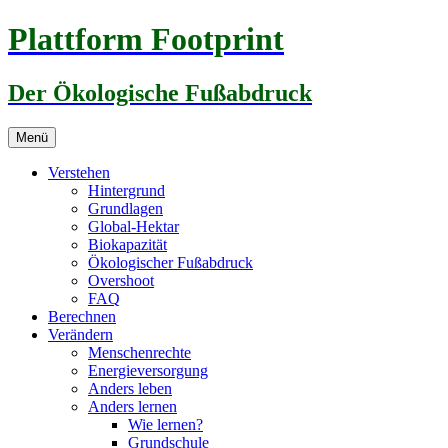
Zum
Plattform Footprint
Inhalt
springen
Der Ökologische Fußabdruck
Menü
Verstehen
Hintergrund
Grundlagen
Global-Hektar
Biokapazität
Ökologischer Fußabdruck
Overshoot
FAQ
Berechnen
Verändern
Menschenrechte
Energieversorgung
Anders leben
Anders lernen
Wie lernen?
Grundschule