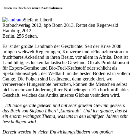
Reisen ins Reich des neuen Kolonialismus.
Stefano Liberti
Rotbuchverlag 2012, bpb Bonn 2013, Rettet den Regenwald
Hamburg 2012
Berlin. 256 Seiten.
Es ist der größte Landraub der Geschichte: Seit der Krise 2008
bringen weltweit Regierungen, Konzerne und »Finanzinvestoren«
fruchtbares Ackerland in ihren Besitz, vor allem in Afrika. Dort ist
Land billig, es locken fantastische Gewinne. Ob als Produktionsort
für Export-Gemüse und Bio-Fuel-Kraftstoff oder schlicht als
Spekulationsobjekt, der Wettlauf um die besten Böden ist in vollem
Gange. Die Folgen sind bestürzend, denn gerade dort, wo
verheerende Hungersnöte herrschen, können die Menschen selbst
nichts mehr zur Linderung ihrer Not beitragen. Ein hochprofitables
Geschäft, welches das Antlitz unseres Globus verändern wird.
„Ich habe gerade gelesen und mit sehr großem Gewinn gelesen:
das Buch von Stefano Liberti ‚Landraub‘. Und ich glaube, das ist
ein enorm wichtiges Thema, was uns in den künftigen Jahren sehr
beschäftigen wird.
Derzeit werden in vielen Entwicklungsländern von großen