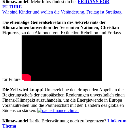
Klimawandel!
Mehr Infos findest du bei
FRIDAYS FOR
FUTURE
.
Wir sind Kinder und wollen die Veränderung.
Freitag ist Streiktag.
Die
ehemalige Generalsekretärin des Sekretariats der
Klimarahmenkonvention der Vereinten Nationen, Christian
Fiqueres
, zu den Aktionen von Extinction Rebellion und Fridays
for Future:
Die Zeit wird knapp!
Unterzeichne den dringenden Appell an die
Regierungschefs der europäischen Regierungen unverzüglich einen
Finanz-Klimapakt auszuhandeln, um die Energiewende in Europa
voranzutreiben und die Partnerschaft mit den Ländern des globalen
Südens zu stärken.
Klimawandel
Ist die Erderwärmung noch zu begrenzen?
Link zum
Thema