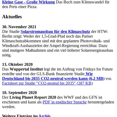
Kleine Gase - Große Wirkung
Das Buch zum Klimawandel für
den Preis einer Pizza.
Aktuelles
30. November 2021
Die Studie
Solarstromausbau für den Klimaschutz
der HTW-
Berlin zeigt: Weder der 1,5-Grad-Pfad noch das Pariser
Klimaschutzabkommen sind mit den geplanten Photovoltaik- und
Windkraft-Ausbauzielen der Ampel-Regierung erreichbar. Dazu
sind mutigere Maßnahmen und ein viel höherer Solarenergieausbau
nötig.
13. Oktober 2020
Das
Wuppertal Institut
legt die im Auftrag von Fridays for Future
erstellte und von der GLS-Bank finanzierte Studie
Wie
Deutschland bis 2035 CO2-neutral werden kann (6,2 MB)
vor.
Factsheet zur Studie "CO2-neutral bis 2035" (287 KB)
10. September 2020
Der
Living Planet Report 2020
des WWF und des GFN ist
erschienen und kann als
PDF in englischer Sprache
heruntergeladen
werden.
Weitere Einträge im
Archiv