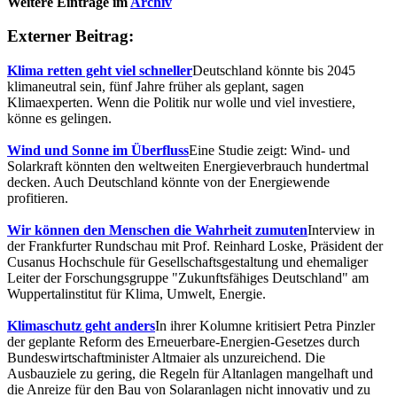
Weitere Einträge im
Archiv
Externer Beitrag:
Klima retten geht viel schneller
Deutschland könnte bis 2045
klimaneutral sein, fünf Jahre früher als geplant, sagen
Klimaexperten. Wenn die Politik nur wolle und viel investiere,
könne es gelingen.
Wind und Sonne im Überfluss
Eine Studie zeigt: Wind- und
Solarkraft könnten den weltweiten Energieverbrauch hundertmal
decken. Auch Deutschland könnte von der Energiewende
profitieren.
Wir können den Menschen die Wahrheit zumuten
Interview in
der Frankfurter Rundschau mit Prof. Reinhard Loske, Präsident der
Cusanus Hochschule für Gesellschaftsgestaltung und ehemaliger
Leiter der Forschungsgruppe "Zukunftsfähiges Deutschland" am
Wuppertalinstitut für Klima, Umwelt, Energie.
Klimaschutz geht anders
In ihrer Kolumne kritisiert Petra Pinzler
der geplante Reform des Erneuerbare-Energien-Gesetzes durch
Bundeswirtschaftminister Altmaier als unzureichend. Die
Ausbauziele zu gering, die Regeln für Altanlagen mangelhaft und
die Anreize für den Bau von Solaranlagen nicht innovativ und zu