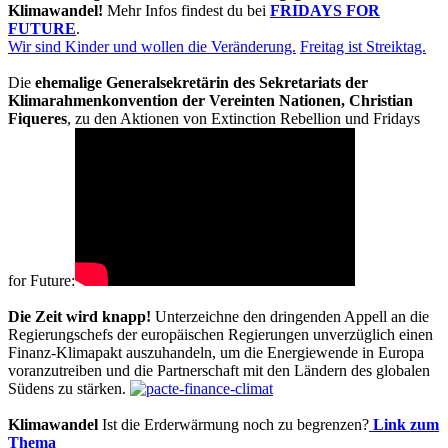
Klimawandel!
Mehr Infos findest du bei
FRIDAYS FOR
FUTURE
.
Wir sind Kinder und wollen die Veränderung.
Freitag ist Streiktag.
Die
ehemalige Generalsekretärin des Sekretariats der
Klimarahmenkonvention der Vereinten Nationen, Christian
Fiqueres
, zu den Aktionen von Extinction Rebellion und Fridays
for Future:
Die Zeit wird knapp!
Unterzeichne den dringenden Appell an die
Regierungschefs der europäischen Regierungen unverzüglich einen
Finanz-Klimapakt auszuhandeln, um die Energiewende in Europa
voranzutreiben und die Partnerschaft mit den Ländern des globalen
Südens zu stärken.
Klimawandel
Ist die Erderwärmung noch zu begrenzen?
Link zum
Thema