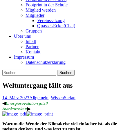
Footprint in der Schule
Mitglied werden
Mitglieder
Vereinssatzung
Quassel-Ecke (Chat)
Gruppen
Über uns
Inhalt
Partner
Kontakt
Impressum
Datenschutzerklärung
Suchen
nach:
Weltuntergang fällt aus
14. März 2023
Allgemein
,
Wissen
Stefan
◀
Energierevolution jetzt!
▶
Autokorrektur
Warum die Wende der Klimakrise viel einfacher ist, als die
meisten denken, und was jetzt zu tun ist.