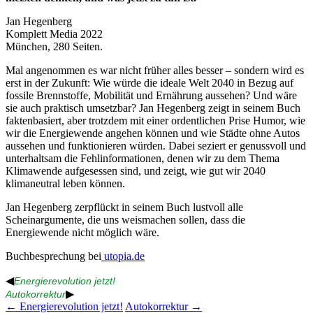
Jan Hegenberg
Komplett Media 2022
München, 280 Seiten.
Mal angenommen es war nicht früher alles besser – sondern wird es
erst in der Zukunft: Wie würde die ideale Welt 2040 in Bezug auf
fossile Brennstoffe, Mobilität und Ernährung aussehen? Und wäre
sie auch praktisch umsetzbar? Jan Hegenberg zeigt in seinem Buch
faktenbasiert, aber trotzdem mit einer ordentlichen Prise Humor, wie
wir die Energiewende angehen können und wie Städte ohne Autos
aussehen und funktionieren würden. Dabei seziert er genussvoll und
unterhaltsam die Fehlinformationen, denen wir zu dem Thema
Klimawende aufgesessen sind, und zeigt, wie gut wir 2040
klimaneutral leben können.
Jan Hegenberg zerpflückt in seinem Buch lustvoll alle
Scheinargumente, die uns weismachen sollen, dass die
Energiewende nicht möglich wäre.
Buchbesprechung bei
utopia.de
◀
Energierevolution jetzt!
▶
Autokorrektur
Beitragsnavigation
←
Energierevolution jetzt!
Autokorrektur
→