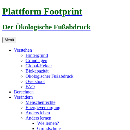
Zum
Plattform Footprint
Inhalt
springen
Der Ökologische Fußabdruck
Menü
Verstehen
Hintergrund
Grundlagen
Global-Hektar
Biokapazität
Ökologischer Fußabdruck
Overshoot
FAQ
Berechnen
Verändern
Menschenrechte
Energieversorgung
Anders leben
Anders lernen
Wie lernen?
Grundschule