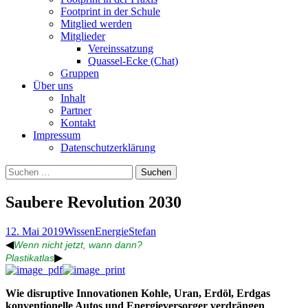
Footprint in der Schule
Mitglied werden
Mitglieder
Vereinssatzung
Quassel-Ecke (Chat)
Gruppen
Über uns
Inhalt
Partner
Kontakt
Impressum
Datenschutzerklärung
Suchen
nach:
Saubere Revolution 2030
12. Mai 2019
Wissen
Energie
Stefan
◀
Wenn nicht jetzt, wann dann?
▶
Plastikatlas
Wie disruptive Innovationen Kohle, Uran, Erdöl, Erdgas
konventionelle Autos und Energieversorger verdrängen