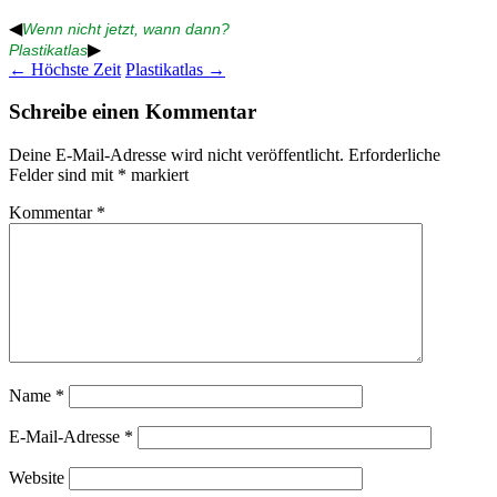
◀
Wenn nicht jetzt, wann dann?
▶
Plastikatlas
Beitragsnavigation
←
Höchste Zeit
Plastikatlas
→
Schreibe einen Kommentar
Deine E-Mail-Adresse wird nicht veröffentlicht.
Erforderliche
Felder sind mit
*
markiert
Kommentar
*
Name
*
E-Mail-Adresse
*
Website