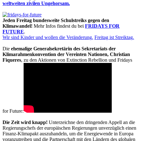
weltweiten zivilen Ungehorsam.
Jeden Freitag bundesweite Schulstreiks gegen den
Klimawandel!
Mehr Infos findest du bei
FRIDAYS FOR
FUTURE
.
Wir sind Kinder und wollen die Veränderung.
Freitag ist Streiktag.
Die
ehemalige Generalsekretärin des Sekretariats der
Klimarahmenkonvention der Vereinten Nationen, Christian
Fiqueres
, zu den Aktionen von Extinction Rebellion und Fridays
for Future:
Die Zeit wird knapp!
Unterzeichne den dringenden Appell an die
Regierungschefs der europäischen Regierungen unverzüglich einen
Finanz-Klimapakt auszuhandeln, um die Energiewende in Europa
voranzutreiben und die Partnerschaft mit den Ländern des globalen