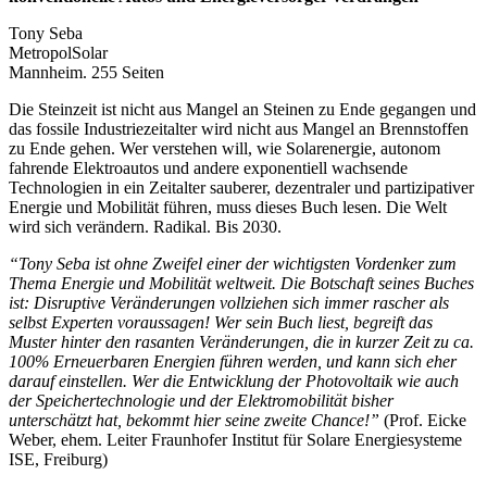
Tony Seba
MetropolSolar
Mannheim. 255 Seiten
Die Steinzeit ist nicht aus Mangel an Steinen zu Ende gegangen und
das fossile Industriezeitalter wird nicht aus Mangel an Brennstoffen
zu Ende gehen. Wer verstehen will, wie Solarenergie, autonom
fahrende Elektroautos und andere exponentiell wachsende
Technologien in ein Zeitalter sauberer, dezentraler und partizipativer
Energie und Mobilität führen, muss dieses Buch lesen. Die Welt
wird sich verändern. Radikal. Bis 2030.
“Tony Seba ist ohne Zweifel einer der wichtigsten Vordenker zum
Thema Energie und Mobilität weltweit. Die Botschaft seines Buches
ist: Disruptive Veränderungen vollziehen sich immer rascher als
selbst Experten voraussagen! Wer sein Buch liest, begreift das
Muster hinter den rasanten Veränderungen, die in kurzer Zeit zu ca.
100% Erneuerbaren Energien führen werden, und kann sich eher
darauf einstellen. Wer die Entwicklung der Photovoltaik wie auch
der Speichertechnologie und der Elektromobilität bisher
unterschätzt hat, bekommt hier seine zweite Chance!”
(Prof. Eicke
Weber, ehem. Leiter Fraunhofer Institut für Solare Energiesysteme
ISE, Freiburg)