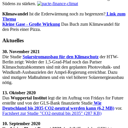
Südens zu stärken.
Klimawandel
Ist die Erderwärmung noch zu begrenzen?
Link zum
Thema
Kleine Gase - Große Wirkung
Das Buch zum Klimawandel für
den Preis einer Pizza.
Aktuelles
30. November 2021
Die Studie
Solarstromausbau für den Klimaschutz
der HTW-
Berlin zeigt: Weder der 1,5-Grad-Pfad noch das Pariser
Klimaschutzabkommen sind mit den geplanten Photovoltaik- und
Windkraft-Ausbauzielen der Ampel-Regierung erreichbar. Dazu
sind mutigere Maßnahmen und ein viel höherer Solarenergieausbau
nötig.
13. Oktober 2020
Das
Wuppertal Institut
legt die im Auftrag von Fridays for Future
erstellte und von der GLS-Bank finanzierte Studie
Wie
Deutschland bis 2035 CO2-neutral werden kann (6,2 MB)
vor.
Factsheet zur Studie "CO2-neutral bis 2035" (287 KB)
10. September 2020