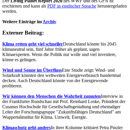
Der
Living Planet Report 2020
des WWF und des GFN ist
erschienen und kann als
PDF in englischer Sprache
heruntergeladen
werden.
Weitere Einträge im
Archiv
Externer Beitrag:
Klima retten geht viel schneller
Deutschland könnte bis 2045
klimaneutral sein, fünf Jahre früher als geplant, sagen
Klimaexperten. Wenn die Politik nur wolle und viel investiere,
könne es gelingen.
Wind und Sonne im Überfluss
Eine Studie zeigt: Wind- und
Solarkraft könnten den weltweiten Energieverbrauch hundertmal
decken. Auch Deutschland könnte von der Energiewende
profitieren.
Wir können den Menschen die Wahrheit zumuten
Interview in
der Frankfurter Rundschau mit Prof. Reinhard Loske, Präsident der
Cusanus Hochschule für Gesellschaftsgestaltung und ehemaliger
Leiter der Forschungsgruppe "Zukunftsfähiges Deutschland" am
Wuppertalinstitut für Klima, Umwelt, Energie.
Klimaschutz geht anders
In ihrer Kolumne kritisiert Petra Pinzler