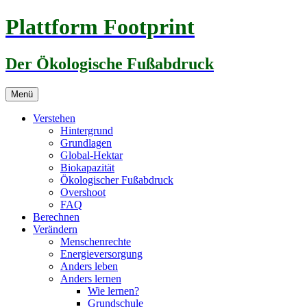
Zum
Plattform Footprint
Inhalt
springen
Der Ökologische Fußabdruck
Menü
Verstehen
Hintergrund
Grundlagen
Global-Hektar
Biokapazität
Ökologischer Fußabdruck
Overshoot
FAQ
Berechnen
Verändern
Menschenrechte
Energieversorgung
Anders leben
Anders lernen
Wie lernen?
Grundschule