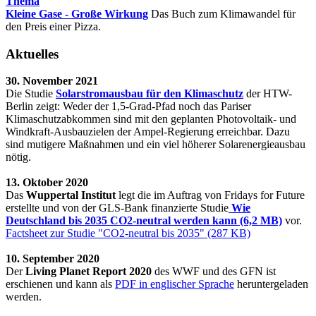
Thema
Kleine Gase - Große Wirkung
Das Buch zum Klimawandel für
den Preis einer Pizza.
Aktuelles
30. November 2021
Die Studie
Solarstromausbau für den Klimaschutz
der HTW-
Berlin zeigt: Weder der 1,5-Grad-Pfad noch das Pariser
Klimaschutzabkommen sind mit den geplanten Photovoltaik- und
Windkraft-Ausbauzielen der Ampel-Regierung erreichbar. Dazu
sind mutigere Maßnahmen und ein viel höherer Solarenergieausbau
nötig.
13. Oktober 2020
Das
Wuppertal Institut
legt die im Auftrag von Fridays for Future
erstellte und von der GLS-Bank finanzierte Studie
Wie
Deutschland bis 2035 CO2-neutral werden kann (6,2 MB)
vor.
Factsheet zur Studie "CO2-neutral bis 2035" (287 KB)
10. September 2020
Der
Living Planet Report 2020
des WWF und des GFN ist
erschienen und kann als
PDF in englischer Sprache
heruntergeladen
werden.