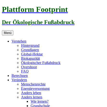
Zum
Plattform Footprint
Inhalt
springen
Der Ökologische Fußabdruck
Menü
Verstehen
Hintergrund
Grundlagen
Global-Hektar
Biokapazität
Ökologischer Fußabdruck
Overshoot
FAQ
Berechnen
Verändern
Menschenrechte
Energieversorgung
Anders leben
Anders lernen
Wie lernen?
Grundschule