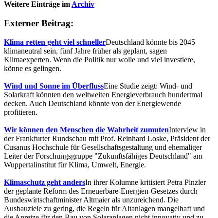
Weitere Einträge im
Archiv
Externer Beitrag:
Klima retten geht viel schneller
Deutschland könnte bis 2045
klimaneutral sein, fünf Jahre früher als geplant, sagen
Klimaexperten. Wenn die Politik nur wolle und viel investiere,
könne es gelingen.
Wind und Sonne im Überfluss
Eine Studie zeigt: Wind- und
Solarkraft könnten den weltweiten Energieverbrauch hundertmal
decken. Auch Deutschland könnte von der Energiewende
profitieren.
Wir können den Menschen die Wahrheit zumuten
Interview in
der Frankfurter Rundschau mit Prof. Reinhard Loske, Präsident der
Cusanus Hochschule für Gesellschaftsgestaltung und ehemaliger
Leiter der Forschungsgruppe "Zukunftsfähiges Deutschland" am
Wuppertalinstitut für Klima, Umwelt, Energie.
Klimaschutz geht anders
In ihrer Kolumne kritisiert Petra Pinzler
der geplante Reform des Erneuerbare-Energien-Gesetzes durch
Bundeswirtschaftminister Altmaier als unzureichend. Die
Ausbauziele zu gering, die Regeln für Altanlagen mangelhaft und
die Anreize für den Bau von Solaranlagen nicht innovativ und zu