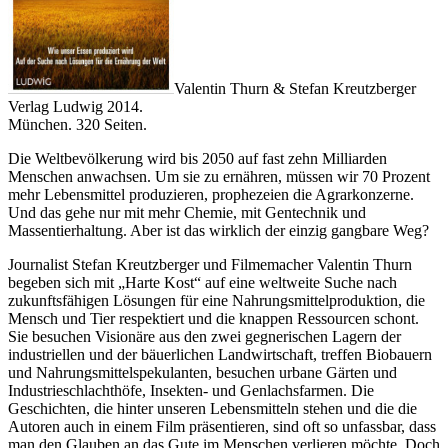
Valentin Thurn & Stefan Kreutzberger
Verlag Ludwig 2014.
München. 320 Seiten.
Die Weltbevölkerung wird bis 2050 auf fast zehn Milliarden
Menschen anwachsen. Um sie zu ernähren, müssen wir 70 Prozent
mehr Lebensmittel produzieren, prophezeien die Agrarkonzerne.
Und das gehe nur mit mehr Chemie, mit Gentechnik und
Massentierhaltung. Aber ist das wirklich der einzig gangbare Weg?
Journalist Stefan Kreutzberger und Filmemacher Valentin Thurn
begeben sich mit „Harte Kost“ auf eine weltweite Suche nach
zukunftsfähigen Lösungen für eine Nahrungsmittelproduktion, die
Mensch und Tier respektiert und die knappen Ressourcen schont.
Sie besuchen Visionäre aus den zwei gegnerischen Lagern der
industriellen und der bäuerlichen Landwirtschaft, treffen Biobauern
und Nahrungsmittelspekulanten, besuchen urbane Gärten und
Industrieschlachthöfe, Insekten- und Genlachsfarmen. Die
Geschichten, die hinter unseren Lebensmitteln stehen und die die
Autoren auch in einem Film präsentieren, sind oft so unfassbar, dass
man den Glauben an das Gute im Menschen verlieren möchte. Doch