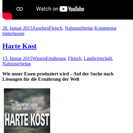
28. Januar 2015
Ansehen
Fleisch
,
Nahrung
Stefan
Kommentar
hinterlassen
Harte Kost
13. Januar 2015
Wissen
Ernährung
,
Fleisch
,
Landwirtschaft
,
Nahrung
Stefan
Wie unser Essen produziert wird – Auf der Suche nach
Lösungen für die Ernährung der Welt