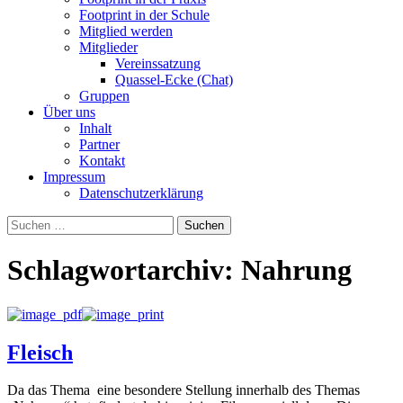
Footprint in der Schule
Mitglied werden
Mitglieder
Vereinssatzung
Quassel-Ecke (Chat)
Gruppen
Über uns
Inhalt
Partner
Kontakt
Impressum
Datenschutzerklärung
Suchen
nach:
Schlagwortarchiv: Nahrung
Fleisch
Da das Thema eine besondere Stellung innerhalb des Themas