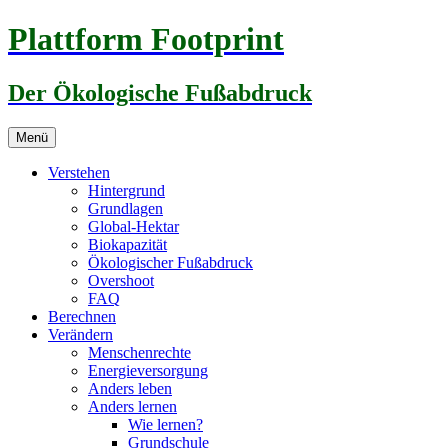
Zum
Plattform Footprint
Inhalt
springen
Der Ökologische Fußabdruck
Menü
Verstehen
Hintergrund
Grundlagen
Global-Hektar
Biokapazität
Ökologischer Fußabdruck
Overshoot
FAQ
Berechnen
Verändern
Menschenrechte
Energieversorgung
Anders leben
Anders lernen
Wie lernen?
Grundschule