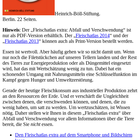
Heinrich-Böll-Stiftung.
Berlin. 22 Seiten.
Hinweis
: Der „Fleischatlas extra: Abfall und Verschwendung“ ist
nur als PDF-Version erhältlich. Der „
Fleischatlas 2014
“ und der
„
Fleischatlas 2013
“ können auch als Print-Version bestellt werden.
Essen ist wertvoll. Aber häufig gehen wir so nicht damit um. Wenn
nur noch die Filetstückchen auf unseren Tellern landen und der Rest
des Tieres zur Energieproduktion oder als Düngemittel eingesetzt
wird, hat das mit Wertschätzung wenig zu tun. Dabei hat ein
schonender Umgang mit Nahrungsmitteln eine Schlüsselfunktion im
Kampf gegen Hunger und Umweltzerstörung.
Gerade der heutige Fleischkonsum aus industrieller Produktion zehrt
an den Ressourcen der Erde. Und er verschärft die Ungleichheit
zwischen denen, die verschwenden können, und denen, die zu
wenig haben, um satt zu werden. Um wertzuschätzen, ist Wissen
nötig. Daher stellen wir Ihnen in diesem „Fleischatlas extra“ über
Abfall und Verschwendung vor allem Informationen über die Tiere
bereit, die Sie
nicht
essen.
Den Fleischatlas extra auf dem Smartphone und Bildschirm