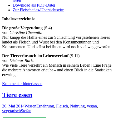
lesen
Download als PDF-Datei
Zur Fleischatlas-Übersichtseite
Inhaltsverzeichnis:
Die große Vergeudung
(S.4)
von
Christine Chemnitz
Nur knapp die Hälfte eines zur Schlachtung vorgesehenen Tieres
landet als Fleisch und Wurst bei den Konsumentinnen und
Konsumenten. Und selbst bei ihnen wird noch viel weggeworfen.
Der Tierverbrauch im Lebensverlauf
(S.11)
von
Dietmar Bartz
Wie viele Tiere verzehrt ein Mensch in seinem Leben? Eine Frage,
die mehrere Antworten erlaubt – und einen Blick in die Statistiken
erzwingt.
Kommentar hinterlassen
Tiere essen
26. Mai 2014
Wissen
Ernährung
,
Fleisch
,
Nahrung
,
vegan
,
vegetarisch
Stefan