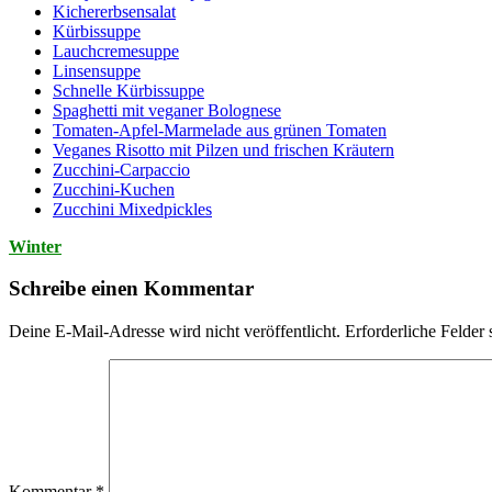
Kichererbsensalat
Kürbissuppe
Lauchcremesuppe
Linsensuppe
Schnelle Kürbissuppe
Spaghetti mit veganer Bolognese
Tomaten-Apfel-Marmelade aus grünen Tomaten
Veganes Risotto mit Pilzen und frischen Kräutern
Zucchini-Carpaccio
Zucchini-Kuchen
Zucchini Mixedpickles
Winter
Schreibe einen Kommentar
Deine E-Mail-Adresse wird nicht veröffentlicht.
Erforderliche Felder 
Kommentar
*