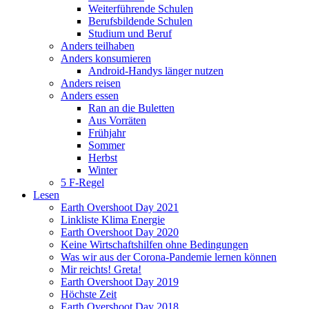
Weiterführende Schulen
Berufsbildende Schulen
Studium und Beruf
Anders teilhaben
Anders konsumieren
Android-Handys länger nutzen
Anders reisen
Anders essen
Ran an die Buletten
Aus Vorräten
Frühjahr
Sommer
Herbst
Winter
5 F-Regel
Lesen
Earth Overshoot Day 2021
Linkliste Klima Energie
Earth Overshoot Day 2020
Keine Wirtschaftshilfen ohne Bedingungen
Was wir aus der Corona-Pandemie lernen können
Mir reichts! Greta!
Earth Overshoot Day 2019
Höchste Zeit
Earth Overshoot Day 2018