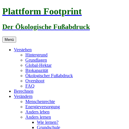
Zum
Plattform Footprint
Inhalt
springen
Der Ökologische Fußabdruck
Menü
Verstehen
Hintergrund
Grundlagen
Global-Hektar
Biokapazität
Ökologischer Fußabdruck
Overshoot
FAQ
Berechnen
Verändern
Menschenrechte
Energieversorgung
Anders leben
Anders lernen
Wie lernen?
Grundschule