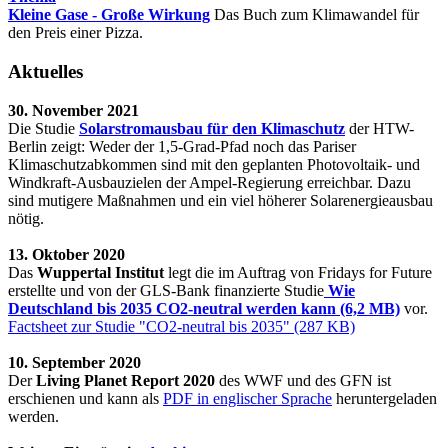
Kleine Gase - Große Wirkung
Das Buch zum Klimawandel für
den Preis einer Pizza.
Aktuelles
30. November 2021
Die Studie
Solarstromausbau für den Klimaschutz
der HTW-
Berlin zeigt: Weder der 1,5-Grad-Pfad noch das Pariser
Klimaschutzabkommen sind mit den geplanten Photovoltaik- und
Windkraft-Ausbauzielen der Ampel-Regierung erreichbar. Dazu
sind mutigere Maßnahmen und ein viel höherer Solarenergieausbau
nötig.
13. Oktober 2020
Das
Wuppertal Institut
legt die im Auftrag von Fridays for Future
erstellte und von der GLS-Bank finanzierte Studie
Wie
Deutschland bis 2035 CO2-neutral werden kann (6,2 MB)
vor.
Factsheet zur Studie "CO2-neutral bis 2035" (287 KB)
10. September 2020
Der
Living Planet Report 2020
des WWF und des GFN ist
erschienen und kann als
PDF in englischer Sprache
heruntergeladen
werden.