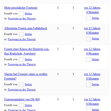
Mein persönlicher Footprint
1
1
vor 12 Jahren,
4 Monaten
Erstellt von:
Stefan
Stefan
in:
Footprint in der Theorie
Allgemeine Fragen zum Fußabdruck
1
1
vor 12 Jahren,
6 Monaten
Erstellt von:
Stefan
Stefan
in:
Footprint in der Theorie
Fragen einer Klasse der Heinrich-von-
1
1
vor 12 Jahren,
Buz Realschule, Augsburg
6 Monaten
Erstellt von:
Stefan
Stefan
in:
Footprint in der Theorie
Warum hat Uruguay einen so großen
1
1
vor 12 Jahren,
Footprint?
6 Monaten
Erstellt von:
Stefan
Stefan
in:
Footprint in der Theorie
Fragensammlung von Oli (8d)
1
1
vor 12 Jahren,
6 Monaten
Erstellt von:
Stefan
Stefan
in:
Footprint in der Theorie