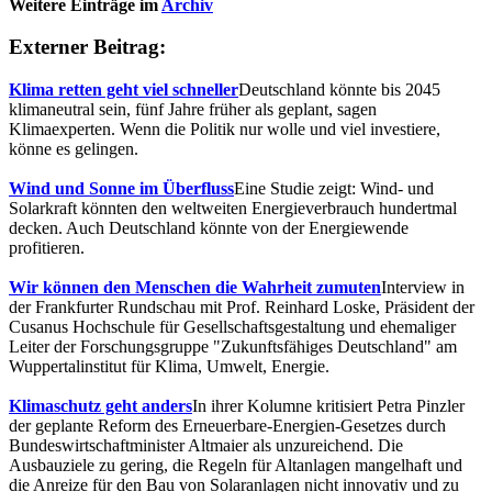
Weitere Einträge im
Archiv
Externer Beitrag:
Klima retten geht viel schneller
Deutschland könnte bis 2045
klimaneutral sein, fünf Jahre früher als geplant, sagen
Klimaexperten. Wenn die Politik nur wolle und viel investiere,
könne es gelingen.
Wind und Sonne im Überfluss
Eine Studie zeigt: Wind- und
Solarkraft könnten den weltweiten Energieverbrauch hundertmal
decken. Auch Deutschland könnte von der Energiewende
profitieren.
Wir können den Menschen die Wahrheit zumuten
Interview in
der Frankfurter Rundschau mit Prof. Reinhard Loske, Präsident der
Cusanus Hochschule für Gesellschaftsgestaltung und ehemaliger
Leiter der Forschungsgruppe "Zukunftsfähiges Deutschland" am
Wuppertalinstitut für Klima, Umwelt, Energie.
Klimaschutz geht anders
In ihrer Kolumne kritisiert Petra Pinzler
der geplante Reform des Erneuerbare-Energien-Gesetzes durch
Bundeswirtschaftminister Altmaier als unzureichend. Die
Ausbauziele zu gering, die Regeln für Altanlagen mangelhaft und
die Anreize für den Bau von Solaranlagen nicht innovativ und zu