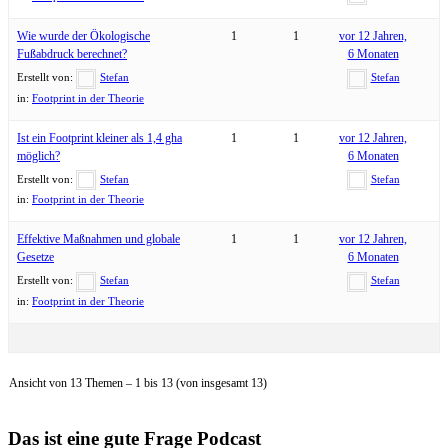
Wie wurde der Ökologische
1
1
vor 12 Jahren,
Fußabdruck berechnet?
6 Monaten
Erstellt von:
Stefan
Stefan
in:
Footprint in der Theorie
Ist ein Footprint kleiner als 1,4 gha
1
1
vor 12 Jahren,
möglich?
6 Monaten
Erstellt von:
Stefan
Stefan
in:
Footprint in der Theorie
Effektive Maßnahmen und globale
1
1
vor 12 Jahren,
Gesetze
6 Monaten
Erstellt von:
Stefan
Stefan
in:
Footprint in der Theorie
Ansicht von 13 Themen – 1 bis 13 (von insgesamt 13)
Das ist eine gute Frage Podcast