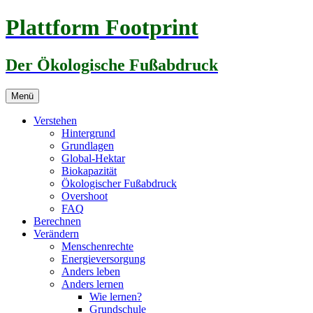
Zum
Plattform Footprint
Inhalt
springen
Der Ökologische Fußabdruck
Menü
Verstehen
Hintergrund
Grundlagen
Global-Hektar
Biokapazität
Ökologischer Fußabdruck
Overshoot
FAQ
Berechnen
Verändern
Menschenrechte
Energieversorgung
Anders leben
Anders lernen
Wie lernen?
Grundschule