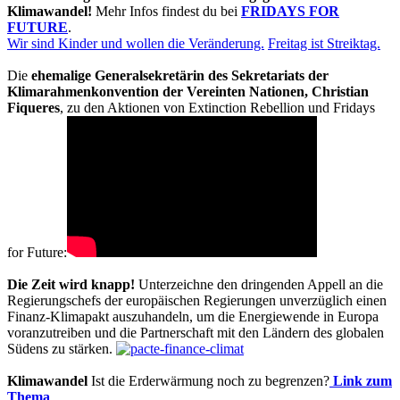
Klimawandel!
Mehr Infos findest du bei
FRIDAYS FOR
FUTURE
.
Wir sind Kinder und wollen die Veränderung.
Freitag ist Streiktag.
Die
ehemalige Generalsekretärin des Sekretariats der
Klimarahmenkonvention der Vereinten Nationen, Christian
Fiqueres
, zu den Aktionen von Extinction Rebellion und Fridays
for Future:
Die Zeit wird knapp!
Unterzeichne den dringenden Appell an die
Regierungschefs der europäischen Regierungen unverzüglich einen
Finanz-Klimapakt auszuhandeln, um die Energiewende in Europa
voranzutreiben und die Partnerschaft mit den Ländern des globalen
Südens zu stärken.
Klimawandel
Ist die Erderwärmung noch zu begrenzen?
Link zum
Thema