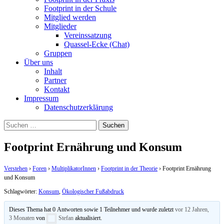
Footprint in der Schule
Mitglied werden
Mitglieder
Vereinssatzung
Quassel-Ecke (Chat)
Gruppen
Über uns
Inhalt
Partner
Kontakt
Impressum
Datenschutzerklärung
Suchen
nach:
Footprint Ernährung und Konsum
Verstehen
›
Foren
›
MultiplikatorInnen
›
Footprint in der Theorie
›
Footprint Ernährung
und Konsum
Schlagwörter:
Konsum
,
Ökologischer Fußabdruck
Dieses Thema hat 0 Antworten sowie 1 Teilnehmer und wurde zuletzt
vor 12 Jahren,
3 Monaten
von
Stefan
aktualisiert.