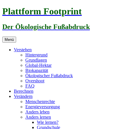
Zum
Plattform Footprint
Inhalt
springen
Der Ökologische Fußabdruck
Menü
Verstehen
Hintergrund
Grundlagen
Global-Hektar
Biokapazität
Ökologischer Fußabdruck
Overshoot
FAQ
Berechnen
Verändern
Menschenrechte
Energieversorgung
Anders leben
Anders lernen
Wie lernen?
Grundschule