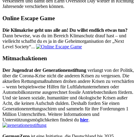
verkleinern und damit den Earth Overshoot Day wieder in Richtung
Jahresende verschieben können.
Online Escape Game
Die Klimakrise geht uns alle an! Du willst endlich etwas tun?
Dann beweise, was du im Bereich Klimaschutz drauf hast – und
vielleicht schaffst du es ja in die Geheimorganisation der „Next
Level Society“...
Mitmachaktionen
Der Jugendrat der Generationenstiftung
verlangt von der Politik,
über die Corona-Krise nicht die anderen Krisen zu vergessen. Die
aktuellen Rettungsmaßnahmen drohen andere Krisen zu verschärfen
– wenn beispielsweise Hilfen für Luftfahrtunternehmen oder
Automobilkonzerne ausgerechnet fossile Antriebstechniken fördern.
Und sie lassen soziale, humanitäre und ökologische Krisen außer
Acht, die keinen Aufschub dulden. Deshalb forden Sie einen
Generationenrettungsschirm und sammeln für ihre Forderungen 1
Million Unterschriften. Weitere Informationen und
Unterstützungsmöglichkeiten findest du
hier
.
GermanZero
ist eine Initiative, die Deutschland bis 2035