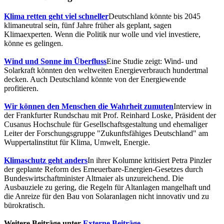
Klima retten geht viel schneller
Deutschland könnte bis 2045
klimaneutral sein, fünf Jahre früher als geplant, sagen
Klimaexperten. Wenn die Politik nur wolle und viel investiere,
könne es gelingen.
Wind und Sonne im Überfluss
Eine Studie zeigt: Wind- und
Solarkraft könnten den weltweiten Energieverbrauch hundertmal
decken. Auch Deutschland könnte von der Energiewende
profitieren.
Wir können den Menschen die Wahrheit zumuten
Interview in
der Frankfurter Rundschau mit Prof. Reinhard Loske, Präsident der
Cusanus Hochschule für Gesellschaftsgestaltung und ehemaliger
Leiter der Forschungsgruppe "Zukunftsfähiges Deutschland" am
Wuppertalinstitut für Klima, Umwelt, Energie.
Klimaschutz geht anders
In ihrer Kolumne kritisiert Petra Pinzler
der geplante Reform des Erneuerbare-Energien-Gesetzes durch
Bundeswirtschaftminister Altmaier als unzureichend. Die
Ausbauziele zu gering, die Regeln für Altanlagen mangelhaft und
die Anreize für den Bau von Solaranlagen nicht innovativ und zu
bürokratisch.
Weitere Beiträge unter
Externe Beiträge