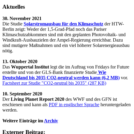
Aktuelles
30. November 2021
Die Studie
Solarstromausbau für den Klimaschutz
der HTW-
Berlin zeigt: Weder der 1,5-Grad-Pfad noch das Pariser
Klimaschutzabkommen sind mit den geplanten Photovoltaik- und
Windkraft-Ausbauzielen der Ampel-Regierung erreichbar. Dazu
sind mutigere Maßnahmen und ein viel höherer Solarenergieausbau
nötig.
13. Oktober 2020
Das
Wuppertal Institut
legt die im Auftrag von Fridays for Future
erstellte und von der GLS-Bank finanzierte Studie
Wie
Deutschland bis 2035 CO2-neutral werden kann (6,2 MB)
vor.
Factsheet zur Studie "CO2-neutral bis 2035" (287 KB)
10. September 2020
Der
Living Planet Report 2020
des WWF und des GFN ist
erschienen und kann als
PDF in englischer Sprache
heruntergeladen
werden.
Weitere Einträge im
Archiv
Externer Beitrag: