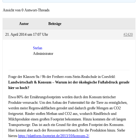
Ansicht von 0 Antwort-Threads
Autor
Beiträge
21. April 2014 um 17:07 Uhr
#2420
Stefan
Administrator
Frage der Klassen 9a / 9b der Freiherr-vom-Stein-Realschule in Coesfeld:
Landwirtschaft & Konsum – Warum ist der ökologische Fußabdruck gerade
hier so hoch?
Etwa 80% der Ernährungsfootprints werden durch den Konsum tierischer
Produkte verursacht. Um den Anbau der Futtermittel für die Tiere zu ermöglichen,
werden meist Regenwaldflächen gerodet und dadurch große Mengen an CO2
freigesetzt. Rinder stoßen Methan und CO2 aus, wodurch Rindfleisch und
Milchprodukte einen großen Footprint bekommen. Hinzu kommen die oft langen
Transportwege. Das ist auch ein Grund für den großen Footprint des Konsums.
Hier kommt aber auch der Ressourcenverbrauch für die Produktion hinzu. Siehe
hierzu
https://plattform-footprint.de/2013/10/konsum-2/
.