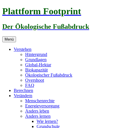
Zum
Plattform Footprint
Inhalt
springen
Der Ökologische Fußabdruck
Menü
Verstehen
Hintergrund
Grundlagen
Global-Hektar
Biokapazität
Ökologischer Fußabdruck
Overshoot
FAQ
Berechnen
Verändern
Menschenrechte
Energieversorgung
Anders leben
Anders lernen
Wie lernen?
Grundschule