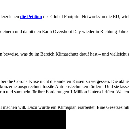
nterzeichen
die Petition
des Global Footprint Networks an die EU, wi
kleinern und damit den Earth Overshoot Day wieder in Richtung Jahre
 beweise, was du im Bereich Klimaschutz drauf hast – und vielleicht s
, über die Corona-Krise nicht die anderen Krisen zu vergessen. Die ak
onzerne ausgerechnet fossile Antriebstechniken fördern. Und sie lasse
rm und sammeln für ihre Forderungen 1 Million Unterschriften. Weiter
ral machen will. Dazu wurde ein Klimaplan erarbeitet. Eine Gesetzesiniti