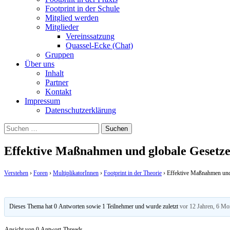
Footprint in der Schule
Mitglied werden
Mitglieder
Vereinssatzung
Quassel-Ecke (Chat)
Gruppen
Über uns
Inhalt
Partner
Kontakt
Impressum
Datenschutzerklärung
Suchen
nach:
Effektive Maßnahmen und globale Gesetz
Verstehen
›
Foren
›
MultiplikatorInnen
›
Footprint in der Theorie
›
Effektive Maßnahmen und
Dieses Thema hat 0 Antworten sowie 1 Teilnehmer und wurde zuletzt
vor 12 Jahren, 6 Mo
Ansicht von 0 Antwort-Threads