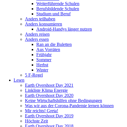
Weiterführende Schulen
Berufsbildende Schulen
Studium und Beruf
Anders teilhaben
Anders konsumieren
Android-Handys länger nutzen
Anders reisen
Anders essen
Ran an die Buletten
Aus Vorräten
Frühjahr
Sommer
Herbst
Winter
5 F-Regel
Lesen
Earth Overshoot Day 2021
Linkliste Klima Energie
Earth Overshoot Day 2020
Keine Wirtschaftshilfen ohne Bedingungen
Was wir aus der Corona-Pandemie lernen können
Mir reichts! Greta!
Earth Overshoot Day 2019
Höchste Zeit
Earth Overshoot Day 2018