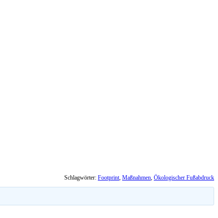
Schlagwörter:
Footprint
,
Maßnahmen
,
Ökologischer Fußabdruck