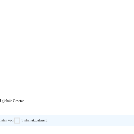
e
 globale Gesetze
naten
von
Stefan
aktualisiert.