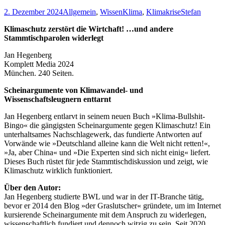
2. Dezember 2024
Allgemein
,
Wissen
Klima
,
Klimakrise
Stefan
Klimaschutz zerstört die Wirtchaft! …und andere
Stammtischparolen widerlegt
Jan Hegenberg
Komplett Media 2024
München. 240 Seiten.
Scheinargumente von Klimawandel- und
Wissenschaftsleugnern enttarnt
Jan Hegenberg entlarvt in seinem neuen Buch »Klima-Bullshit-
Bingo« die gängigsten Scheinargumente gegen Klimaschutz! Ein
unterhaltsames Nachschlagewerk, das fundierte Antworten auf
Vorwände wie »Deutschland alleine kann die Welt nicht retten!«,
»Ja, aber China« und »Die Experten sind sich nicht einig« liefert.
Dieses Buch rüstet für jede Stammtischdiskussion und zeigt, wie
Klimaschutz wirklich funktioniert.
Über den Autor:
Jan Hegenberg studierte BWL und war in der IT-Branche tätig,
bevor er 2014 den Blog »der Graslutscher« gründete, um im Internet
kursierende Scheinargumente mit dem Anspruch zu widerlegen,
wissenschaftlich fundiert und dennoch witzig zu sein. Seit 2020