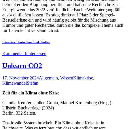
betreibt er den Blog hauptberuflich und hat seine Recherche zur
Energiewende ins 2022 veröffentlichte Buch »Weltuntergang fällt
aus!« einfließen lassen. Es stieg direkt auf Platz 3 der Spiegel-
Bestsellerliste ein und wird häufig gelobt für die Mischung aus
Humor und guter Recherche, durch die das komplexe Thema auch
für Laien leicht verständlich ist.
Interview Deutschlandfunk Kultur
Kommentar hinterlassen
Unlearn CO2
17. November 2024
Allgemein
,
Wissen
Klimakrise
,
Klimawandel
Stefan
Zeit für ein Klima ohne Krise
Claudia Kemfert, Julien Gupta, Manuel Kronenberg (Hrsg.)
Ullstein Buchverlage (2024)
Berlin. 332 Seiten.
Das fossile System bröckelt. Ein Klima ohne Krise ist in
Reichweite. Was es jetzt braucht: dass wir endlich unsere