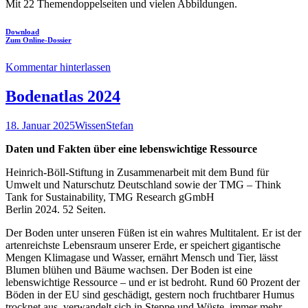
Mit 22 Themendoppelseiten und vielen Abbildungen.
Download
Zum Online-Dossier
Kommentar hinterlassen
Bodenatlas 2024
18. Januar 2025
Wissen
Stefan
Daten und Fakten über eine lebenswichtige Ressource
Heinrich-Böll-Stiftung in Zusammenarbeit mit dem Bund für
Umwelt und Naturschutz Deutschland sowie der TMG – Think
Tank for Sustainability, TMG Research gGmbH
Berlin 2024. 52 Seiten.
Der Boden unter unseren Füßen ist ein wahres Multitalent. Er ist der
artenreichste Lebensraum unserer Erde, er speichert gigantische
Mengen Klimagase und Wasser, ernährt Mensch und Tier, lässt
Blumen blühen und Bäume wachsen. Der Boden ist eine
lebenswichtige Ressource – und er ist bedroht. Rund 60 Prozent der
Böden in der EU sind geschädigt, gestern noch fruchtbarer Humus
trocknet aus, verwandelt sich in Steppe und Wüste, immer mehr