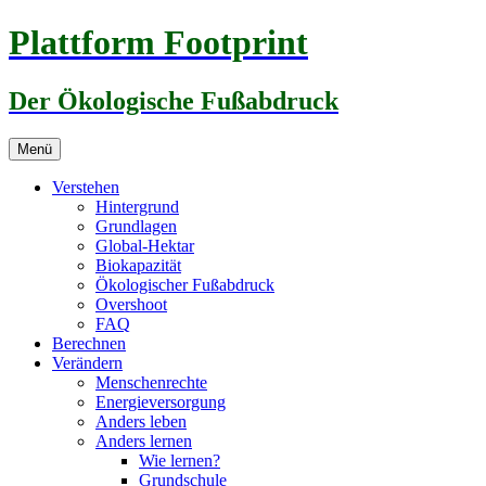
Zum
Plattform Footprint
Inhalt
springen
Der Ökologische Fußabdruck
Menü
Verstehen
Hintergrund
Grundlagen
Global-Hektar
Biokapazität
Ökologischer Fußabdruck
Overshoot
FAQ
Berechnen
Verändern
Menschenrechte
Energieversorgung
Anders leben
Anders lernen
Wie lernen?
Grundschule