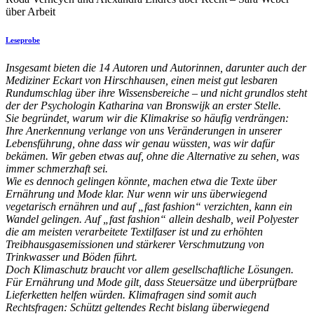
über Arbeit
Leseprobe
Insgesamt bieten die 14 Autoren und Autorinnen, darunter auch der
Mediziner Eckart von Hirschhausen, einen meist gut lesbaren
Rundumschlag über ihre Wissensbereiche – und nicht grundlos steht
der der Psychologin Katharina van Bronswijk an erster Stelle.
Sie begründet, warum wir die Klimakrise so häufig verdrängen:
Ihre Anerkennung verlange von uns Veränderungen in unserer
Lebensführung, ohne dass wir genau wüssten, was wir dafür
bekämen. Wir geben etwas auf, ohne die Alternative zu sehen, was
immer schmerzhaft sei.
Wie es dennoch gelingen könnte, machen etwa die Texte über
Ernährung und Mode klar. Nur wenn wir uns überwiegend
vegetarisch ernähren und auf „fast fashion“ verzichten, kann ein
Wandel gelingen. Auf „fast fashion“ allein deshalb, weil Polyester
die am meisten verarbeitete Textilfaser ist und zu erhöhten
Treibhausgasemissionen und stärkerer Verschmutzung von
Trinkwasser und Böden führt.
Doch Klimaschutz braucht vor allem gesellschaftliche Lösungen.
Für Ernährung und Mode gilt, dass Steuersätze und überprüfbare
Lieferketten helfen würden. Klimafragen sind somit auch
Rechtsfragen: Schützt geltendes Recht bislang überwiegend