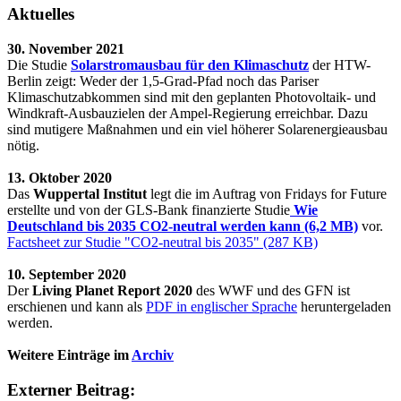
Aktuelles
30. November 2021
Die Studie
Solarstromausbau für den Klimaschutz
der HTW-
Berlin zeigt: Weder der 1,5-Grad-Pfad noch das Pariser
Klimaschutzabkommen sind mit den geplanten Photovoltaik- und
Windkraft-Ausbauzielen der Ampel-Regierung erreichbar. Dazu
sind mutigere Maßnahmen und ein viel höherer Solarenergieausbau
nötig.
13. Oktober 2020
Das
Wuppertal Institut
legt die im Auftrag von Fridays for Future
erstellte und von der GLS-Bank finanzierte Studie
Wie
Deutschland bis 2035 CO2-neutral werden kann (6,2 MB)
vor.
Factsheet zur Studie "CO2-neutral bis 2035" (287 KB)
10. September 2020
Der
Living Planet Report 2020
des WWF und des GFN ist
erschienen und kann als
PDF in englischer Sprache
heruntergeladen
werden.
Weitere Einträge im
Archiv
Externer Beitrag: