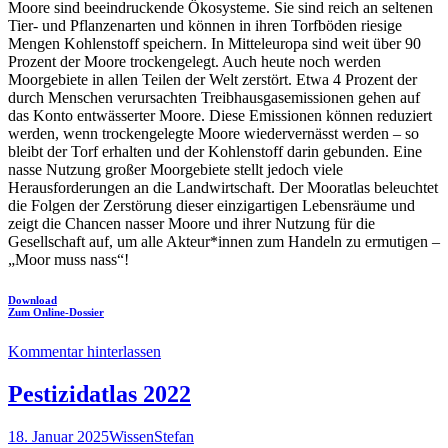
Moore sind beeindruckende Ökosysteme. Sie sind reich an seltenen
Tier- und Pflanzenarten und können in ihren Torfböden riesige
Mengen Kohlenstoff speichern. In Mitteleuropa sind weit über 90
Prozent der Moore trockengelegt. Auch heute noch werden
Moorgebiete in allen Teilen der Welt zerstört. Etwa 4 Prozent der
durch Menschen verursachten Treibhausgasemissionen gehen auf
das Konto entwässerter Moore. Diese Emissionen können reduziert
werden, wenn trockengelegte Moore wiedervernässt werden – so
bleibt der Torf erhalten und der Kohlenstoff darin gebunden. Eine
nasse Nutzung großer Moorgebiete stellt jedoch viele
Herausforderungen an die Landwirtschaft. Der Mooratlas beleuchtet
die Folgen der Zerstörung dieser einzigartigen Lebensräume und
zeigt die Chancen nasser Moore und ihrer Nutzung für die
Gesellschaft auf, um alle Akteur*innen zum Handeln zu ermutigen –
„Moor muss nass“!
Download
Zum Online-Dossier
Kommentar hinterlassen
Pestizidatlas 2022
18. Januar 2025
Wissen
Stefan