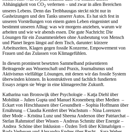
Abhängigkeit von CO
verlernen – und zwar in allen Bereichen
2
unseres Lebens. Denn das Treibhausgas steckt nicht nur in
Gasheizungen und den Tanks unserer Autos. Es hat sich fest in
unseren Vorstellungen von einem guten Leben eingenistet und
bestimmt unseren Alltag: was wir morgens anziehen, warum wir
arbeiten und wie wir abends essen. Die gute Nachricht: Die
Lösungen für ein Zusammenleben ohne Ausbeutung von Mensch
und Planet liegen längst auf dem Tisch, darunter: kürzere
Arbeitszeiten, Klagen gegen fossile Konzerne, Empowerment von
Frauen und das Zulassen von Klimagefühlen.
In diesem prominent besetzten Sammelband präsentieren
Beitragende aus Wissenschaft und Praxis, Journalismus und
Aktivismus vielfältige Lösungen, mit denen wir das fossile System
überwinden können. In konstruktiven und fachlich fundierten
Essays zeigen sie Wege in eine klimagerechte Zukunft.
Katharina van Bronswijk über Psychologie –
Katja Diehl über
Mobilität – Julien Gupta und Manuel Kronenberg über Medien –
Eckart von Hirschhausen über Gesundheit – Sophia Hoffmann über
Ernährung – Claudia Kemfert über Wachstum – Nina Lorenzen
über Mode – Kristina Lunz und Sheena Anderson über Patriarchat –
Stefan Rahmstorf über Wissen – Andreas Schmitz über Energie –
Andrea Schöne über Inklusion – Özden Terli über Klimafolgen –
Roda Verheyen und Alexandra Endres über Recht – Sara Weber