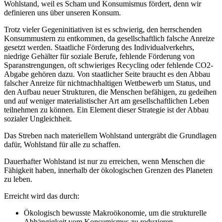
Wohlstand, weil es Scham und Konsumismus fördert, denn wir
definieren uns über unseren Konsum.
Trotz vieler Gegeninitiativen ist es schwierig, den herrschenden
Konsummustern zu entkommen, da gesellschaftlich falsche Anreize
gesetzt werden. Staatliche Förderung des Individualverkehrs,
niedrige Gehälter für soziale Berufe, fehlende Förderung von
Sparanstrengungen, oft schwieriges Recycling oder fehlende CO2-
Abgabe gehören dazu. Von staatlicher Seite braucht es den Abbau
falscher Anreize für nichtnachhaltigen Wettbewerb um Status, und
den Aufbau neuer Strukturen, die Menschen befähigen, zu gedeihen
und auf weniger materialistischer Art am gesellschaftlichen Leben
teilnehmen zu können. Ein Element dieser Strategie ist der Abbau
sozialer Ungleichheit.
Das Streben nach materiellem Wohlstand untergräbt die Grundlagen
dafür, Wohlstand für alle zu schaffen.
Dauerhafter Wohlstand ist nur zu erreichen, wenn Menschen die
Fähigkeit haben, innerhalb der ökologischen Grenzen des Planeten
zu leben.
Erreicht wird das durch:
Ökologisch bewusste Makroökonomie, um die strukturelle
Abhängigkeit vom Konsumismus zu reduzieren.