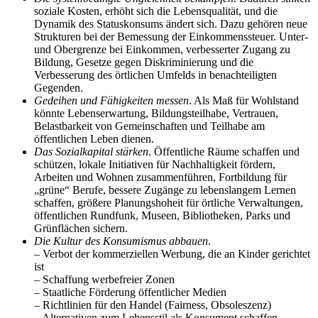
soziale Kosten, erhöht sich die Lebensqualität, und die
Dynamik des Statuskonsums ändert sich. Dazu gehören neue
Strukturen bei der Bemessung der Einkommenssteuer. Unter-
und Obergrenze bei Einkommen, verbesserter Zugang zu
Bildung, Gesetze gegen Diskriminierung und die
Verbesserung des örtlichen Umfelds in benachteiligten
Gegenden.
Gedeihen und Fähigkeiten messen
. Als Maß für Wohlstand
könnte Lebenserwartung, Bildungsteilhabe, Vertrauen,
Belastbarkeit von Gemeinschaften und Teilhabe am
öffentlichen Leben dienen.
Das Sozialkapital stärken
. Öffentliche Räume schaffen und
schützen, lokale Initiativen für Nachhaltigkeit fördern,
Arbeiten und Wohnen zusammenführen, Fortbildung für
„grüne“ Berufe, bessere Zugänge zu lebenslangem Lernen
schaffen, größere Planungshoheit für örtliche Verwaltungen,
öffentlichen Rundfunk, Museen, Bibliotheken, Parks und
Grünflächen sichern.
Die Kultur des Konsumismus abbauen
.
– Verbot der kommerziellen Werbung, die an Kinder gerichtet
ist
– Schaffung werbefreier Zonen
– Staatliche Förderung öffentlicher Medien
– Richtlinien für den Handel (Fairness, Obsoleszenz)
– Alternativen zum Lebensstil als Konsument schaffen