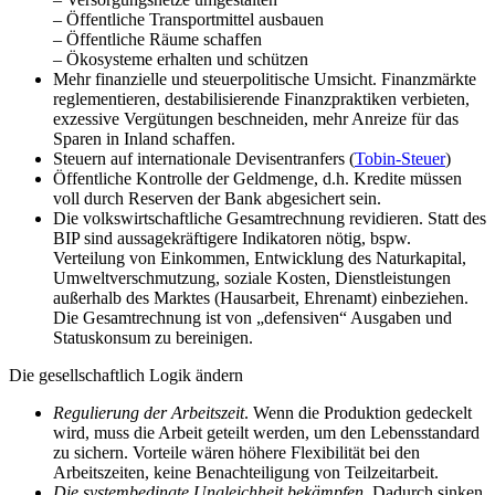
– Öffentliche Transportmittel ausbauen
– Öffentliche Räume schaffen
– Ökosysteme erhalten und schützen
Mehr finanzielle und steuerpolitische Umsicht. Finanzmärkte
reglementieren, destabilisierende Finanzpraktiken verbieten,
exzessive Vergütungen beschneiden, mehr Anreize für das
Sparen in Inland schaffen.
Steuern auf internationale Devisentranfers (
Tobin-Steuer
)
Öffentliche Kontrolle der Geldmenge, d.h. Kredite müssen
voll durch Reserven der Bank abgesichert sein.
Die volkswirtschaftliche Gesamtrechnung revidieren. Statt des
BIP sind aussagekräftigere Indikatoren nötig, bspw.
Verteilung von Einkommen, Entwicklung des Naturkapital,
Umweltverschmutzung, soziale Kosten, Dienstleistungen
außerhalb des Marktes (Hausarbeit, Ehrenamt) einbeziehen.
Die Gesamtrechnung ist von „defensiven“ Ausgaben und
Statuskonsum zu bereinigen.
Die gesellschaftlich Logik ändern
Regulierung der Arbeitszeit
. Wenn die Produktion gedeckelt
wird, muss die Arbeit geteilt werden, um den Lebensstandard
zu sichern. Vorteile wären höhere Flexibilität bei den
Arbeitszeiten, keine Benachteiligung von Teilzeitarbeit.
Die systembedingte Ungleichheit bekämpfen
. Dadurch sinken