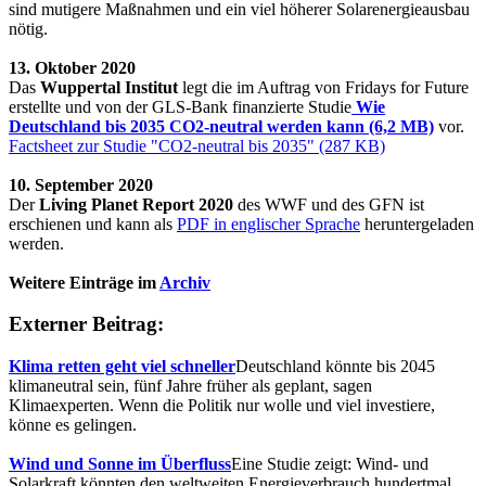
sind mutigere Maßnahmen und ein viel höherer Solarenergieausbau
nötig.
13. Oktober 2020
Das
Wuppertal Institut
legt die im Auftrag von Fridays for Future
erstellte und von der GLS-Bank finanzierte Studie
Wie
Deutschland bis 2035 CO2-neutral werden kann (6,2 MB)
vor.
Factsheet zur Studie "CO2-neutral bis 2035" (287 KB)
10. September 2020
Der
Living Planet Report 2020
des WWF und des GFN ist
erschienen und kann als
PDF in englischer Sprache
heruntergeladen
werden.
Weitere Einträge im
Archiv
Externer Beitrag:
Klima retten geht viel schneller
Deutschland könnte bis 2045
klimaneutral sein, fünf Jahre früher als geplant, sagen
Klimaexperten. Wenn die Politik nur wolle und viel investiere,
könne es gelingen.
Wind und Sonne im Überfluss
Eine Studie zeigt: Wind- und
Solarkraft könnten den weltweiten Energieverbrauch hundertmal