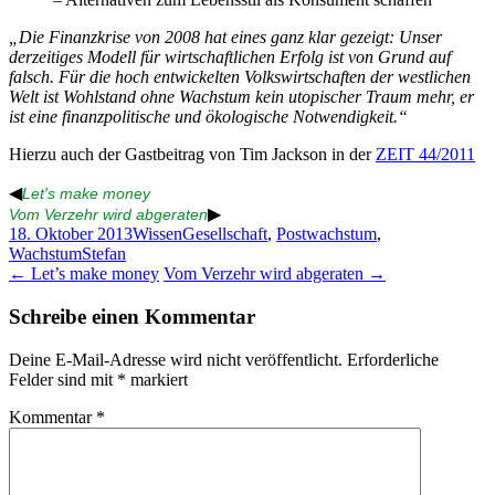
„Die Finanzkrise von 2008 hat eines ganz klar gezeigt: Unser
derzeitiges Modell für wirtschaftlichen Erfolg ist von Grund auf
falsch. Für die hoch entwickelten Volkswirtschaften der westlichen
Welt ist Wohlstand ohne Wachstum kein utopischer Traum mehr, er
ist eine finanzpolitische und ökologische Notwendigkeit.“
Hierzu auch der Gastbeitrag von Tim Jackson in der
ZEIT 44/2011
◀
Let's make money
▶
Vom Verzehr wird abgeraten
18. Oktober 2013
Wissen
Gesellschaft
,
Postwachstum
,
Wachstum
Stefan
Beitragsnavigation
←
Let’s make money
Vom Verzehr wird abgeraten
→
Schreibe einen Kommentar
Deine E-Mail-Adresse wird nicht veröffentlicht.
Erforderliche
Felder sind mit
*
markiert
Kommentar
*