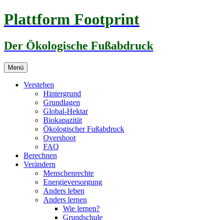
Zum
Plattform Footprint
Inhalt
springen
Der Ökologische Fußabdruck
Menü
Verstehen
Hintergrund
Grundlagen
Global-Hektar
Biokapazität
Ökologischer Fußabdruck
Overshoot
FAQ
Berechnen
Verändern
Menschenrechte
Energieversorgung
Anders leben
Anders lernen
Wie lernen?
Grundschule