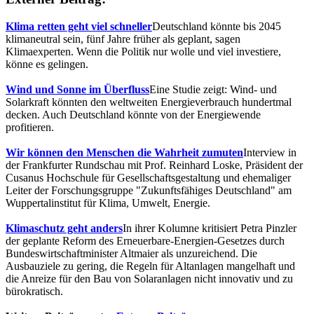
Klima retten geht viel schneller
Deutschland könnte bis 2045
klimaneutral sein, fünf Jahre früher als geplant, sagen
Klimaexperten. Wenn die Politik nur wolle und viel investiere,
könne es gelingen.
Wind und Sonne im Überfluss
Eine Studie zeigt: Wind- und
Solarkraft könnten den weltweiten Energieverbrauch hundertmal
decken. Auch Deutschland könnte von der Energiewende
profitieren.
Wir können den Menschen die Wahrheit zumuten
Interview in
der Frankfurter Rundschau mit Prof. Reinhard Loske, Präsident der
Cusanus Hochschule für Gesellschaftsgestaltung und ehemaliger
Leiter der Forschungsgruppe "Zukunftsfähiges Deutschland" am
Wuppertalinstitut für Klima, Umwelt, Energie.
Klimaschutz geht anders
In ihrer Kolumne kritisiert Petra Pinzler
der geplante Reform des Erneuerbare-Energien-Gesetzes durch
Bundeswirtschaftminister Altmaier als unzureichend. Die
Ausbauziele zu gering, die Regeln für Altanlagen mangelhaft und
die Anreize für den Bau von Solaranlagen nicht innovativ und zu
bürokratisch.