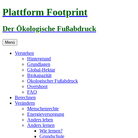
Zum
Plattform Footprint
Inhalt
springen
Der Ökologische Fußabdruck
Menü
Verstehen
Hintergrund
Grundlagen
Global-Hektar
Biokapazität
Ökologischer Fußabdruck
Overshoot
FAQ
Berechnen
Verändern
Menschenrechte
Energieversorgung
Anders leben
Anders lernen
Wie lernen?
Grundschule