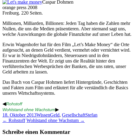
Caspar Dohmen
orange press 2008
Freiburg. 220 Seiten.
Millionen, Milliarden, Billionen: Jeden Tag haben die Zahlen mehr
Nullen, die uns die Medien präsentieren. Aber niemand sagt uns,
welche Auswirkungen die globale Finanzkrise auf unser Leben hat.
Erwin Wagenhofer hat für den Film „Let’s Make Money“ die Orte
aufgesucht, an denen Geld verdient, vermehrt oder vernichtet wird.
Er war in Niedrigstlohnländern, Steueroasen und in den
Finanzzentren der Welt. Er zeigt uns die Realität hinter den
verführerischen Werbesprüchen der Banken, die uns raten, unser
Geld arbeiten zu lassen.
Das Buch von Caspar Hohmen liefert Hintergründe, Geschichten
und Fakten zum Film und erläutert für alle verständlich die Basics
unseres Wirtschaftssystems.
◀
Rohstoff
▶
Wohlstand ohne Wachstum
18. Oktober 2013
Wissen
Geld
,
Gesellschaft
Stefan
Beitragsnavigation
←
Rohstoff
Wohlstand ohne Wachstum
→
Schreibe einen Kommentar