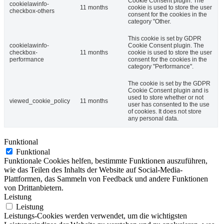
Cookie Consent plugin. The
cookielawinfo-
11 months
cookie is used to store the user
checkbox-others
consent for the cookies in the
category "Other.
This cookie is set by GDPR
cookielawinfo-
Cookie Consent plugin. The
checkbox-
11 months
cookie is used to store the user
performance
consent for the cookies in the
category "Performance".
The cookie is set by the GDPR
Cookie Consent plugin and is
used to store whether or not
viewed_cookie_policy
11 months
user has consented to the use
of cookies. It does not store
any personal data.
Funktional
Funktional
Funktionale Cookies helfen, bestimmte Funktionen auszuführen,
wie das Teilen des Inhalts der Website auf Social-Media-
Plattformen, das Sammeln von Feedback und andere Funktionen
von Drittanbietern.
Leistung
Leistung
Leistungs-Cookies werden verwendet, um die wichtigsten