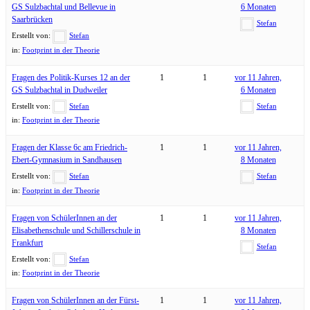
GS Sulzbachtal und Bellevue in
6 Monaten
Saarbrücken
Stefan
Erstellt von:
Stefan
in:
Footprint in der Theorie
Fragen des Politik-Kurses 12 an der
1
1
vor 11 Jahren,
GS Sulzbachtal in Dudweiler
6 Monaten
Erstellt von:
Stefan
Stefan
in:
Footprint in der Theorie
Fragen der Klasse 6c am Friedrich-
1
1
vor 11 Jahren,
Ebert-Gymnasium in Sandhausen
8 Monaten
Erstellt von:
Stefan
Stefan
in:
Footprint in der Theorie
Fragen von SchülerInnen an der
1
1
vor 11 Jahren,
Elisabethenschule und Schillerschule in
8 Monaten
Frankfurt
Stefan
Erstellt von:
Stefan
in:
Footprint in der Theorie
Fragen von SchülerInnen an der Fürst-
1
1
vor 11 Jahren,