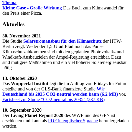
Thema
Kleine Gase - Große Wirkung
Das Buch zum Klimawandel für
den Preis einer Pizza.
Aktuelles
30. November 2021
Die Studie
Solarstromausbau für den Klimaschutz
der HTW-
Berlin zeigt: Weder der 1,5-Grad-Pfad noch das Pariser
Klimaschutzabkommen sind mit den geplanten Photovoltaik- und
Windkraft-Ausbauzielen der Ampel-Regierung erreichbar. Dazu
sind mutigere Maßnahmen und ein viel höherer Solarenergieausbau
nötig.
13. Oktober 2020
Das
Wuppertal Institut
legt die im Auftrag von Fridays for Future
erstellte und von der GLS-Bank finanzierte Studie
Wie
Deutschland bis 2035 CO2-neutral werden kann (6,2 MB)
vor.
Factsheet zur Studie "CO2-neutral bis 2035" (287 KB)
10. September 2020
Der
Living Planet Report 2020
des WWF und des GFN ist
erschienen und kann als
PDF in englischer Sprache
heruntergeladen
werden.