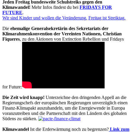
Jeden Freitag bundesweite Schulstreiks gegen den
Klimawandel!
Mehr Infos findest du bei
FRIDAYS FOR
FUTURE
.
Wir sind Kinder und wollen die Veränderung.
Freitag ist Streiktag.
Die
ehemalige Generalsekretärin des Sekretariats der
Klimarahmenkonvention der Vereinten Nationen, Christian
Fiqueres
, zu den Aktionen von Extinction Rebellion und Fridays
for Future:
Die Zeit wird knapp!
Unterzeichne den dringenden Appell an die
Regierungschefs der europäischen Regierungen unverzüglich einen
Finanz-Klimapakt auszuhandeln, um die Energiewende in Europa
voranzutreiben und die Partnerschaft mit den Ländern des globalen
Südens zu stärken.
Klimawandel
Ist die Erderwärmung noch zu begrenzen?
Link zum