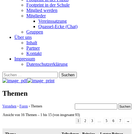
Footprint in der Schule
Mitglied werden
Mitglieder
Vereinssatzung
Quassel-Ecke (Chat)
Gruppen
Über uns
Inhalt
Partner
Kontakt
Impressum
Datenschutzerklärung
Suchen
nach:
Themen
Verstehen
›
Foren
›
Themen
Ansicht von 16 Themen – 1 bis 15 (von insgesamt 93)
1
2
3
…
5
6
7
→
Thema
Teilnehmer
Beiträge
Letzter Beitrag