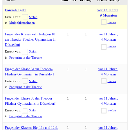
Foren-Regeln
1
1
vor 12 Jahren,
9 Monaten
Erstellt von:
Stefan
Stefan
in:
MultiplikatorInnen
Fragen des Kurses kath. Religion 10
1
1
vor 11 Jahren,
am Theodor-Fliedner-Gymnasium in
4 Monaten
Düsseldorf
Stefan
Erstellt von:
Stefan
in:
Footprint in der Theorie
Fragen der Klasse 8a am Theodor-
1
1
vor 11 Jahren,
Fliedner-Gymnasium in Düsseldorf
4 Monaten
Erstellt von:
Stefan
Stefan
in:
Footprint in der Theorie
Fragen der Klasse 8b des Theodor-
1
1
vor 11 Jahren,
Fliedner-Gymnasiums in Düsseldorf
4 Monaten
Erstellt von:
Stefan
Stefan
in:
Footprint in der Theorie
Fragen der Klassen 10e, 11a und 12 d.
1
1
vor 11 Jahren,