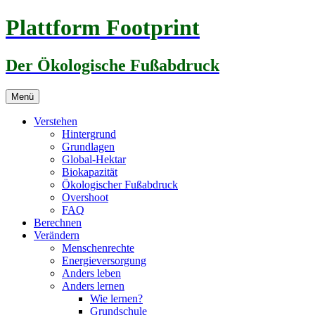
Zum
Plattform Footprint
Inhalt
springen
Der Ökologische Fußabdruck
Menü
Verstehen
Hintergrund
Grundlagen
Global-Hektar
Biokapazität
Ökologischer Fußabdruck
Overshoot
FAQ
Berechnen
Verändern
Menschenrechte
Energieversorgung
Anders leben
Anders lernen
Wie lernen?
Grundschule