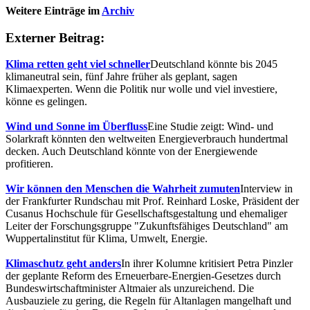
Weitere Einträge im
Archiv
Externer Beitrag:
Klima retten geht viel schneller
Deutschland könnte bis 2045
klimaneutral sein, fünf Jahre früher als geplant, sagen
Klimaexperten. Wenn die Politik nur wolle und viel investiere,
könne es gelingen.
Wind und Sonne im Überfluss
Eine Studie zeigt: Wind- und
Solarkraft könnten den weltweiten Energieverbrauch hundertmal
decken. Auch Deutschland könnte von der Energiewende
profitieren.
Wir können den Menschen die Wahrheit zumuten
Interview in
der Frankfurter Rundschau mit Prof. Reinhard Loske, Präsident der
Cusanus Hochschule für Gesellschaftsgestaltung und ehemaliger
Leiter der Forschungsgruppe "Zukunftsfähiges Deutschland" am
Wuppertalinstitut für Klima, Umwelt, Energie.
Klimaschutz geht anders
In ihrer Kolumne kritisiert Petra Pinzler
der geplante Reform des Erneuerbare-Energien-Gesetzes durch
Bundeswirtschaftminister Altmaier als unzureichend. Die
Ausbauziele zu gering, die Regeln für Altanlagen mangelhaft und