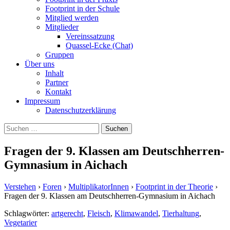
Footprint in der Schule
Mitglied werden
Mitglieder
Vereinssatzung
Quassel-Ecke (Chat)
Gruppen
Über uns
Inhalt
Partner
Kontakt
Impressum
Datenschutzerklärung
Suchen
nach:
Fragen der 9. Klassen am Deutschherren-
Gymnasium in Aichach
Verstehen
›
Foren
›
MultiplikatorInnen
›
Footprint in der Theorie
›
Fragen der 9. Klassen am Deutschherren-Gymnasium in Aichach
Schlagwörter:
artgerecht
,
Fleisch
,
Klimawandel
,
Tierhaltung
,
Vegetarier