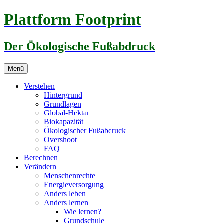
Zum
Plattform Footprint
Inhalt
springen
Der Ökologische Fußabdruck
Menü
Verstehen
Hintergrund
Grundlagen
Global-Hektar
Biokapazität
Ökologischer Fußabdruck
Overshoot
FAQ
Berechnen
Verändern
Menschenrechte
Energieversorgung
Anders leben
Anders lernen
Wie lernen?
Grundschule