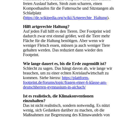
freien Auslauf haben, Stroh zum scharren, einen
Komposthaufen für die Futtersuche und Sitzstangen als
Schlafplatz
(
https://de.wikipedia.org/wiki/Artgerechte_Haltung
).
Hilft artgerechte Haltung?
Auf jeden Fall hilft es den Tieren. Der Footprint wird
dadurch zwar erst einmal größer, weil die Tiere mehr
Fläche für die Haltung benötigen. Aber wenn wir
weniger Fleisch essen, müssen ja auch weniger Tiere
gehalten werden. Das reduziert dann wieder den
Footprint.
Wie lange dauert es, bis die Erde zugemüllt ist?
Schlecht zu sagen. Das hängt davon ab, wie lange wir
brauchen, um zu einer echten Kreislaufwirtschaft zu
kommen. Siehe hierzu:
https://plattform-
footprint.de/forums/topic/fragen-einer-6-klasse-am-
deutschherren-gymnasium-in-aichach/
Ist es realistisch, die Klimakonventionen
einzuhalten?
Das ist nicht realistisch, sondern notwendig. Es nützt
wenig, sich Gedanken darüber zu machen, ob die
Maßnahmen zur Begrenzung des Klimawandels von