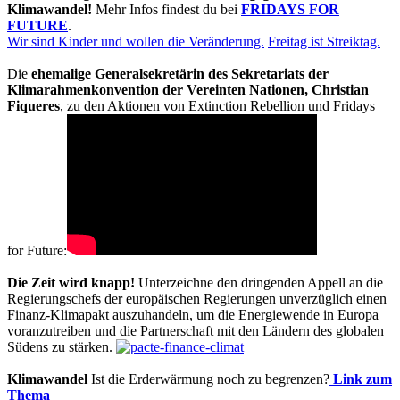
Klimawandel!
Mehr Infos findest du bei
FRIDAYS FOR
FUTURE
.
Wir sind Kinder und wollen die Veränderung.
Freitag ist Streiktag.
Die
ehemalige Generalsekretärin des Sekretariats der
Klimarahmenkonvention der Vereinten Nationen, Christian
Fiqueres
, zu den Aktionen von Extinction Rebellion und Fridays
for Future:
Die Zeit wird knapp!
Unterzeichne den dringenden Appell an die
Regierungschefs der europäischen Regierungen unverzüglich einen
Finanz-Klimapakt auszuhandeln, um die Energiewende in Europa
voranzutreiben und die Partnerschaft mit den Ländern des globalen
Südens zu stärken.
Klimawandel
Ist die Erderwärmung noch zu begrenzen?
Link zum
Thema