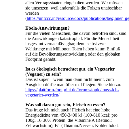
allen Vertragsstaaten eingehalten werden. Wir müssen
sie umsetzen, weil andernfalls die Folgen unabsehbar
werden
(
https://unfccc.int/resource/docs/publications/beginner_g
Ebola-Auswirkungen?
Für die vielen Menschen, die davon betroffen sind, sind
die Auswirkungen katastrophal. Für die Menschheit
insgesamt vernachlässigbar, denn selbst zwei
Weltkriege mit Millionen Toten haben kaum Einfluß
auf die Bevölkerungsentwicklung oder den globalen
Footprint gehabt.
Ist es ökologisch betrachtet gut, ein Vegetarier
(Veganer) zu sein?
Das ist super – wenn man dann nicht meint, zum
Ausgleich dürfte man öfter mal fliegen. Siehe hierzu:
https://plattform-footprint.de/forums/topic/muss-ich-
vegetarier-werden/
Was soll daran gut sein, Fleisch zu essen?
Das frage ich mich auch! Fleisch hat eine hohe
Energiedichte von 450-3400 kJ (100-810 kcal) pro
100g, 16-30% Protein, die Vitamine A (Retinol:
Zellwachstum), B1 (Thiamin:Nerven, Kohlenhdrat-