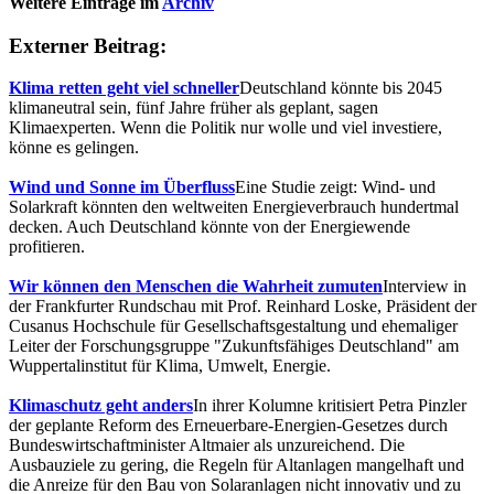
Weitere Einträge im
Archiv
Externer Beitrag:
Klima retten geht viel schneller
Deutschland könnte bis 2045
klimaneutral sein, fünf Jahre früher als geplant, sagen
Klimaexperten. Wenn die Politik nur wolle und viel investiere,
könne es gelingen.
Wind und Sonne im Überfluss
Eine Studie zeigt: Wind- und
Solarkraft könnten den weltweiten Energieverbrauch hundertmal
decken. Auch Deutschland könnte von der Energiewende
profitieren.
Wir können den Menschen die Wahrheit zumuten
Interview in
der Frankfurter Rundschau mit Prof. Reinhard Loske, Präsident der
Cusanus Hochschule für Gesellschaftsgestaltung und ehemaliger
Leiter der Forschungsgruppe "Zukunftsfähiges Deutschland" am
Wuppertalinstitut für Klima, Umwelt, Energie.
Klimaschutz geht anders
In ihrer Kolumne kritisiert Petra Pinzler
der geplante Reform des Erneuerbare-Energien-Gesetzes durch
Bundeswirtschaftminister Altmaier als unzureichend. Die
Ausbauziele zu gering, die Regeln für Altanlagen mangelhaft und
die Anreize für den Bau von Solaranlagen nicht innovativ und zu