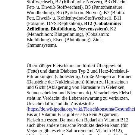
Stoffwechsel), B2 (Riboflavin: Nerven), B3 (Niacin:
Fett- u. Eiweiß-Stoffwechsel), B5 (Pantothensäure:
Wundheilung), B6 (Pyridoxin: Nerven), B7 (Biotin:
Fett, Eiweiß- u. Kohlenhydrat-Stoffwechsel), B11
(Folsäure: DNS-Replikation),
B12
(Cobalamine:
Zellteilung, Blutbildung, Nervensystem)
, K2
(Menachinon: Blutgerinnung), (Cobalamin:
Blutbildung), Eisen (Blutbildung), Zink
(Immunsystem).
Übermäßiger Fleischkonsum fördert Übergewicht
(Fette) und damit Diabetes Typ 2 und Herz-Kreislauf-
Erkrankungen (Cholesterin). Große Mengen an Purinen
(Bausteine der Nukleinsäuren) führen zu Harnsteinen
und Gicht (Ablagerung von Harnsäure in Gelenken,
Sehnenscheiden und Nierenmark). Verarbeitetes Fleisch
steht im Verdacht, die Lebenserwartung zu verkürzen.
Ursache dafür sind die Zusatzstoffe
(
https://de.wikipedia.org/wiki/Fleischkonsum#Gesundhe
Bis auf Vitamin B12 gibt es also kein Argument,
Fleisch zu essen. Da man den Bedarf an Vitamin B12
auch über andere tierische Produkte decken kann (für
Veganer gibt es eine Zahncreme mit Vitamin B12),