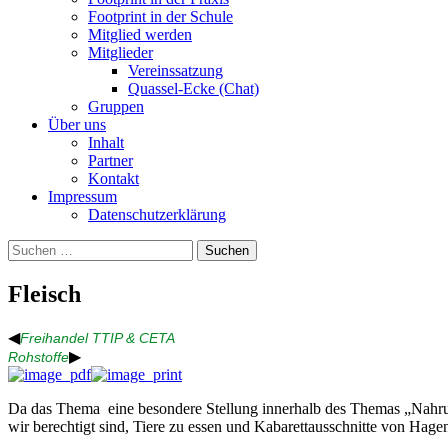
Footprint in der Schule
Mitglied werden
Mitglieder
Vereinssatzung
Quassel-Ecke (Chat)
Gruppen
Über uns
Inhalt
Partner
Kontakt
Impressum
Datenschutzerklärung
Suchen
nach:
Fleisch
◀
Freihandel TTIP & CETA
▶
Rohstoffe
Da das Thema eine besondere Stellung innerhalb des Themas „Nahrung“ 
wir berechtigt sind, Tiere zu essen und Kabarettausschnitte von Hage