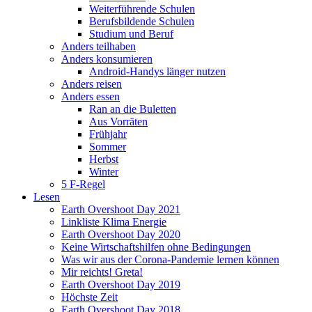
Weiterführende Schulen
Berufsbildende Schulen
Studium und Beruf
Anders teilhaben
Anders konsumieren
Android-Handys länger nutzen
Anders reisen
Anders essen
Ran an die Buletten
Aus Vorräten
Frühjahr
Sommer
Herbst
Winter
5 F-Regel
Lesen
Earth Overshoot Day 2021
Linkliste Klima Energie
Earth Overshoot Day 2020
Keine Wirtschaftshilfen ohne Bedingungen
Was wir aus der Corona-Pandemie lernen können
Mir reichts! Greta!
Earth Overshoot Day 2019
Höchste Zeit
Earth Overshoot Day 2018