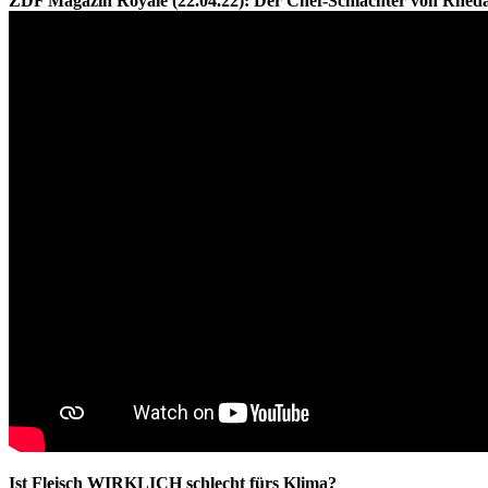
ZDF Magazin Royale (22.04.22): Der Chef-Schlachter von Rhe
Ist Fleisch WIRKLICH schlecht fürs Klima?