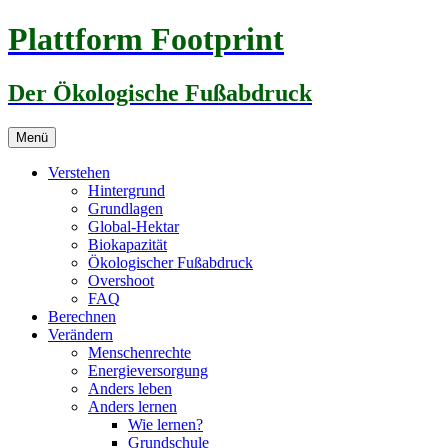
Zum
Plattform Footprint
Inhalt
springen
Der Ökologische Fußabdruck
Menü
Verstehen
Hintergrund
Grundlagen
Global-Hektar
Biokapazität
Ökologischer Fußabdruck
Overshoot
FAQ
Berechnen
Verändern
Menschenrechte
Energieversorgung
Anders leben
Anders lernen
Wie lernen?
Grundschule