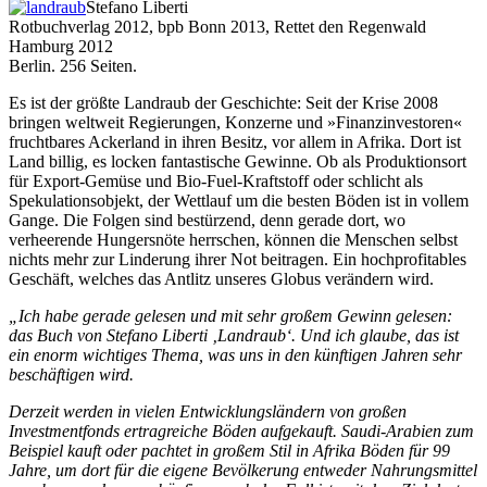
Stefano Liberti
Rotbuchverlag 2012, bpb Bonn 2013, Rettet den Regenwald
Hamburg 2012
Berlin. 256 Seiten.
Es ist der größte Landraub der Geschichte: Seit der Krise 2008
bringen weltweit Regierungen, Konzerne und »Finanzinvestoren«
fruchtbares Ackerland in ihren Besitz, vor allem in Afrika. Dort ist
Land billig, es locken fantastische Gewinne. Ob als Produktionsort
für Export-Gemüse und Bio-Fuel-Kraftstoff oder schlicht als
Spekulationsobjekt, der Wettlauf um die besten Böden ist in vollem
Gange. Die Folgen sind bestürzend, denn gerade dort, wo
verheerende Hungersnöte herrschen, können die Menschen selbst
nichts mehr zur Linderung ihrer Not beitragen. Ein hochprofitables
Geschäft, welches das Antlitz unseres Globus verändern wird.
„Ich habe gerade gelesen und mit sehr großem Gewinn gelesen:
das Buch von Stefano Liberti ‚Landraub‘. Und ich glaube, das ist
ein enorm wichtiges Thema, was uns in den künftigen Jahren sehr
beschäftigen wird.
Derzeit werden in vielen Entwicklungsländern von großen
Investmentfonds ertragreiche Böden aufgekauft. Saudi-Arabien zum
Beispiel kauft oder pachtet in großem Stil in Afrika Böden für 99
Jahre, um dort für die eigene Bevölkerung entweder Nahrungsmittel