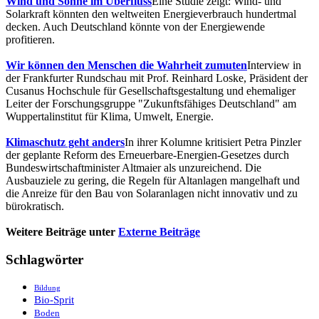
Wind und Sonne im Überfluss
Eine Studie zeigt: Wind- und
Solarkraft könnten den weltweiten Energieverbrauch hundertmal
decken. Auch Deutschland könnte von der Energiewende
profitieren.
Wir können den Menschen die Wahrheit zumuten
Interview in
der Frankfurter Rundschau mit Prof. Reinhard Loske, Präsident der
Cusanus Hochschule für Gesellschaftsgestaltung und ehemaliger
Leiter der Forschungsgruppe "Zukunftsfähiges Deutschland" am
Wuppertalinstitut für Klima, Umwelt, Energie.
Klimaschutz geht anders
In ihrer Kolumne kritisiert Petra Pinzler
der geplante Reform des Erneuerbare-Energien-Gesetzes durch
Bundeswirtschaftminister Altmaier als unzureichend. Die
Ausbauziele zu gering, die Regeln für Altanlagen mangelhaft und
die Anreize für den Bau von Solaranlagen nicht innovativ und zu
bürokratisch.
Weitere Beiträge unter
Externe Beiträge
Schlagwörter
Bildung
Bio-Sprit
Boden