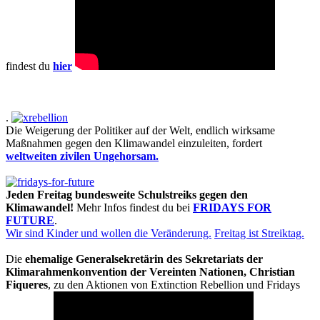
findest du
hier
.
Die Weigerung der Politiker auf der Welt, endlich wirksame
Maßnahmen gegen den Klimawandel einzuleiten, fordert
weltweiten zivilen Ungehorsam.
Jeden Freitag bundesweite Schulstreiks gegen den
Klimawandel!
Mehr Infos findest du bei
FRIDAYS FOR
FUTURE
.
Wir sind Kinder und wollen die Veränderung.
Freitag ist Streiktag.
Die
ehemalige Generalsekretärin des Sekretariats der
Klimarahmenkonvention der Vereinten Nationen, Christian
Fiqueres
, zu den Aktionen von Extinction Rebellion und Fridays