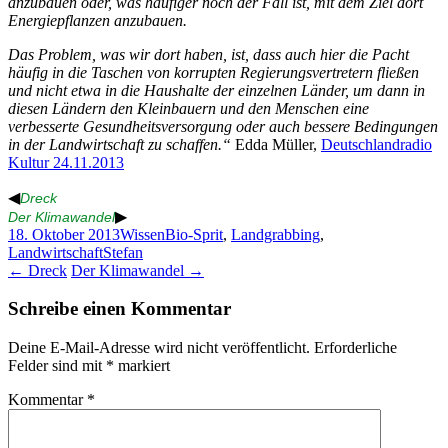
anzubauen oder, was häufiger noch der Fall ist, mit dem Ziel dort
Energiepflanzen anzubauen.
Das Problem, was wir dort haben, ist, dass auch hier die Pacht
häufig in die Taschen von korrupten Regierungsvertretern fließen
und nicht etwa in die Haushalte der einzelnen Länder, um dann in
diesen Ländern den Kleinbauern und den Menschen eine
verbesserte Gesundheitsversorgung oder auch bessere Bedingungen
in der Landwirtschaft zu schaffen.“
Edda Müller,
Deutschlandradio
Kultur 24.11.2013
◀
Dreck
▶
Der Klimawandel
18. Oktober 2013
Wissen
Bio-Sprit
,
Landgrabbing
,
Landwirtschaft
Stefan
Beitragsnavigation
←
Dreck
Der Klimawandel
→
Schreibe einen Kommentar
Deine E-Mail-Adresse wird nicht veröffentlicht.
Erforderliche
Felder sind mit
*
markiert
Kommentar
*