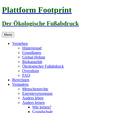
Zum
Plattform Footprint
Inhalt
springen
Der Ökologische Fußabdruck
Menü
Verstehen
Hintergrund
Grundlagen
Global-Hektar
Biokapazität
Ökologischer Fußabdruck
Overshoot
FAQ
Berechnen
Verändern
Menschenrechte
Energieversorgung
Anders leben
Anders lernen
Wie lernen?
Grundschule