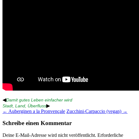
◀
Damit gutes Leben einfacher wird
▶
Stadt, Land, Überfluss
Beitragsnavigation
←
Auberginen a la Pronvençale
Zucchini-Carpaccio (vegan)
→
Schreibe einen Kommentar
Deine E-Mail-Adresse wird nicht veröffentlicht.
Erforderliche