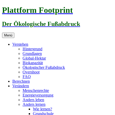
Zum
Plattform Footprint
Inhalt
springen
Der Ökologische Fußabdruck
Menü
Verstehen
Hintergrund
Grundlagen
Global-Hektar
Biokapazität
Ökologischer Fußabdruck
Overshoot
FAQ
Berechnen
Verändern
Menschenrechte
Energieversorgung
Anders leben
Anders lernen
Wie lernen?
Grundschule