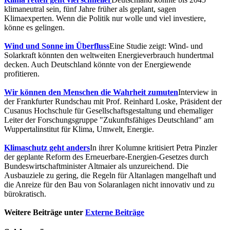
klimaneutral sein, fünf Jahre früher als geplant, sagen
Klimaexperten. Wenn die Politik nur wolle und viel investiere,
könne es gelingen.
Wind und Sonne im Überfluss
Eine Studie zeigt: Wind- und
Solarkraft könnten den weltweiten Energieverbrauch hundertmal
decken. Auch Deutschland könnte von der Energiewende
profitieren.
Wir können den Menschen die Wahrheit zumuten
Interview in
der Frankfurter Rundschau mit Prof. Reinhard Loske, Präsident der
Cusanus Hochschule für Gesellschaftsgestaltung und ehemaliger
Leiter der Forschungsgruppe "Zukunftsfähiges Deutschland" am
Wuppertalinstitut für Klima, Umwelt, Energie.
Klimaschutz geht anders
In ihrer Kolumne kritisiert Petra Pinzler
der geplante Reform des Erneuerbare-Energien-Gesetzes durch
Bundeswirtschaftminister Altmaier als unzureichend. Die
Ausbauziele zu gering, die Regeln für Altanlagen mangelhaft und
die Anreize für den Bau von Solaranlagen nicht innovativ und zu
bürokratisch.
Weitere Beiträge unter
Externe Beiträge