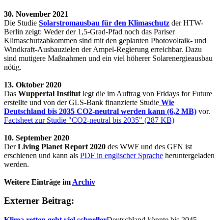
30. November 2021
Die Studie
Solarstromausbau für den Klimaschutz
der HTW-
Berlin zeigt: Weder der 1,5-Grad-Pfad noch das Pariser
Klimaschutzabkommen sind mit den geplanten Photovoltaik- und
Windkraft-Ausbauzielen der Ampel-Regierung erreichbar. Dazu
sind mutigere Maßnahmen und ein viel höherer Solarenergieausbau
nötig.
13. Oktober 2020
Das
Wuppertal Institut
legt die im Auftrag von Fridays for Future
erstellte und von der GLS-Bank finanzierte Studie
Wie
Deutschland bis 2035 CO2-neutral werden kann (6,2 MB)
vor.
Factsheet zur Studie "CO2-neutral bis 2035" (287 KB)
10. September 2020
Der
Living Planet Report 2020
des WWF und des GFN ist
erschienen und kann als
PDF in englischer Sprache
heruntergeladen
werden.
Weitere Einträge im
Archiv
Externer Beitrag:
Klima retten geht viel schneller
Deutschland könnte bis 2045