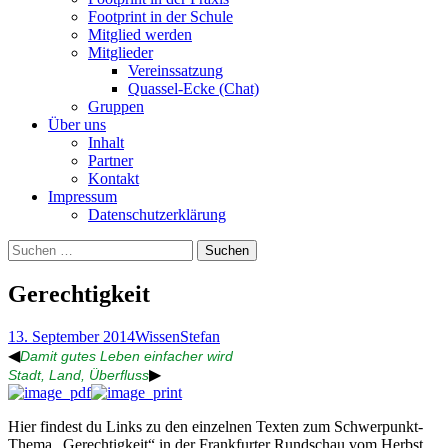
Footprint in der Schule
Mitglied werden
Mitglieder
Vereinssatzung
Quassel-Ecke (Chat)
Gruppen
Über uns
Inhalt
Partner
Kontakt
Impressum
Datenschutzerklärung
Suchen
nach:
Gerechtigkeit
13. September 2014
Wissen
Stefan
◀
Damit gutes Leben einfacher wird
▶
Stadt, Land, Überfluss
Hier findest du Links zu den einzelnen Texten zum Schwerpunkt-
Thema „Gerechtigkeit“ in der Frankfurter Rundschau vom Herbst