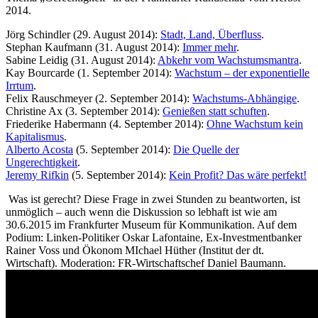
2014.
Jörg Schindler (29. August 2014):
Stadt, Land, Überfluss
.
Stephan Kaufmann (31. August 2014):
Immer mehr
.
Sabine Leidig (31. August 2014):
Abkehr vom Wachstumsmantra
.
Kay Bourcarde (1. September 2014):
Wachstum – der exponentielle
Irrtum
.
Felix Rauschmeyer (2. September 2014):
Wachstums-Abhängige
.
Christine Ax (3. September 2014):
Genießen statt schuften
.
Friederike Habermann (4. September 2014):
Ohne Wachstum kein
Kapitalismus
.
Alberto Acosta
(5. September 2014):
Die Quelle der
Ungerechtigkeit
.
Jeremy Rifkin
(5. September 2014):
Kein Profit? Das wäre perfekt!
Was ist gerecht? Diese Frage in zwei Stunden zu beantworten, ist
unmöglich – auch wenn die Diskussion so lebhaft ist wie am
30.6.2015 im Frankfurter Museum für Kommunikation. Auf dem
Podium: Linken-Politiker Oskar Lafontaine, Ex-Investmentbanker
Rainer Voss und Ökonom MIchael Hüther (Institut der dt.
Wirtschaft). Moderation: FR-Wirtschaftschef Daniel Baumann.