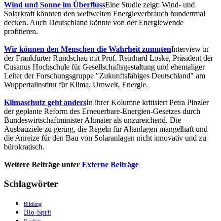
Wind und Sonne im Überfluss
Eine Studie zeigt: Wind- und
Solarkraft könnten den weltweiten Energieverbrauch hundertmal
decken. Auch Deutschland könnte von der Energiewende
profitieren.
Wir können den Menschen die Wahrheit zumuten
Interview in
der Frankfurter Rundschau mit Prof. Reinhard Loske, Präsident der
Cusanus Hochschule für Gesellschaftsgestaltung und ehemaliger
Leiter der Forschungsgruppe "Zukunftsfähiges Deutschland" am
Wuppertalinstitut für Klima, Umwelt, Energie.
Klimaschutz geht anders
In ihrer Kolumne kritisiert Petra Pinzler
der geplante Reform des Erneuerbare-Energien-Gesetzes durch
Bundeswirtschaftminister Altmaier als unzureichend. Die
Ausbauziele zu gering, die Regeln für Altanlagen mangelhaft und
die Anreize für den Bau von Solaranlagen nicht innovativ und zu
bürokratisch.
Weitere Beiträge unter
Externe Beiträge
Schlagwörter
Bildung
Bio-Sprit