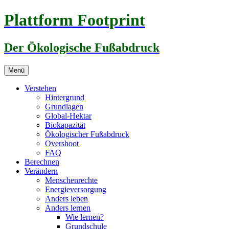
Zum
Plattform Footprint
Inhalt
springen
Der Ökologische Fußabdruck
Menü
Verstehen
Hintergrund
Grundlagen
Global-Hektar
Biokapazität
Ökologischer Fußabdruck
Overshoot
FAQ
Berechnen
Verändern
Menschenrechte
Energieversorgung
Anders leben
Anders lernen
Wie lernen?
Grundschule