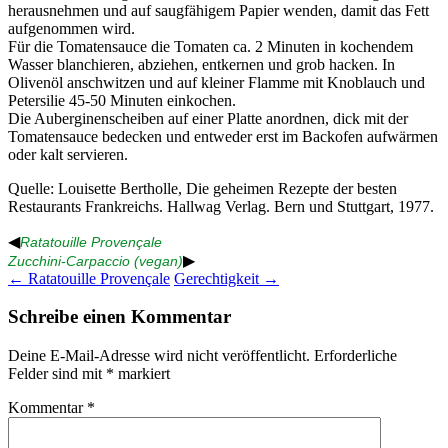
herausnehmen und auf saugfähigem Papier wenden, damit das Fett
aufgenommen wird.
Für die Tomatensauce die Tomaten ca. 2 Minuten in kochendem
Wasser blanchieren, abziehen, entkernen und grob hacken. In
Olivenöl anschwitzen und auf kleiner Flamme mit Knoblauch und
Petersilie 45-50 Minuten einkochen.
Die Auberginenscheiben auf einer Platte anordnen, dick mit der
Tomatensauce bedecken und entweder erst im Backofen aufwärmen
oder kalt servieren.
Quelle: Louisette Bertholle, Die geheimen Rezepte der besten
Restaurants Frankreichs. Hallwag Verlag. Bern und Stuttgart, 1977.
◀
Ratatouille Provençale
▶
Zucchini-Carpaccio (vegan)
Beitragsnavigation
←
Ratatouille Provençale
Gerechtigkeit
→
Schreibe einen Kommentar
Deine E-Mail-Adresse wird nicht veröffentlicht.
Erforderliche
Felder sind mit
*
markiert
Kommentar
*