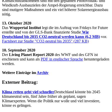
Klimaschutzabkommen sind mit den geplanten Photovoltaik- und
Windkraft-Ausbauzielen der Ampel-Regierung erreichbar. Dazu
sind mutigere Maßnahmen und ein viel höherer Solarenergieausbau
nötig.
13. Oktober 2020
Das
Wuppertal Institut
legt die im Auftrag von Fridays for Future
erstellte und von der GLS-Bank finanzierte Studie
Wie
Deutschland bis 2035 CO2-neutral werden kann (6,2 MB)
vor.
Factsheet zur Studie "CO2-neutral bis 2035" (287 KB)
10. September 2020
Der
Living Planet Report 2020
des WWF und des GFN ist
erschienen und kann als
PDF in englischer Sprache
heruntergeladen
werden.
Weitere Einträge im
Archiv
Externer Beitrag:
Klima retten geht viel schneller
Deutschland könnte bis 2045
klimaneutral sein, fünf Jahre früher als geplant, sagen
Klimaexperten. Wenn die Politik nur wolle und viel investiere,
könne es gelingen.