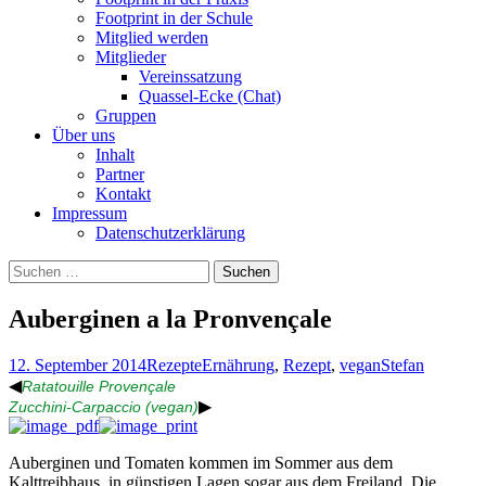
Footprint in der Schule
Mitglied werden
Mitglieder
Vereinssatzung
Quassel-Ecke (Chat)
Gruppen
Über uns
Inhalt
Partner
Kontakt
Impressum
Datenschutzerklärung
Suchen
nach:
Auberginen a la Pronvençale
12. September 2014
Rezepte
Ernährung
,
Rezept
,
vegan
Stefan
◀
Ratatouille Provençale
▶
Zucchini-Carpaccio (vegan)
Auberginen und Tomaten kommen im Sommer aus dem
Kalttreibhaus, in günstigen Lagen sogar aus dem Freiland. Die