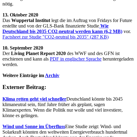
nötig.
13. Oktober 2020
Das
Wuppertal Institut
legt die im Auftrag von Fridays for Future
erstellte und von der GLS-Bank finanzierte Studie
Wie
Deutschland bis 2035 CO2-neutral werden kann (6,2 MB)
vor.
Factsheet zur Studie "CO2-neutral bis 2035" (287 KB)
10. September 2020
Der
Living Planet Report 2020
des WWF und des GFN ist
erschienen und kann als
PDF in englischer Sprache
heruntergeladen
werden.
Weitere Einträge im
Archiv
Externer Beitrag:
Klima retten geht viel schneller
Deutschland könnte bis 2045
klimaneutral sein, fünf Jahre früher als geplant, sagen
Klimaexperten. Wenn die Politik nur wolle und viel investiere,
könne es gelingen.
Wind und Sonne im Überfluss
Eine Studie zeigt: Wind- und
Solarkraft könnten den weltweiten Energieverbrauch hundertmal