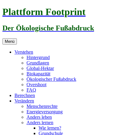
Zum
Plattform Footprint
Inhalt
springen
Der Ökologische Fußabdruck
Menü
Verstehen
Hintergrund
Grundlagen
Global-Hektar
Biokapazität
Ökologischer Fußabdruck
Overshoot
FAQ
Berechnen
Verändern
Menschenrechte
Energieversorgung
Anders leben
Anders lernen
Wie lernen?
Grundschule