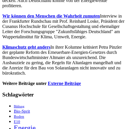
decken. Auch Deutschland könnte von der Energiewende
profitieren.
Wir können den Menschen die Wahrheit zumuten
Interview in
der Frankfurter Rundschau mit Prof. Reinhard Loske, Präsident der
Cusanus Hochschule für Gesellschaftsgestaltung und ehemaliger
Leiter der Forschungsgruppe "Zukunftsfähiges Deutschland" am
Wuppertalinstitut für Klima, Umwelt, Energie.
Klimaschutz geht anders
In ihrer Kolumne kritisiert Petra Pinzler
der geplante Reform des Erneuerbare-Energien-Gesetzes durch
Bundeswirtschaftminister Altmaier als unzureichend. Die
Ausbauziele zu gering, die Regeln für Altanlagen mangelhaft und
die Anreize für den Bau von Solaranlagen nicht innovativ und zu
bürokratisch.
Weitere Beiträge unter
Externe Beiträge
Schlagwörter
Bildung
Bio-Sprit
Boden
E10
Energie