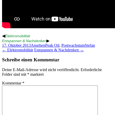
◀
Elektromobilität
▶
Entspannen & Nachdenken
17. Oktober 2013
Ansehen
Peak Oil
,
Postwachstum
Stefan
Beitragsnavigation
←
Elektromobilität
Entspannen & Nachdenken
→
Schreibe einen Kommentar
Deine E-Mail-Adresse wird nicht veröffentlicht.
Erforderliche
Felder sind mit
*
markiert
Kommentar
*