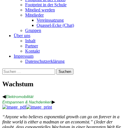
Footprint in der Schule
Mitglied werden
Mitglieder
Vereinssatzung
Quassel-Ecke (Chat)
Gruppen
Über uns
Inhalt
Partner
Kontakt
Impressum
Datenschutzerklärung
Suchen
nach:
Wachstum
◀
Elektromobilität
▶
Entspannen & Nachdenken
“Anyone who believes exponential growth can go on forever in a
finite world is either a madman or an economist.” (Jeder der
glaubt, dass exponentielles Wachstum in einer begrenzten Welt für