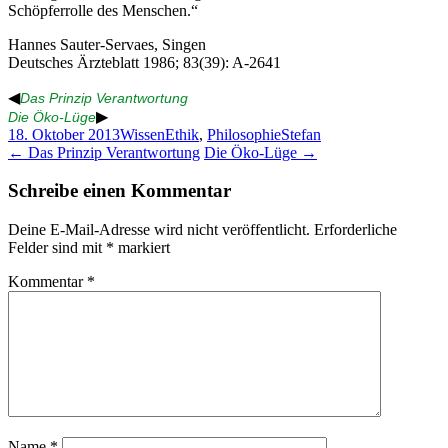
Schöpferrolle des Menschen.“
Hannes Sauter-Servaes, Singen
Deutsches Ärzteblatt 1986; 83(39): A-2641
◀
Das Prinzip Verantwortung
▶
Die Öko-Lüge
18. Oktober 2013
Wissen
Ethik
,
Philosophie
Stefan
Beitragsnavigation
←
Das Prinzip Verantwortung
Die Öko-Lüge
→
Schreibe einen Kommentar
Deine E-Mail-Adresse wird nicht veröffentlicht.
Erforderliche
Felder sind mit
*
markiert
Kommentar
*
Name
*