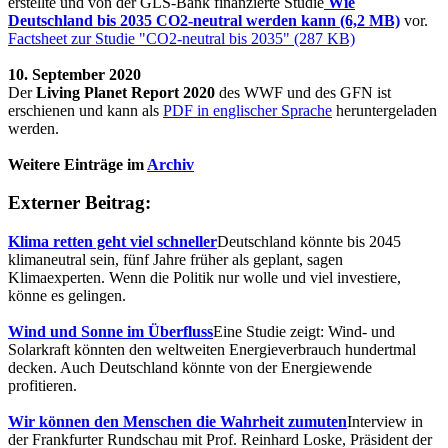
erstellte und von der GLS-Bank finanzierte Studie
Wie
Deutschland bis 2035 CO2-neutral werden kann (6,2 MB)
vor.
Factsheet zur Studie "CO2-neutral bis 2035" (287 KB)
10. September 2020
Der
Living Planet Report 2020
des WWF und des GFN ist
erschienen und kann als
PDF in englischer Sprache
heruntergeladen
werden.
Weitere Einträge im
Archiv
Externer Beitrag:
Klima retten geht viel schneller
Deutschland könnte bis 2045
klimaneutral sein, fünf Jahre früher als geplant, sagen
Klimaexperten. Wenn die Politik nur wolle und viel investiere,
könne es gelingen.
Wind und Sonne im Überfluss
Eine Studie zeigt: Wind- und
Solarkraft könnten den weltweiten Energieverbrauch hundertmal
decken. Auch Deutschland könnte von der Energiewende
profitieren.
Wir können den Menschen die Wahrheit zumuten
Interview in
der Frankfurter Rundschau mit Prof. Reinhard Loske, Präsident der