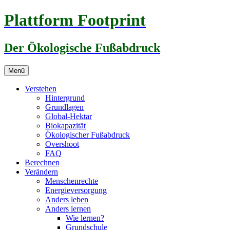
Zum
Plattform Footprint
Inhalt
springen
Der Ökologische Fußabdruck
Menü
Verstehen
Hintergrund
Grundlagen
Global-Hektar
Biokapazität
Ökologischer Fußabdruck
Overshoot
FAQ
Berechnen
Verändern
Menschenrechte
Energieversorgung
Anders leben
Anders lernen
Wie lernen?
Grundschule