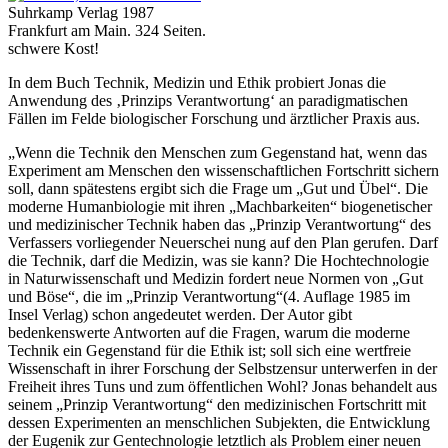
Suhrkamp Verlag 1987
Frankfurt am Main. 324 Seiten.
schwere Kost!
In dem Buch Technik, Medizin und Ethik probiert Jonas die
Anwendung des ‚Prinzips Verantwortung‘ an paradigmatischen
Fällen im Felde biologischer Forschung und ärztlicher Praxis aus.
„Wenn die Technik den Menschen zum Gegenstand hat, wenn das
Experiment am Menschen den wissenschaftlichen Fortschritt sichern
soll, dann spätestens ergibt sich die Frage um „Gut und Übel“. Die
moderne Humanbiologie mit ihren „Machbarkeiten“ biogenetischer
und medizinischer Technik haben das „Prinzip Verantwortung“ des
Verfassers vorliegender Neuerschei nung auf den Plan gerufen. Darf
die Technik, darf die Medizin, was sie kann? Die Hochtechnologie
in Naturwissenschaft und Medizin fordert neue Normen von „Gut
und Böse“, die im „Prinzip Verantwortung“(4. Auflage 1985 im
Insel Verlag) schon angedeutet werden. Der Autor gibt
bedenkenswerte Antworten auf die Fragen, warum die moderne
Technik ein Gegenstand für die Ethik ist; soll sich eine wertfreie
Wissenschaft in ihrer Forschung der Selbstzensur unterwerfen in der
Freiheit ihres Tuns und zum öffentlichen Wohl? Jonas behandelt aus
seinem „Prinzip Verantwortung“ den medizinischen Fortschritt mit
dessen Experimenten an menschlichen Subjekten, die Entwicklung
der Eugenik zur Gentechnologie letztlich als Problem einer neuen