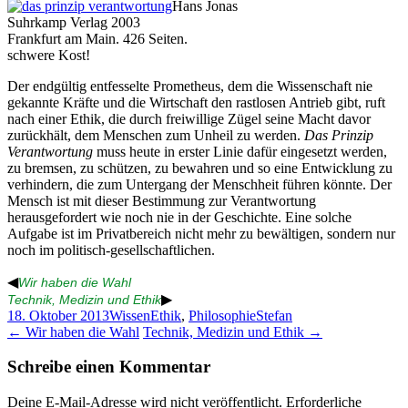
Hans Jonas
Suhrkamp Verlag 2003
Frankfurt am Main. 426 Seiten.
schwere Kost!
Der endgültig entfesselte Prometheus, dem die Wissenschaft nie
gekannte Kräfte und die Wirtschaft den rastlosen Antrieb gibt, ruft
nach einer Ethik, die durch freiwillige Zügel seine Macht davor
zurückhält, dem Menschen zum Unheil zu werden.
Das Prinzip
Verantwortung
muss heute in erster Linie dafür eingesetzt werden,
zu bremsen, zu schützen, zu bewahren und so eine Entwicklung zu
verhindern, die zum Untergang der Menschheit führen könnte. Der
Mensch ist mit dieser Bestimmung zur Verantwortung
herausgefordert wie noch nie in der Geschichte. Eine solche
Aufgabe ist im Privatbereich nicht mehr zu bewältigen, sondern nur
noch im politisch-gesellschaftlichen.
◀
Wir haben die Wahl
▶
Technik, Medizin und Ethik
18. Oktober 2013
Wissen
Ethik
,
Philosophie
Stefan
Beitragsnavigation
←
Wir haben die Wahl
Technik, Medizin und Ethik
→
Schreibe einen Kommentar
Deine E-Mail-Adresse wird nicht veröffentlicht.
Erforderliche