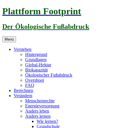
Zum
Plattform Footprint
Inhalt
springen
Der Ökologische Fußabdruck
Menü
Verstehen
Hintergrund
Grundlagen
Global-Hektar
Biokapazität
Ökologischer Fußabdruck
Overshoot
FAQ
Berechnen
Verändern
Menschenrechte
Energieversorgung
Anders leben
Anders lernen
Wie lernen?
Grundschule