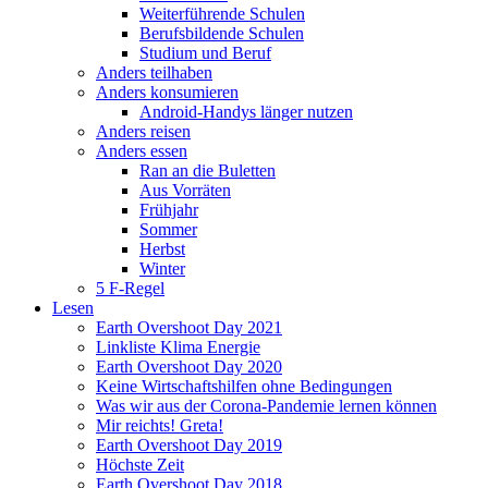
Weiterführende Schulen
Berufsbildende Schulen
Studium und Beruf
Anders teilhaben
Anders konsumieren
Android-Handys länger nutzen
Anders reisen
Anders essen
Ran an die Buletten
Aus Vorräten
Frühjahr
Sommer
Herbst
Winter
5 F-Regel
Lesen
Earth Overshoot Day 2021
Linkliste Klima Energie
Earth Overshoot Day 2020
Keine Wirtschaftshilfen ohne Bedingungen
Was wir aus der Corona-Pandemie lernen können
Mir reichts! Greta!
Earth Overshoot Day 2019
Höchste Zeit
Earth Overshoot Day 2018