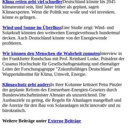
Klima retten geht viel schneller
Deutschland könnte bis 2045
klimaneutral sein, fünf Jahre früher als geplant, sagen
Klimaexperten. Wenn die Politik nur wolle und viel investiere,
könne es gelingen.
Wind und Sonne im Überfluss
Eine Studie zeigt: Wind- und
Solarkraft könnten den weltweiten Energieverbrauch hundertmal
decken. Auch Deutschland könnte von der Energiewende
profitieren.
Wir können den Menschen die Wahrheit zumuten
Interview in
der Frankfurter Rundschau mit Prof. Reinhard Loske, Präsident der
Cusanus Hochschule für Gesellschaftsgestaltung und ehemaliger
Leiter der Forschungsgruppe "Zukunftsfähiges Deutschland" am
Wuppertalinstitut für Klima, Umwelt, Energie.
Klimaschutz geht anders
In ihrer Kolumne kritisiert Petra Pinzler
der geplante Reform des Erneuerbare-Energien-Gesetzes durch
Bundeswirtschaftminister Altmaier als unzureichend. Die
Ausbauziele zu gering, die Regeln für Altanlagen mangelhaft und
die Anreize für den Bau von Solaranlagen nicht innovativ und zu
bürokratisch.
Weitere Beiträge unter
Externe Beiträge