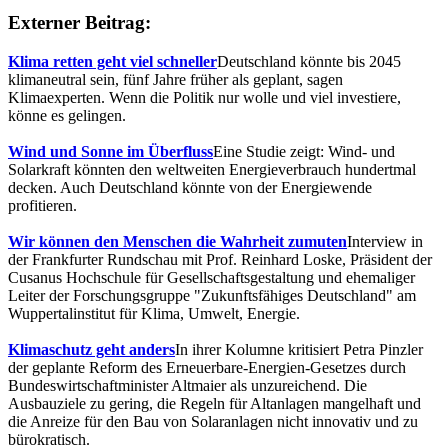
Externer Beitrag:
Klima retten geht viel schneller
Deutschland könnte bis 2045
klimaneutral sein, fünf Jahre früher als geplant, sagen
Klimaexperten. Wenn die Politik nur wolle und viel investiere,
könne es gelingen.
Wind und Sonne im Überfluss
Eine Studie zeigt: Wind- und
Solarkraft könnten den weltweiten Energieverbrauch hundertmal
decken. Auch Deutschland könnte von der Energiewende
profitieren.
Wir können den Menschen die Wahrheit zumuten
Interview in
der Frankfurter Rundschau mit Prof. Reinhard Loske, Präsident der
Cusanus Hochschule für Gesellschaftsgestaltung und ehemaliger
Leiter der Forschungsgruppe "Zukunftsfähiges Deutschland" am
Wuppertalinstitut für Klima, Umwelt, Energie.
Klimaschutz geht anders
In ihrer Kolumne kritisiert Petra Pinzler
der geplante Reform des Erneuerbare-Energien-Gesetzes durch
Bundeswirtschaftminister Altmaier als unzureichend. Die
Ausbauziele zu gering, die Regeln für Altanlagen mangelhaft und
die Anreize für den Bau von Solaranlagen nicht innovativ und zu
bürokratisch.