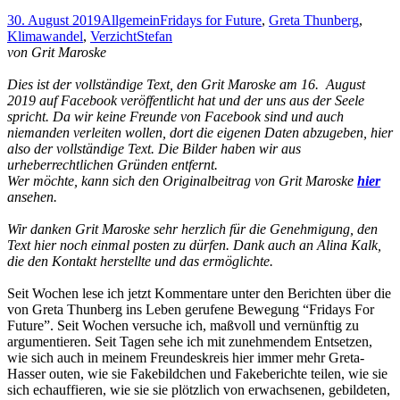
30. August 2019
Allgemein
Fridays for Future
,
Greta Thunberg
,
Klimawandel
,
Verzicht
Stefan
von Grit Maroske
Dies ist der vollständige Text, den Grit Maroske am 16. August
2019 auf Facebook veröffentlicht hat und der uns aus der Seele
spricht. Da wir keine Freunde von Facebook sind und auch
niemanden verleiten wollen, dort die eigenen Daten abzugeben, hier
also der vollständige Text. Die Bilder haben wir aus
urheberrechtlichen Gründen entfernt.
Wer möchte, kann sich den Originalbeitrag von Grit Maroske
hier
ansehen.
Wir danken Grit Maroske sehr herzlich für die Genehmigung, den
Text hier noch einmal posten zu dürfen. Dank auch an Alina Kalk,
die den Kontakt herstellte und das ermöglichte.
Seit Wochen lese ich jetzt Kommentare unter den Berichten über die
von Greta Thunberg ins Leben gerufene Bewegung “Fridays For
Future”. Seit Wochen versuche ich, maßvoll und vernünftig zu
argumentieren. Seit Tagen sehe ich mit zunehmendem Entsetzen,
wie sich auch in meinem Freundeskreis hier immer mehr Greta-
Hasser outen, wie sie Fakebildchen und Fakeberichte teilen, wie sie
sich echauffieren, wie sie sie plötzlich von erwachsenen, gebildeten,