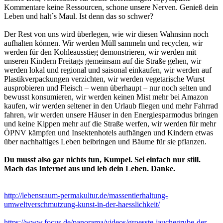
Kommentare keine Ressourcen, schone unsere Nerven. Genieß dein
Leben und halt´s Maul. Ist denn das so schwer?
Der Rest von uns wird überlegen, wie wir diesen Wahnsinn noch
aufhalten können. Wir werden Müll sammeln und recyclen, wir
werden für den Kohleausstieg demonstrieren, wir werden mit
unseren Kindern Freitags gemeinsam auf die Straße gehen, wir
werden lokal und regional und saisonal einkaufen, wir werden auf
Plastikverpackungen verzichten, wir werden vegetarische Wurst
ausprobieren und Fleisch – wenn überhaupt – nur noch selten und
bewusst konsumieren, wir werden keinen Mist mehr bei Amazon
kaufen, wir werden seltener in den Urlaub fliegen und mehr Fahrrad
fahren, wir werden unsere Häuser in den Energiesparmodus bringen
und keine Kippen mehr auf die Straße werfen, wir werden für mehr
ÖPNV kämpfen und Insektenhotels aufhängen und Kindern etwas
über nachhaltiges Leben beibringen und Bäume für sie pflanzen.
Du musst also gar nichts tun, Kumpel. Sei einfach nur still.
Mach das Internet aus und leb dein Leben. Danke.
http://lebensraum-permakultur.de/massentierhaltung-
umweltverschmutzung-kunst-in-der-haesslichkeit/
https://www.focus.de/panorama/videos/groesste-jauchegrube-der-