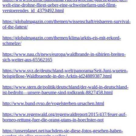
welt-eine-drohne-fliegt-ueber-eine-schweinefarm-und-filmt-
verstoerendes_id_4379492.html
https://globalmagazin.com/themen/wissenschaft/eisbaeren-survival-
of-the-fattest/
https://globalmagazin.com/themen/klima/arktis-eis-mit-rekord-
schmelze/
https://www.nau.ch/news/europa/waldbrande-in-sibirien-breiten-
sich-weiter-aus-65562165
https://www.svz.de/deutschland-welt/panorama/Seit-Juni-wueten-
beispiellose-Waldbraende-in-der-Arktis-id24889387.html
https://www.stern.de/politik/deutschland/der-wald-in-deutschland-
ist-bedroht—unsere-baeume-sind-todkrank-8827458.html
http://www.bund-rvso.de/vogelsterben-ursachen.html
https://www.regenwald.org/regenwaldreport/2015/437/feuer-auf-
borneo-rettung-fuer-die-orang-utans-in-hoechster-not
https://unserplanet.net/nachdem-sie-diese-fotos-gesehen-haben-