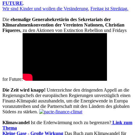
FUTURE
.
Wir sind Kinder und wollen die Veränderung.
Freitag ist Streiktag.
Die
ehemalige Generalsekretärin des Sekretariats der
Klimarahmenkonvention der Vereinten Nationen, Christian
Fiqueres
, zu den Aktionen von Extinction Rebellion und Fridays
for Future:
Die Zeit wird knapp!
Unterzeichne den dringenden Appell an die
Regierungschefs der europäischen Regierungen unverzüglich einen
Finanz-Klimapakt auszuhandeln, um die Energiewende in Europa
voranzutreiben und die Partnerschaft mit den Ländern des globalen
Südens zu stärken.
Klimawandel
Ist die Erderwärmung noch zu begrenzen?
Link zum
Thema
Kleine Gase - Große Wirkung
Das Buch zum Klimawandel für