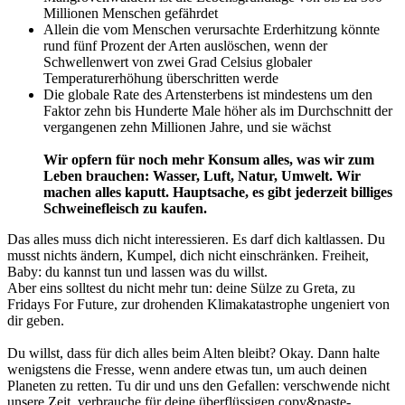
Millionen Menschen gefährdet
Allein die vom Menschen verursachte Erderhitzung könnte
rund fünf Prozent der Arten auslöschen, wenn der
Schwellenwert von zwei Grad Celsius globaler
Temperaturerhöhung überschritten werde
Die globale Rate des Artensterbens ist mindestens um den
Faktor zehn bis Hunderte Male höher als im Durchschnitt der
vergangenen zehn Millionen Jahre, und sie wächst
Wir opfern für noch mehr Konsum alles, was wir zum
Leben brauchen: Wasser, Luft, Natur, Umwelt. Wir
machen alles kaputt. Hauptsache, es gibt jederzeit billiges
Schweinefleisch zu kaufen.
Das alles muss dich nicht interessieren. Es darf dich kaltlassen. Du
musst nichts ändern, Kumpel, dich nicht einschränken. Freiheit,
Baby: du kannst tun und lassen was du willst.
Aber eins solltest du nicht mehr tun: deine Sülze zu Greta, zu
Fridays For Future, zur drohenden Klimakatastrophe ungeniert von
dir geben.
Du willst, dass für dich alles beim Alten bleibt? Okay. Dann halte
wenigstens die Fresse, wenn andere etwas tun, um auch
deinen
Planeten zu retten. Tu dir und uns den Gefallen: verschwende nicht
unsere Zeit, verbrauche für deine überflüssigen copy&paste-