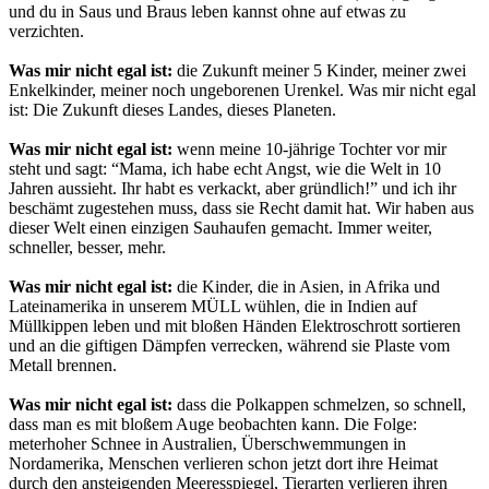
und du in Saus und Braus leben kannst ohne auf etwas zu
verzichten.
Was mir nicht egal ist:
die Zukunft meiner 5 Kinder, meiner zwei
Enkelkinder, meiner noch ungeborenen Urenkel. Was mir nicht egal
ist: Die Zukunft dieses Landes, dieses Planeten.
Was mir nicht egal ist:
wenn meine 10-jährige Tochter vor mir
steht und sagt: “Mama, ich habe echt Angst, wie die Welt in 10
Jahren aussieht. Ihr habt es verkackt, aber gründlich!” und ich ihr
beschämt zugestehen muss, dass sie Recht damit hat. Wir haben aus
dieser Welt einen einzigen Sauhaufen gemacht. Immer weiter,
schneller, besser, mehr.
Was mir nicht egal ist:
die Kinder, die in Asien, in Afrika und
Lateinamerika in unserem MÜLL wühlen, die in Indien auf
Müllkippen leben und mit bloßen Händen Elektroschrott sortieren
und an die giftigen Dämpfen verrecken, während sie Plaste vom
Metall brennen.
Was mir nicht egal ist:
dass die Polkappen schmelzen, so schnell,
dass man es mit bloßem Auge beobachten kann. Die Folge:
meterhoher Schnee in Australien, Überschwemmungen in
Nordamerika, Menschen verlieren schon jetzt dort ihre Heimat
durch den ansteigenden Meeresspiegel, Tierarten verlieren ihren