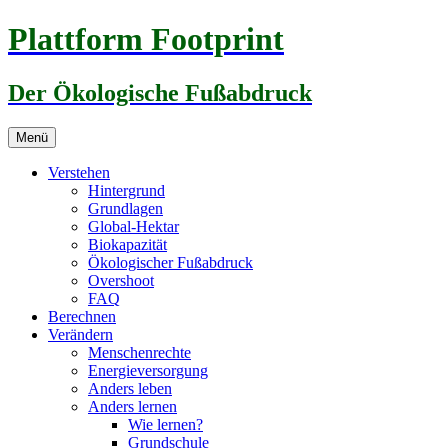
Zum
Plattform Footprint
Inhalt
springen
Der Ökologische Fußabdruck
Menü
Verstehen
Hintergrund
Grundlagen
Global-Hektar
Biokapazität
Ökologischer Fußabdruck
Overshoot
FAQ
Berechnen
Verändern
Menschenrechte
Energieversorgung
Anders leben
Anders lernen
Wie lernen?
Grundschule