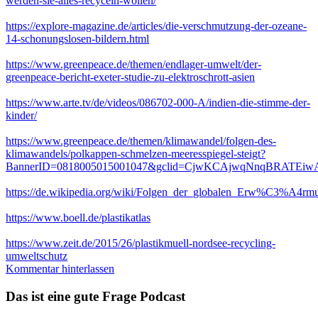
werden-sie-alles-recyceln-wollen/
https://explore-magazine.de/articles/die-verschmutzung-der-ozeane-
14-schonungslosen-bildern.html
https://www.greenpeace.de/themen/endlager-umwelt/der-
greenpeace-bericht-exeter-studie-zu-elektroschrott-asien
https://www.arte.tv/de/videos/086702-000-A/indien-die-stimme-der-
kinder/
https://www.greenpeace.de/themen/klimawandel/folgen-des-
klimawandels/polkappen-schmelzen-meeresspiegel-steigt?
BannerID=0818005015001047&gclid=CjwKCAjwqNnqBRATE
https://de.wikipedia.org/wiki/Folgen_der_globalen_Erw%C3%A4rm
https://www.boell.de/plastikatlas
https://www.zeit.de/2015/26/plastikmuell-nordsee-recycling-
umweltschutz
Kommentar hinterlassen
Das ist eine gute Frage Podcast