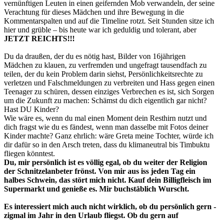
vernünftigen Leuten in einen geifernden Mob verwandeln, der seine
Verachtung für dieses Mädchen und ihre Bewegung in die
Kommentarspalten und auf die Timeline rotzt. Seit Stunden sitze ich
hier und grüble – bis heute war ich geduldig und tolerant, aber
JETZT REICHTS!!!
Du da draußen, der du es nötig hast, Bilder von 16jährigen
Mädchen zu klauen, zu verfremden und ungefragt tausendfach zu
teilen, der du kein Problem darin siehst, Persönlichkeitsrechte zu
verletzen und Falschmeldungen zu verbreiten und Hass gegen einen
Teenager zu schüren, dessen einziges Verbrechen es ist, sich Sorgen
um die Zukunft zu machen: Schämst du dich eigentlich gar nicht?
Hast DU Kinder?
Wie wäre es, wenn du mal einen Moment dein Resthirn nutzt und
dich fragst wie du es fändest, wenn man dasselbe mit Fotos deiner
Kinder machte? Ganz ehrlich: wäre Greta meine Tochter, würde ich
dir dafür so in den Arsch treten, dass du klimaneutral bis Timbuktu
fliegen könntest.
Du, mir persönlich ist es völlig egal, ob du weiter der Religion
der Schnitzelanbeter frönst. Von mir aus iss jeden Tag ein
halbes Schwein, das stört mich nicht. Kauf dein Billigfleisch im
Supermarkt und genieße es. Mir buchstäblich Wurscht.
Es interessiert mich auch nicht wirklich, ob du persönlich gern -
zigmal im Jahr in den Urlaub fliegst. Ob du gern auf