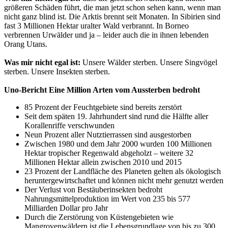
größeren Schäden führt, die man jetzt schon sehen kann, wenn man
nicht ganz blind ist. Die Arktis brennt seit Monaten. In Sibirien sind
fast 3 Millionen Hektar uralter Wald verbrannt. In Borneo
verbrennen Urwälder und ja – leider auch die in ihnen lebenden
Orang Utans.
Was mir nicht egal ist:
Unsere Wälder sterben. Unsere Singvögel
sterben. Unsere Insekten sterben.
Uno-Bericht Eine Million Arten vom Aussterben bedroht
85 Prozent der Feuchtgebiete sind bereits zerstört
Seit dem späten 19. Jahrhundert sind rund die Hälfte aller
Korallenriffe verschwunden
Neun Prozent aller Nutztierrassen sind ausgestorben
Zwischen 1980 und dem Jahr 2000 wurden 100 Millionen
Hektar tropischer Regenwald abgeholzt – weitere 32
Millionen Hektar allein zwischen 2010 und 2015
23 Prozent der Landfläche des Planeten gelten als ökologisch
heruntergewirtschaftet und können nicht mehr genutzt werden
Der Verlust von Bestäuberinsekten bedroht
Nahrungsmittelproduktion im Wert von 235 bis 577
Milliarden Dollar pro Jahr
Durch die Zerstörung von Küstengebieten wie
Mangrovenwäldern ist die Lebensgrundlage von bis zu 300