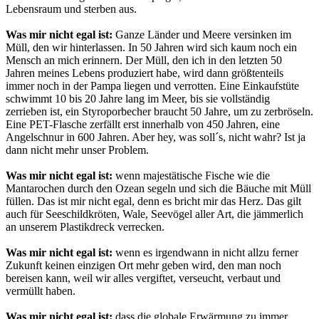
Lebensraum und sterben aus.
Was mir nicht egal ist:
Ganze Länder und Meere versinken im
Müll, den wir hinterlassen. In 50 Jahren wird sich kaum noch ein
Mensch an mich erinnern. Der Müll, den ich in den letzten 50
Jahren meines Lebens produziert habe, wird dann größtenteils
immer noch in der Pampa liegen und verrotten. Eine Einkaufstüte
schwimmt 10 bis 20 Jahre lang im Meer, bis sie vollständig
zerrieben ist, ein Styroporbecher braucht 50 Jahre, um zu zerbröseln.
Eine PET-Flasche zerfällt erst innerhalb von 450 Jahren, eine
Angelschnur in 600 Jahren. Aber hey, was soll´s, nicht wahr? Ist ja
dann nicht mehr unser Problem.
Was mir nicht egal ist:
wenn majestätische Fische wie die
Mantarochen durch den Ozean segeln und sich die Bäuche mit Müll
füllen. Das ist mir nicht egal, denn es bricht mir das Herz. Das gilt
auch für Seeschildkröten, Wale, Seevögel aller Art, die jämmerlich
an unserem Plastikdreck verrecken.
Was mir nicht egal ist:
wenn es irgendwann in nicht allzu ferner
Zukunft keinen einzigen Ort mehr geben wird, den man noch
bereisen kann, weil wir alles vergiftet, verseucht, verbaut und
vermüllt haben.
Was mir nicht egal ist:
dass die globale Erwärmung zu immer