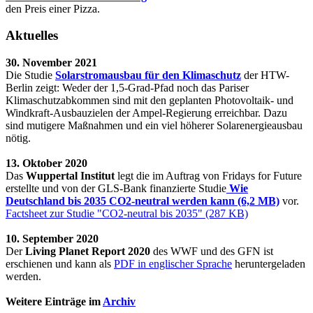
den Preis einer Pizza.
Aktuelles
30. November 2021
Die Studie
Solarstromausbau für den Klimaschutz
der HTW-
Berlin zeigt: Weder der 1,5-Grad-Pfad noch das Pariser
Klimaschutzabkommen sind mit den geplanten Photovoltaik- und
Windkraft-Ausbauzielen der Ampel-Regierung erreichbar. Dazu
sind mutigere Maßnahmen und ein viel höherer Solarenergieausbau
nötig.
13. Oktober 2020
Das
Wuppertal Institut
legt die im Auftrag von Fridays for Future
erstellte und von der GLS-Bank finanzierte Studie
Wie
Deutschland bis 2035 CO2-neutral werden kann (6,2 MB)
vor.
Factsheet zur Studie "CO2-neutral bis 2035" (287 KB)
10. September 2020
Der
Living Planet Report 2020
des WWF und des GFN ist
erschienen und kann als
PDF in englischer Sprache
heruntergeladen
werden.
Weitere Einträge im
Archiv