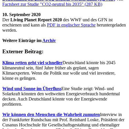
Factsheet zur Studie "CO2-neutral bis 2035" (287 KB)
10. September 2020
Der
Living Planet Report 2020
des WWF und des GFN ist
erschienen und kann als
PDF in englischer Sprache
heruntergeladen
werden.
Weitere Einträge im
Archiv
Externer Beitrag:
Klima retten geht viel schneller
Deutschland könnte bis 2045
klimaneutral sein, fünf Jahre früher als geplant, sagen
Klimaexperten. Wenn die Politik nur wolle und viel investiere,
könne es gelingen.
Wind und Sonne im Überfluss
Eine Studie zeigt: Wind- und
Solarkraft könnten den weltweiten Energieverbrauch hundertmal
decken. Auch Deutschland könnte von der Energiewende
profitieren.
Wir können den Menschen die Wahrheit zumuten
Interview in
der Frankfurter Rundschau mit Prof. Reinhard Loske, Präsident der
Cusanus Hochschule für Gesellschaftsgestaltung und ehemaliger