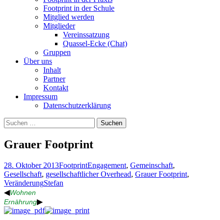
Footprint in der Schule
Mitglied werden
Mitglieder
Vereinssatzung
Quassel-Ecke (Chat)
Gruppen
Über uns
Inhalt
Partner
Kontakt
Impressum
Datenschutzerklärung
Suchen
nach:
Grauer Footprint
28. Oktober 2013
Footprint
Engagement
,
Gemeinschaft
,
Gesellschaft
,
gesellschaftlicher Overhead
,
Grauer Footprint
,
Veränderung
Stefan
◀
Wohnen
▶
Ernährung