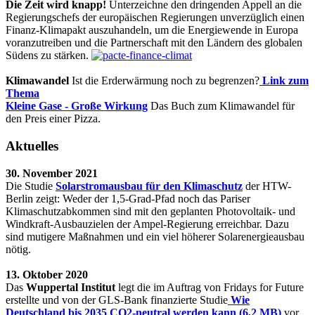
Die Zeit wird knapp!
Unterzeichne den dringenden Appell an die
Regierungschefs der europäischen Regierungen unverzüglich einen
Finanz-Klimapakt auszuhandeln, um die Energiewende in Europa
voranzutreiben und die Partnerschaft mit den Ländern des globalen
Südens zu stärken.
Klimawandel
Ist die Erderwärmung noch zu begrenzen?
Link zum
Thema
Kleine Gase - Große Wirkung
Das Buch zum Klimawandel für
den Preis einer Pizza.
Aktuelles
30. November 2021
Die Studie
Solarstromausbau für den Klimaschutz
der HTW-
Berlin zeigt: Weder der 1,5-Grad-Pfad noch das Pariser
Klimaschutzabkommen sind mit den geplanten Photovoltaik- und
Windkraft-Ausbauzielen der Ampel-Regierung erreichbar. Dazu
sind mutigere Maßnahmen und ein viel höherer Solarenergieausbau
nötig.
13. Oktober 2020
Das
Wuppertal Institut
legt die im Auftrag von Fridays for Future
erstellte und von der GLS-Bank finanzierte Studie
Wie
Deutschland bis 2035 CO2-neutral werden kann (6,2 MB)
vor.