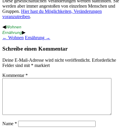
Diese gesellschaftlichen Veränderungen werden stattfinden. Sie
werden aber immer angestoßen von einzelnen Menschen und
Gruppen.
Hier hast du Möglichkeiten, Veränderungen
voranzutreiben
.
◀
Wohnen
▶
Ernährung
Beitragsnavigation
←
Wohnen
Ernährung
→
Schreibe einen Kommentar
Deine E-Mail-Adresse wird nicht veröffentlicht.
Erforderliche
Felder sind mit
*
markiert
Kommentar
*
Name
*