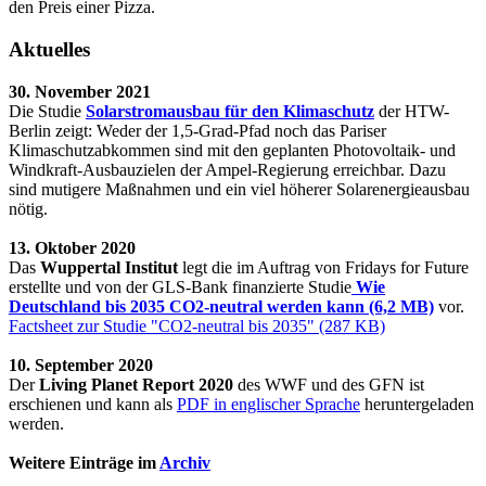
den Preis einer Pizza.
Aktuelles
30. November 2021
Die Studie
Solarstromausbau für den Klimaschutz
der HTW-
Berlin zeigt: Weder der 1,5-Grad-Pfad noch das Pariser
Klimaschutzabkommen sind mit den geplanten Photovoltaik- und
Windkraft-Ausbauzielen der Ampel-Regierung erreichbar. Dazu
sind mutigere Maßnahmen und ein viel höherer Solarenergieausbau
nötig.
13. Oktober 2020
Das
Wuppertal Institut
legt die im Auftrag von Fridays for Future
erstellte und von der GLS-Bank finanzierte Studie
Wie
Deutschland bis 2035 CO2-neutral werden kann (6,2 MB)
vor.
Factsheet zur Studie "CO2-neutral bis 2035" (287 KB)
10. September 2020
Der
Living Planet Report 2020
des WWF und des GFN ist
erschienen und kann als
PDF in englischer Sprache
heruntergeladen
werden.
Weitere Einträge im
Archiv