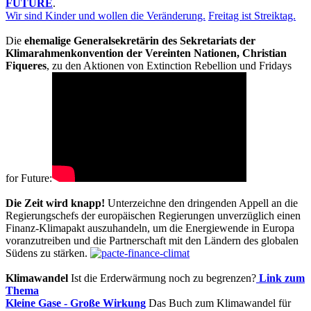
FUTURE
.
Wir sind Kinder und wollen die Veränderung.
Freitag ist Streiktag.
Die
ehemalige Generalsekretärin des Sekretariats der
Klimarahmenkonvention der Vereinten Nationen, Christian
Fiqueres
, zu den Aktionen von Extinction Rebellion und Fridays
for Future:
Die Zeit wird knapp!
Unterzeichne den dringenden Appell an die
Regierungschefs der europäischen Regierungen unverzüglich einen
Finanz-Klimapakt auszuhandeln, um die Energiewende in Europa
voranzutreiben und die Partnerschaft mit den Ländern des globalen
Südens zu stärken.
Klimawandel
Ist die Erderwärmung noch zu begrenzen?
Link zum
Thema
Kleine Gase - Große Wirkung
Das Buch zum Klimawandel für