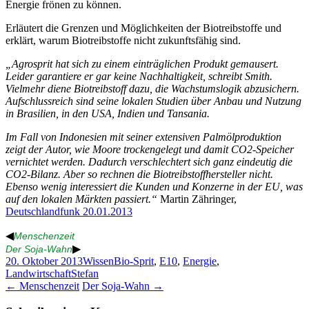
Energie frönen zu können.
Erläutert die Grenzen und Möglichkeiten der Biotreibstoffe und
erklärt, warum Biotreibstoffe nicht zukunftsfähig sind.
„Agrosprit hat sich zu einem einträglichen Produkt gemausert.
Leider garantiere er gar keine Nachhaltigkeit, schreibt Smith.
Vielmehr diene Biotreibstoff dazu, die Wachstumslogik abzusichern.
Aufschlussreich sind seine lokalen Studien über Anbau und Nutzung
in Brasilien, in den USA, Indien und Tansania.
Im Fall von Indonesien mit seiner extensiven Palmölproduktion
zeigt der Autor, wie Moore trockengelegt und damit CO2-Speicher
vernichtet werden. Dadurch verschlechtert sich ganz eindeutig die
CO2-Bilanz. Aber so rechnen die Biotreibstoffhersteller nicht.
Ebenso wenig interessiert die Kunden und Konzerne in der EU, was
auf den lokalen Märkten passiert.“
Martin Zähringer,
Deutschlandfunk 20.01.2013
◀
Menschenzeit
▶
Der Soja-Wahn
20. Oktober 2013
Wissen
Bio-Sprit
,
E10
,
Energie
,
Landwirtschaft
Stefan
Beitragsnavigation
←
Menschenzeit
Der Soja-Wahn
→