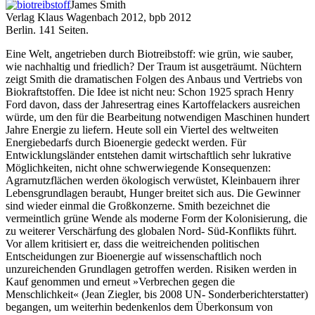
James Smith
Verlag Klaus Wagenbach 2012, bpb 2012
Berlin. 141 Seiten.
Eine Welt, angetrieben durch Biotreibstoff: wie grün, wie sauber,
wie nachhaltig und friedlich? Der Traum ist ausgeträumt. Nüchtern
zeigt Smith die dramatischen Folgen des Anbaus und Vertriebs von
Biokraftstoffen. Die Idee ist nicht neu: Schon 1925 sprach Henry
Ford davon, dass der Jahresertrag eines Kartoffelackers ausreichen
würde, um den für die Bearbeitung notwendigen Maschinen hundert
Jahre Energie zu liefern. Heute soll ein Viertel des weltweiten
Energiebedarfs durch Bioenergie gedeckt werden. Für
Entwicklungsländer entstehen damit wirtschaftlich sehr lukrative
Möglichkeiten, nicht ohne schwerwiegende Konsequenzen:
Agrarnutzflächen werden ökologisch verwüstet, Kleinbauern ihrer
Lebensgrundlagen beraubt, Hunger breitet sich aus. Die Gewinner
sind wieder einmal die Großkonzerne. Smith bezeichnet die
vermeintlich grüne Wende als moderne Form der Kolonisierung, die
zu weiterer Verschärfung des globalen Nord- Süd-Konflikts führt.
Vor allem kritisiert er, dass die weitreichenden politischen
Entscheidungen zur Bioenergie auf wissenschaftlich noch
unzureichenden Grundlagen getroffen werden. Risiken werden in
Kauf genommen und erneut »Verbrechen gegen die
Menschlichkeit« (Jean Ziegler, bis 2008 UN- Sonderberichterstatter)
begangen, um weiterhin bedenkenlos dem Überkonsum von