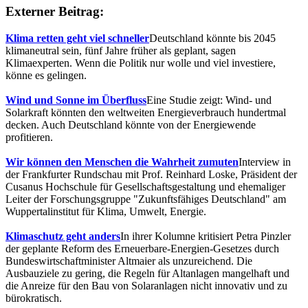
Externer Beitrag:
Klima retten geht viel schneller
Deutschland könnte bis 2045
klimaneutral sein, fünf Jahre früher als geplant, sagen
Klimaexperten. Wenn die Politik nur wolle und viel investiere,
könne es gelingen.
Wind und Sonne im Überfluss
Eine Studie zeigt: Wind- und
Solarkraft könnten den weltweiten Energieverbrauch hundertmal
decken. Auch Deutschland könnte von der Energiewende
profitieren.
Wir können den Menschen die Wahrheit zumuten
Interview in
der Frankfurter Rundschau mit Prof. Reinhard Loske, Präsident der
Cusanus Hochschule für Gesellschaftsgestaltung und ehemaliger
Leiter der Forschungsgruppe "Zukunftsfähiges Deutschland" am
Wuppertalinstitut für Klima, Umwelt, Energie.
Klimaschutz geht anders
In ihrer Kolumne kritisiert Petra Pinzler
der geplante Reform des Erneuerbare-Energien-Gesetzes durch
Bundeswirtschaftminister Altmaier als unzureichend. Die
Ausbauziele zu gering, die Regeln für Altanlagen mangelhaft und
die Anreize für den Bau von Solaranlagen nicht innovativ und zu
bürokratisch.