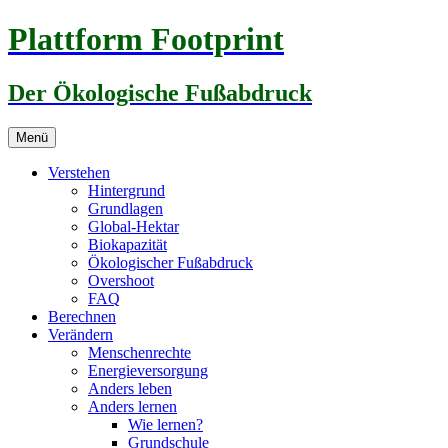
Zum
Plattform Footprint
Inhalt
springen
Der Ökologische Fußabdruck
Menü
Verstehen
Hintergrund
Grundlagen
Global-Hektar
Biokapazität
Ökologischer Fußabdruck
Overshoot
FAQ
Berechnen
Verändern
Menschenrechte
Energieversorgung
Anders leben
Anders lernen
Wie lernen?
Grundschule