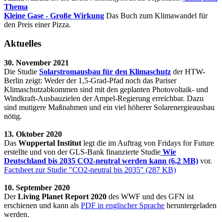
Thema
Kleine Gase - Große Wirkung
Das Buch zum Klimawandel für
den Preis einer Pizza.
Aktuelles
30. November 2021
Die Studie
Solarstromausbau für den Klimaschutz
der HTW-
Berlin zeigt: Weder der 1,5-Grad-Pfad noch das Pariser
Klimaschutzabkommen sind mit den geplanten Photovoltaik- und
Windkraft-Ausbauzielen der Ampel-Regierung erreichbar. Dazu
sind mutigere Maßnahmen und ein viel höherer Solarenergieausbau
nötig.
13. Oktober 2020
Das
Wuppertal Institut
legt die im Auftrag von Fridays for Future
erstellte und von der GLS-Bank finanzierte Studie
Wie
Deutschland bis 2035 CO2-neutral werden kann (6,2 MB)
vor.
Factsheet zur Studie "CO2-neutral bis 2035" (287 KB)
10. September 2020
Der
Living Planet Report 2020
des WWF und des GFN ist
erschienen und kann als
PDF in englischer Sprache
heruntergeladen
werden.