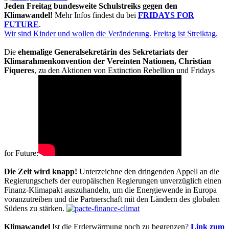
Jeden Freitag bundesweite Schulstreiks gegen den
Klimawandel!
Mehr Infos findest du bei
FRIDAYS FOR
FUTURE
.
Wir sind Kinder und wollen die Veränderung.
Freitag ist Streiktag.
Die
ehemalige Generalsekretärin des Sekretariats der
Klimarahmenkonvention der Vereinten Nationen, Christian
Fiqueres
, zu den Aktionen von Extinction Rebellion und Fridays
for Future:
Die Zeit wird knapp!
Unterzeichne den dringenden Appell an die
Regierungschefs der europäischen Regierungen unverzüglich einen
Finanz-Klimapakt auszuhandeln, um die Energiewende in Europa
voranzutreiben und die Partnerschaft mit den Ländern des globalen
Südens zu stärken.
Klimawandel
Ist die Erderwärmung noch zu begrenzen?
Link zum