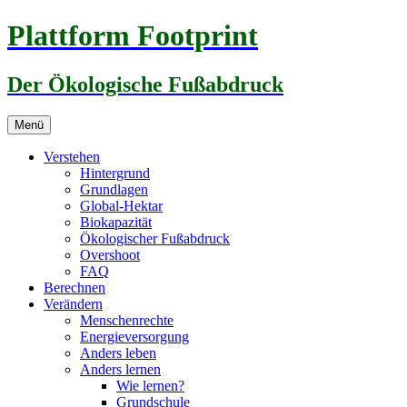
Zum
Plattform Footprint
Inhalt
springen
Der Ökologische Fußabdruck
Menü
Verstehen
Hintergrund
Grundlagen
Global-Hektar
Biokapazität
Ökologischer Fußabdruck
Overshoot
FAQ
Berechnen
Verändern
Menschenrechte
Energieversorgung
Anders leben
Anders lernen
Wie lernen?
Grundschule