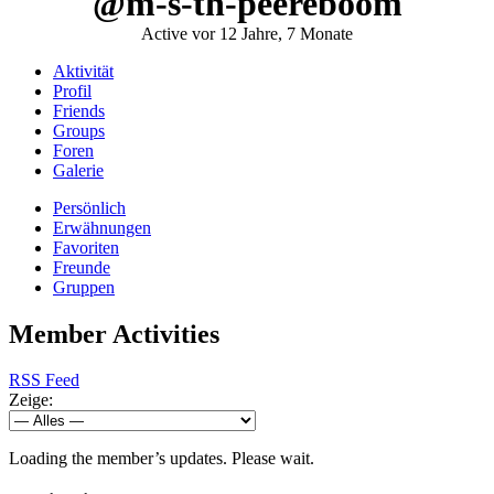
@m-s-th-peereboom
Active vor 12 Jahre, 7 Monate
Aktivität
Profil
Friends
Groups
Foren
Galerie
Persönlich
Erwähnungen
Favoriten
Freunde
Gruppen
Member Activities
RSS Feed
Zeige:
Loading the member’s updates. Please wait.