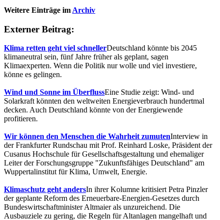
Weitere Einträge im
Archiv
Externer Beitrag:
Klima retten geht viel schneller
Deutschland könnte bis 2045
klimaneutral sein, fünf Jahre früher als geplant, sagen
Klimaexperten. Wenn die Politik nur wolle und viel investiere,
könne es gelingen.
Wind und Sonne im Überfluss
Eine Studie zeigt: Wind- und
Solarkraft könnten den weltweiten Energieverbrauch hundertmal
decken. Auch Deutschland könnte von der Energiewende
profitieren.
Wir können den Menschen die Wahrheit zumuten
Interview in
der Frankfurter Rundschau mit Prof. Reinhard Loske, Präsident der
Cusanus Hochschule für Gesellschaftsgestaltung und ehemaliger
Leiter der Forschungsgruppe "Zukunftsfähiges Deutschland" am
Wuppertalinstitut für Klima, Umwelt, Energie.
Klimaschutz geht anders
In ihrer Kolumne kritisiert Petra Pinzler
der geplante Reform des Erneuerbare-Energien-Gesetzes durch
Bundeswirtschaftminister Altmaier als unzureichend. Die
Ausbauziele zu gering, die Regeln für Altanlagen mangelhaft und