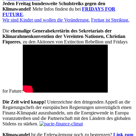
Jeden Freitag bundesweite Schulstreiks gegen den
Klimawandel!
Mehr Infos findest du bei
FRIDAYS FOR
FUTURE
.
Wir sind Kinder und wollen die Veränderung.
Freitag ist Streiktag.
Die
ehemalige Generalsekretärin des Sekretariats der
Klimarahmenkonvention der Vereinten Nationen, Christian
Fiqueres
, zu den Aktionen von Extinction Rebellion und Fridays
for Future:
Die Zeit wird knapp!
Unterzeichne den dringenden Appell an die
Regierungschefs der europäischen Regierungen unverzüglich einen
Finanz-Klimapakt auszuhandeln, um die Energiewende in Europa
voranzutreiben und die Partnerschaft mit den Ländern des globalen
Südens zu stärken.
Klimawandel
Ist die Erderwärmung noch zu begrenzen?
Link zum