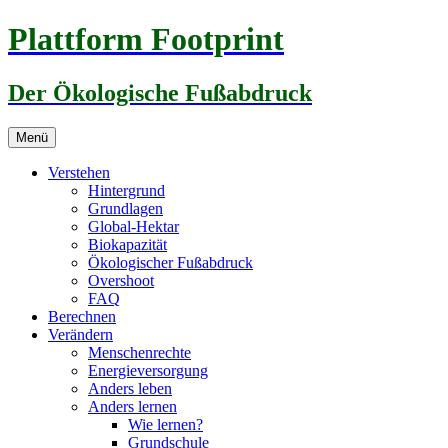
Zum
Plattform Footprint
Inhalt
springen
Der Ökologische Fußabdruck
Menü
Verstehen
Hintergrund
Grundlagen
Global-Hektar
Biokapazität
Ökologischer Fußabdruck
Overshoot
FAQ
Berechnen
Verändern
Menschenrechte
Energieversorgung
Anders leben
Anders lernen
Wie lernen?
Grundschule