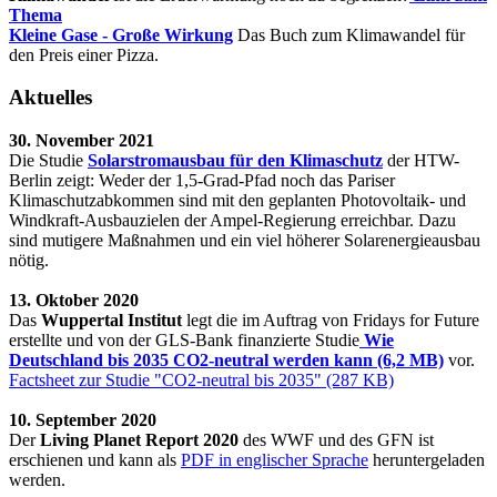
Thema
Kleine Gase - Große Wirkung
Das Buch zum Klimawandel für
den Preis einer Pizza.
Aktuelles
30. November 2021
Die Studie
Solarstromausbau für den Klimaschutz
der HTW-
Berlin zeigt: Weder der 1,5-Grad-Pfad noch das Pariser
Klimaschutzabkommen sind mit den geplanten Photovoltaik- und
Windkraft-Ausbauzielen der Ampel-Regierung erreichbar. Dazu
sind mutigere Maßnahmen und ein viel höherer Solarenergieausbau
nötig.
13. Oktober 2020
Das
Wuppertal Institut
legt die im Auftrag von Fridays for Future
erstellte und von der GLS-Bank finanzierte Studie
Wie
Deutschland bis 2035 CO2-neutral werden kann (6,2 MB)
vor.
Factsheet zur Studie "CO2-neutral bis 2035" (287 KB)
10. September 2020
Der
Living Planet Report 2020
des WWF und des GFN ist
erschienen und kann als
PDF in englischer Sprache
heruntergeladen
werden.