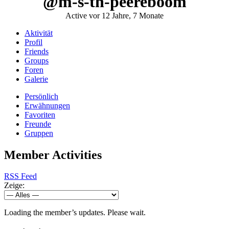
@m-s-th-peereboom
Active vor 12 Jahre, 7 Monate
Aktivität
Profil
Friends
Groups
Foren
Galerie
Persönlich
Erwähnungen
Favoriten
Freunde
Gruppen
Member Activities
RSS Feed
Zeige:
Loading the member’s updates. Please wait.