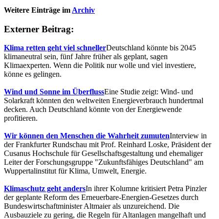
Weitere Einträge im
Archiv
Externer Beitrag:
Klima retten geht viel schneller
Deutschland könnte bis 2045
klimaneutral sein, fünf Jahre früher als geplant, sagen
Klimaexperten. Wenn die Politik nur wolle und viel investiere,
könne es gelingen.
Wind und Sonne im Überfluss
Eine Studie zeigt: Wind- und
Solarkraft könnten den weltweiten Energieverbrauch hundertmal
decken. Auch Deutschland könnte von der Energiewende
profitieren.
Wir können den Menschen die Wahrheit zumuten
Interview in
der Frankfurter Rundschau mit Prof. Reinhard Loske, Präsident der
Cusanus Hochschule für Gesellschaftsgestaltung und ehemaliger
Leiter der Forschungsgruppe "Zukunftsfähiges Deutschland" am
Wuppertalinstitut für Klima, Umwelt, Energie.
Klimaschutz geht anders
In ihrer Kolumne kritisiert Petra Pinzler
der geplante Reform des Erneuerbare-Energien-Gesetzes durch
Bundeswirtschaftminister Altmaier als unzureichend. Die
Ausbauziele zu gering, die Regeln für Altanlagen mangelhaft und