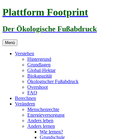
Zum
Plattform Footprint
Inhalt
springen
Der Ökologische Fußabdruck
Menü
Verstehen
Hintergrund
Grundlagen
Global-Hektar
Biokapazität
Ökologischer Fußabdruck
Overshoot
FAQ
Berechnen
Verändern
Menschenrechte
Energieversorgung
Anders leben
Anders lernen
Wie lernen?
Grundschule