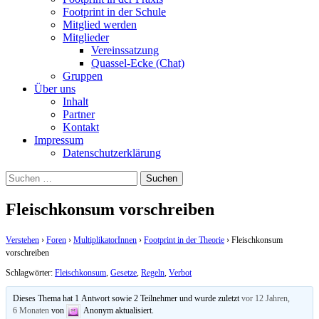
Footprint in der Schule
Mitglied werden
Mitglieder
Vereinssatzung
Quassel-Ecke (Chat)
Gruppen
Über uns
Inhalt
Partner
Kontakt
Impressum
Datenschutzerklärung
Suchen
nach:
Fleischkonsum vorschreiben
Verstehen
›
Foren
›
MultiplikatorInnen
›
Footprint in der Theorie
›
Fleischkonsum
vorschreiben
Schlagwörter:
Fleischkonsum
,
Gesetze
,
Regeln
,
Verbot
Dieses Thema hat 1 Antwort sowie 2 Teilnehmer und wurde zuletzt
vor 12 Jahren,
6 Monaten
von
Anonym
aktualisiert.