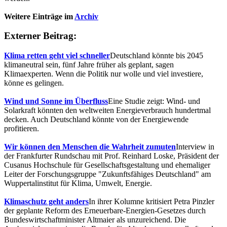
Weitere Einträge im
Archiv
Externer Beitrag:
Klima retten geht viel schneller
Deutschland könnte bis 2045
klimaneutral sein, fünf Jahre früher als geplant, sagen
Klimaexperten. Wenn die Politik nur wolle und viel investiere,
könne es gelingen.
Wind und Sonne im Überfluss
Eine Studie zeigt: Wind- und
Solarkraft könnten den weltweiten Energieverbrauch hundertmal
decken. Auch Deutschland könnte von der Energiewende
profitieren.
Wir können den Menschen die Wahrheit zumuten
Interview in
der Frankfurter Rundschau mit Prof. Reinhard Loske, Präsident der
Cusanus Hochschule für Gesellschaftsgestaltung und ehemaliger
Leiter der Forschungsgruppe "Zukunftsfähiges Deutschland" am
Wuppertalinstitut für Klima, Umwelt, Energie.
Klimaschutz geht anders
In ihrer Kolumne kritisiert Petra Pinzler
der geplante Reform des Erneuerbare-Energien-Gesetzes durch
Bundeswirtschaftminister Altmaier als unzureichend. Die