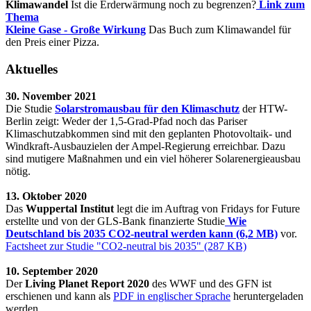
Klimawandel
Ist die Erderwärmung noch zu begrenzen?
Link zum
Thema
Kleine Gase - Große Wirkung
Das Buch zum Klimawandel für
den Preis einer Pizza.
Aktuelles
30. November 2021
Die Studie
Solarstromausbau für den Klimaschutz
der HTW-
Berlin zeigt: Weder der 1,5-Grad-Pfad noch das Pariser
Klimaschutzabkommen sind mit den geplanten Photovoltaik- und
Windkraft-Ausbauzielen der Ampel-Regierung erreichbar. Dazu
sind mutigere Maßnahmen und ein viel höherer Solarenergieausbau
nötig.
13. Oktober 2020
Das
Wuppertal Institut
legt die im Auftrag von Fridays for Future
erstellte und von der GLS-Bank finanzierte Studie
Wie
Deutschland bis 2035 CO2-neutral werden kann (6,2 MB)
vor.
Factsheet zur Studie "CO2-neutral bis 2035" (287 KB)
10. September 2020
Der
Living Planet Report 2020
des WWF und des GFN ist
erschienen und kann als
PDF in englischer Sprache
heruntergeladen
werden.