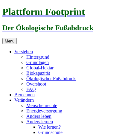
Zum
Plattform Footprint
Inhalt
springen
Der Ökologische Fußabdruck
Menü
Verstehen
Hintergrund
Grundlagen
Global-Hektar
Biokapazität
Ökologischer Fußabdruck
Overshoot
FAQ
Berechnen
Verändern
Menschenrechte
Energieversorgung
Anders leben
Anders lernen
Wie lernen?
Grundschule