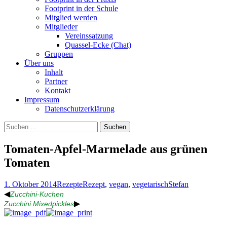
Footprint in der Schule
Mitglied werden
Mitglieder
Vereinssatzung
Quassel-Ecke (Chat)
Gruppen
Über uns
Inhalt
Partner
Kontakt
Impressum
Datenschutzerklärung
Suchen
nach:
Tomaten-Apfel-Marmelade aus grünen
Tomaten
1. Oktober 2014
Rezepte
Rezept
,
vegan
,
vegetarisch
Stefan
◀
Zucchini-Kuchen
▶
Zucchini Mixedpickles