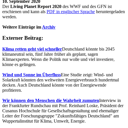
10. September 2020
Der
Living Planet Report 2020
des WWF und des GFN ist
erschienen und kann als
PDF in englischer Sprache
heruntergeladen
werden.
Weitere Einträge im
Archiv
Externer Beitrag:
Klima retten geht viel schneller
Deutschland könnte bis 2045
klimaneutral sein, fünf Jahre früher als geplant, sagen
Klimaexperten. Wenn die Politik nur wolle und viel investiere,
könne es gelingen.
Wind und Sonne im Überfluss
Eine Studie zeigt: Wind- und
Solarkraft könnten den weltweiten Energieverbrauch hundertmal
decken. Auch Deutschland könnte von der Energiewende
profitieren.
Wir können den Menschen die Wahrheit zumuten
Interview in
der Frankfurter Rundschau mit Prof. Reinhard Loske, Präsident der
Cusanus Hochschule für Gesellschaftsgestaltung und ehemaliger
Leiter der Forschungsgruppe "Zukunftsfähiges Deutschland" am
Wuppertalinstitut für Klima, Umwelt, Energie.