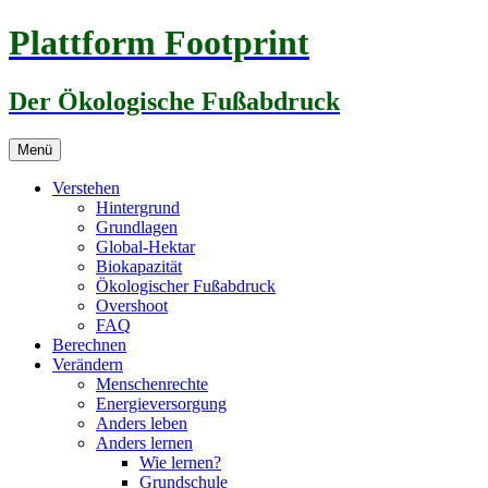
Zum
Plattform Footprint
Inhalt
springen
Der Ökologische Fußabdruck
Menü
Verstehen
Hintergrund
Grundlagen
Global-Hektar
Biokapazität
Ökologischer Fußabdruck
Overshoot
FAQ
Berechnen
Verändern
Menschenrechte
Energieversorgung
Anders leben
Anders lernen
Wie lernen?
Grundschule