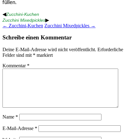
füllen.
◀
Zucchini-Kuchen
▶
Zucchini Mixedpickles
Beitragsnavigation
←
Zucchini-Kuchen
Zucchini Mixedpickles
→
Schreibe einen Kommentar
Deine E-Mail-Adresse wird nicht veröffentlicht.
Erforderliche
Felder sind mit
*
markiert
Kommentar
*
Name
*
E-Mail-Adresse
*