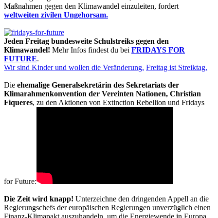
Maßnahmen gegen den Klimawandel einzuleiten, fordert
weltweiten zivilen Ungehorsam.
Jeden Freitag bundesweite Schulstreiks gegen den
Klimawandel!
Mehr Infos findest du bei
FRIDAYS FOR
FUTURE
.
Wir sind Kinder und wollen die Veränderung.
Freitag ist Streiktag.
Die
ehemalige Generalsekretärin des Sekretariats der
Klimarahmenkonvention der Vereinten Nationen, Christian
Fiqueres
, zu den Aktionen von Extinction Rebellion und Fridays
for Future:
Die Zeit wird knapp!
Unterzeichne den dringenden Appell an die
Regierungschefs der europäischen Regierungen unverzüglich einen
Finanz-Klimapakt auszuhandeln, um die Energiewende in Europa