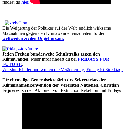
findest du
hier
.
Die Weigerung der Politiker auf der Welt, endlich wirksame
Maßnahmen gegen den Klimawandel einzuleiten, fordert
weltweiten zivilen Ungehorsam.
Jeden Freitag bundesweite Schulstreiks gegen den
Klimawandel!
Mehr Infos findest du bei
FRIDAYS FOR
FUTURE
.
Wir sind Kinder und wollen die Veränderung.
Freitag ist Streiktag.
Die
ehemalige Generalsekretärin des Sekretariats der
Klimarahmenkonvention der Vereinten Nationen, Christian
Fiqueres
, zu den Aktionen von Extinction Rebellion und Fridays