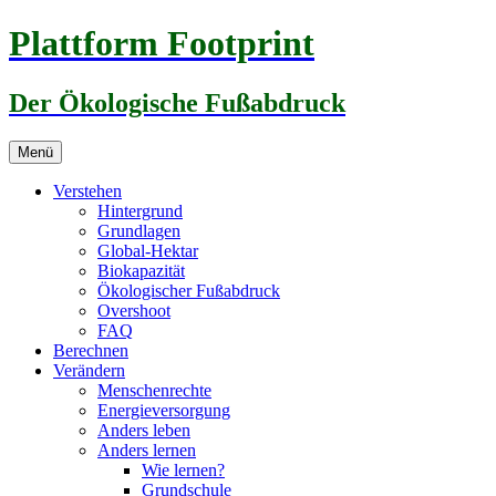
Zum
Plattform Footprint
Inhalt
springen
Der Ökologische Fußabdruck
Menü
Verstehen
Hintergrund
Grundlagen
Global-Hektar
Biokapazität
Ökologischer Fußabdruck
Overshoot
FAQ
Berechnen
Verändern
Menschenrechte
Energieversorgung
Anders leben
Anders lernen
Wie lernen?
Grundschule