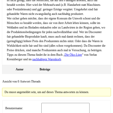
ist nicht gesagt, dass die Menschen, die auf den Plantagen arbeiten, auch fair
bezahlt werden. Hier wird der Mehraufwand (z.B. Handarbeit statt Maschinen-
oder Pestizideinsatz) und ggf. geringer Erträge vergütet. Umgekehrt sind fair
gehandelte Waren nicht zwangsläufig auch nachhaltig produziert.
Wer sicher gehen möchte, dass der eigene Konsum die Umwelt schont und die
Menschen so bezahlt werden, dass sie von ihrer Arbeit leben können, sollte im
Weltladen und im Bioladen einkaufen oder zu Landwirten in der Region gehen, wo
die Produktionsbedingungen für jeden nachvollziehbar sind. Wer im Discounter
fair gehandelte Bioprodukte kauft, muss auch mal damit rechnen, dass der
(geringfügig) höhere Preis den Produzenten nichts nützt. Oder dass die Waren in
Wirklichkeit nicht fair und bio sind (alles schon vorgekommen). Da Discounter die
Preise drücken, sind manche Produzenten auch mal in Versuchung, zu betrügen.
Tipps zu diesem Thema findet ihr in dem Buch „
Die Öko-Lüge
“ von Stefan
Kreutzberger und im
nachhaltigen Warenkorb
.
Autor
Beiträge
Ansicht von 0 Antwort-Threads
Du musst angemeldet sein, um auf dieses Thema antworten zu können.
Benutzername: