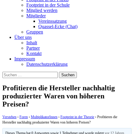
Footprint in der Schule
Mitglied werden
Mitglieder
Vereinssatzung
Quassel-Ecke (Chat)
Gruppen
Über uns
Inhalt
Partner
Kontakt
Impressum
Datenschutzerklärung
Suchen
nach:
Profitieren die Hersteller nachhaltig
produzierter Waren von höheren
Preisen?
Verstehen
›
Foren
›
MultiplikatorInnen
›
Footprint in der Theorie
›
Profitieren die
Hersteller nachhaltig produzierter Waren von höheren Preisen?
Dieses Thema hat 0 Antworten sowie 1 Teilnehmer und wurde zuletzt
vor 12 Jahren,