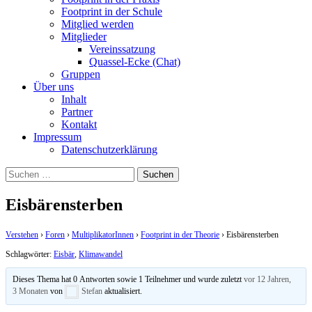
Footprint in der Schule
Mitglied werden
Mitglieder
Vereinssatzung
Quassel-Ecke (Chat)
Gruppen
Über uns
Inhalt
Partner
Kontakt
Impressum
Datenschutzerklärung
Suchen
nach:
Eisbärensterben
Verstehen
›
Foren
›
MultiplikatorInnen
›
Footprint in der Theorie
›
Eisbärensterben
Schlagwörter:
Eisbär
,
Klimawandel
Dieses Thema hat 0 Antworten sowie 1 Teilnehmer und wurde zuletzt
vor 12 Jahren,
3 Monaten
von
Stefan
aktualisiert.