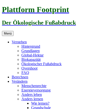
Zum
Plattform Footprint
Inhalt
springen
Der Ökologische Fußabdruck
Menü
Verstehen
Hintergrund
Grundlagen
Global-Hektar
Biokapazität
Ökologischer Fußabdruck
Overshoot
FAQ
Berechnen
Verändern
Menschenrechte
Energieversorgung
Anders leben
Anders lernen
Wie lernen?
Grundschule