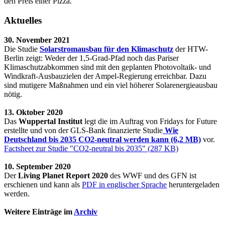
den Preis einer Pizza.
Aktuelles
30. November 2021
Die Studie
Solarstromausbau für den Klimaschutz
der HTW-
Berlin zeigt: Weder der 1,5-Grad-Pfad noch das Pariser
Klimaschutzabkommen sind mit den geplanten Photovoltaik- und
Windkraft-Ausbauzielen der Ampel-Regierung erreichbar. Dazu
sind mutigere Maßnahmen und ein viel höherer Solarenergieausbau
nötig.
13. Oktober 2020
Das
Wuppertal Institut
legt die im Auftrag von Fridays for Future
erstellte und von der GLS-Bank finanzierte Studie
Wie
Deutschland bis 2035 CO2-neutral werden kann (6,2 MB)
vor.
Factsheet zur Studie "CO2-neutral bis 2035" (287 KB)
10. September 2020
Der
Living Planet Report 2020
des WWF und des GFN ist
erschienen und kann als
PDF in englischer Sprache
heruntergeladen
werden.
Weitere Einträge im
Archiv