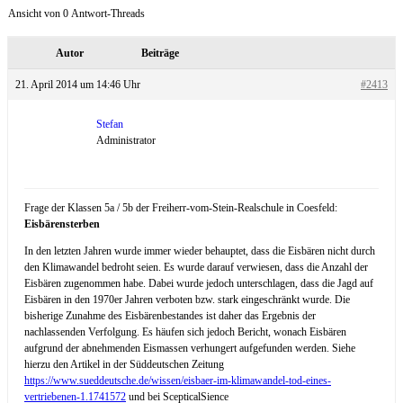
Ansicht von 0 Antwort-Threads
Autor
Beiträge
21. April 2014 um 14:46 Uhr
#2413
Stefan
Administrator
Frage der Klassen 5a / 5b der Freiherr-vom-Stein-Realschule in Coesfeld:
Eisbärensterben
In den letzten Jahren wurde immer wieder behauptet, dass die Eisbären nicht durch
den Klimawandel bedroht seien. Es wurde darauf verwiesen, dass die Anzahl der
Eisbären zugenommen habe. Dabei wurde jedoch unterschlagen, dass die Jagd auf
Eisbären in den 1970er Jahren verboten bzw. stark eingeschränkt wurde. Die
bisherige Zunahme des Eisbärenbestandes ist daher das Ergebnis der
nachlassenden Verfolgung. Es häufen sich jedoch Bericht, wonach Eisbären
aufgrund der abnehmenden Eismassen verhungert aufgefunden werden. Siehe
hierzu den Artikel in der Süddeutschen Zeitung
https://www.sueddeutsche.de/wissen/eisbaer-im-klimawandel-tod-eines-
vertriebenen-1.1741572
und bei ScepticalSience