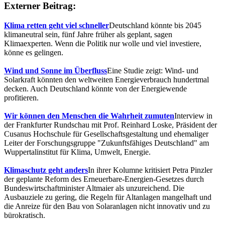
Externer Beitrag:
Klima retten geht viel schneller
Deutschland könnte bis 2045
klimaneutral sein, fünf Jahre früher als geplant, sagen
Klimaexperten. Wenn die Politik nur wolle und viel investiere,
könne es gelingen.
Wind und Sonne im Überfluss
Eine Studie zeigt: Wind- und
Solarkraft könnten den weltweiten Energieverbrauch hundertmal
decken. Auch Deutschland könnte von der Energiewende
profitieren.
Wir können den Menschen die Wahrheit zumuten
Interview in
der Frankfurter Rundschau mit Prof. Reinhard Loske, Präsident der
Cusanus Hochschule für Gesellschaftsgestaltung und ehemaliger
Leiter der Forschungsgruppe "Zukunftsfähiges Deutschland" am
Wuppertalinstitut für Klima, Umwelt, Energie.
Klimaschutz geht anders
In ihrer Kolumne kritisiert Petra Pinzler
der geplante Reform des Erneuerbare-Energien-Gesetzes durch
Bundeswirtschaftminister Altmaier als unzureichend. Die
Ausbauziele zu gering, die Regeln für Altanlagen mangelhaft und
die Anreize für den Bau von Solaranlagen nicht innovativ und zu
bürokratisch.