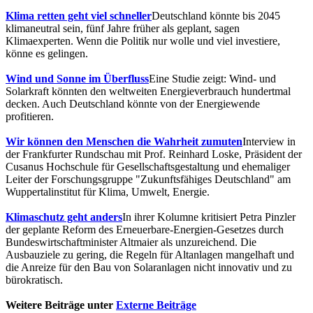
Klima retten geht viel schneller
Deutschland könnte bis 2045
klimaneutral sein, fünf Jahre früher als geplant, sagen
Klimaexperten. Wenn die Politik nur wolle und viel investiere,
könne es gelingen.
Wind und Sonne im Überfluss
Eine Studie zeigt: Wind- und
Solarkraft könnten den weltweiten Energieverbrauch hundertmal
decken. Auch Deutschland könnte von der Energiewende
profitieren.
Wir können den Menschen die Wahrheit zumuten
Interview in
der Frankfurter Rundschau mit Prof. Reinhard Loske, Präsident der
Cusanus Hochschule für Gesellschaftsgestaltung und ehemaliger
Leiter der Forschungsgruppe "Zukunftsfähiges Deutschland" am
Wuppertalinstitut für Klima, Umwelt, Energie.
Klimaschutz geht anders
In ihrer Kolumne kritisiert Petra Pinzler
der geplante Reform des Erneuerbare-Energien-Gesetzes durch
Bundeswirtschaftminister Altmaier als unzureichend. Die
Ausbauziele zu gering, die Regeln für Altanlagen mangelhaft und
die Anreize für den Bau von Solaranlagen nicht innovativ und zu
bürokratisch.
Weitere Beiträge unter
Externe Beiträge