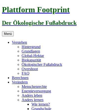
Zum
Plattform Footprint
Inhalt
springen
Der Ökologische Fußabdruck
Menü
Verstehen
Hintergrund
Grundlagen
Global-Hektar
Biokapazität
Ökologischer Fußabdruck
Overshoot
FAQ
Berechnen
Verändern
Menschenrechte
Energieversorgung
Anders leben
Anders lernen
Wie lernen?
Grundschule