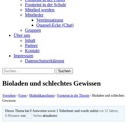
Footprint in der Schule
Mitglied werden
Mitglieder
Vereinssatzung
Quassel-Ecke (Chat)
Gruppen
Über uns
Inhalt
Partner
Kontakt
Impressum
Datenschutzerklärung
Suchen
nach:
Bioladen und schlechtes Gewissen
Verstehen
›
Foren
›
MultiplikatorInnen
›
Footprint in der Theorie
›
Bioladen und schlechtes
Gewissen
Dieses Thema hat 0 Antworten sowie 1 Teilnehmer und wurde zuletzt
vor 12 Jahren,
6 Monaten
von
Stefan
aktualisiert.