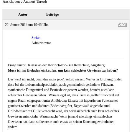
Ansicht von 0 Antwort-Threads
Autor
Beiträge
22. Januar 2014 um 19:46 Uhr
#2008
Stefan
Administrator
Frage einer 8. Klasse an der Heinrich-von-Buz Realschule, Augsburg
Muss ich im Bioladen einkaufen, um kein schlechtes Gewissen zu haben?
Das weiß ich nicht, denn das muss jede/r selbst wissen. Wer es in Ordnung findet,
dass bei der Lebensmittelproduktion auch gentechnisch veränderte Pflanzen,
synthetische Düngemittel und Pestizide eingesetzt werden, braucht auch kein
schlechtes Gewissen haben. Wem es egal ist, dass Tiere in großer Stückzahl auf
engem Raum eingesperrt unter Antibiotika-Einsatz mit importierten Futtermittel
gemästet werden und dadurch Böden vergiftet, Regenwald abgeholzt und
Grundwasser mit Gülle verseucht wird, der wird sicherlich auch kein schlechtes
Gewissen entwickeln. Warum auch? Wenn jemand allerdings ein schlechtes
Gewissen hat, dann sollte er/sie auch etwas an seinen Konsumgewohnheiten
ändern.