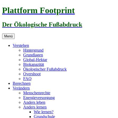
Zum
Plattform Footprint
Inhalt
springen
Der Ökologische Fußabdruck
Menü
Verstehen
Hintergrund
Grundlagen
Global-Hektar
Biokapazität
Ökologischer Fußabdruck
Overshoot
FAQ
Berechnen
Verändern
Menschenrechte
Energieversorgung
Anders leben
Anders lernen
Wie lernen?
Grundschule