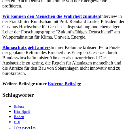
decken. Auch Deutschland könnte von der Energiewende
profitieren.
Wir können den Menschen die Wahrheit zumuten
Interview in
der Frankfurter Rundschau mit Prof. Reinhard Loske, Präsident der
Cusanus Hochschule für Gesellschaftsgestaltung und ehemaliger
Leiter der Forschungsgruppe "Zukunftsfähiges Deutschland" am
Wuppertalinstitut für Klima, Umwelt, Energie.
Klimaschutz geht anders
In ihrer Kolumne kritisiert Petra Pinzler
der geplante Reform des Erneuerbare-Energien-Gesetzes durch
Bundeswirtschaftminister Altmaier als unzureichend. Die
Ausbauziele zu gering, die Regeln für Altanlagen mangelhaft und
die Anreize für den Bau von Solaranlagen nicht innovativ und zu
bürokratisch.
Weitere Beiträge unter
Externe Beiträge
Schlagwörter
Bildung
Bio-Sprit
Boden
E10
Energie