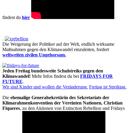
findest du
hier
.
Die Weigerung der Politiker auf der Welt, endlich wirksame
Maßnahmen gegen den Klimawandel einzuleiten, fordert
weltweiten zivilen Ungehorsam.
Jeden Freitag bundesweite Schulstreiks gegen den
Klimawandel!
Mehr Infos findest du bei
FRIDAYS FOR
FUTURE
.
Wir sind Kinder und wollen die Veränderung.
Freitag ist Streiktag.
Die
ehemalige Generalsekretärin des Sekretariats der
Klimarahmenkonvention der Vereinten Nationen, Christian
Fiqueres
, zu den Aktionen von Extinction Rebellion und Fridays