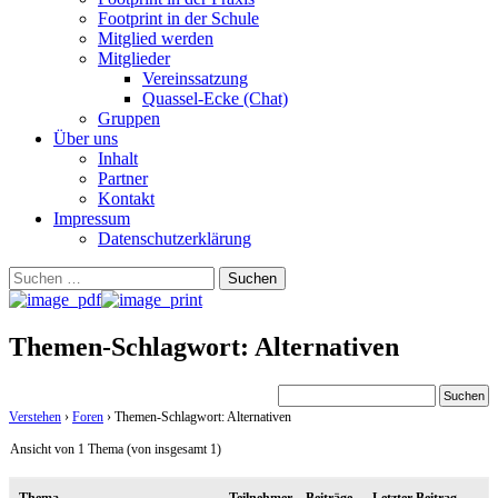
Footprint in der Schule
Mitglied werden
Mitglieder
Vereinssatzung
Quassel-Ecke (Chat)
Gruppen
Über uns
Inhalt
Partner
Kontakt
Impressum
Datenschutzerklärung
Suchen
nach:
Themen-Schlagwort: Alternativen
Verstehen
›
Foren
›
Themen-Schlagwort: Alternativen
Ansicht von 1 Thema (von insgesamt 1)
Thema
Teilnehmer
Beiträge
Letzter Beitrag