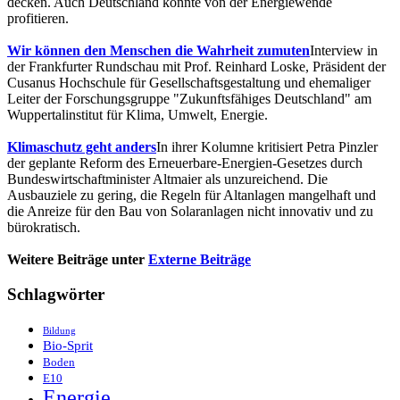
decken. Auch Deutschland könnte von der Energiewende
profitieren.
Wir können den Menschen die Wahrheit zumuten
Interview in
der Frankfurter Rundschau mit Prof. Reinhard Loske, Präsident der
Cusanus Hochschule für Gesellschaftsgestaltung und ehemaliger
Leiter der Forschungsgruppe "Zukunftsfähiges Deutschland" am
Wuppertalinstitut für Klima, Umwelt, Energie.
Klimaschutz geht anders
In ihrer Kolumne kritisiert Petra Pinzler
der geplante Reform des Erneuerbare-Energien-Gesetzes durch
Bundeswirtschaftminister Altmaier als unzureichend. Die
Ausbauziele zu gering, die Regeln für Altanlagen mangelhaft und
die Anreize für den Bau von Solaranlagen nicht innovativ und zu
bürokratisch.
Weitere Beiträge unter
Externe Beiträge
Schlagwörter
Bildung
Bio-Sprit
Boden
E10
Energie