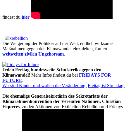
findest du
hier
.
Die Weigerung der Politiker auf der Welt, endlich wirksame
Maßnahmen gegen den Klimawandel einzuleiten, fordert
weltweiten zivilen Ungehorsam.
Jeden Freitag bundesweite Schulstreiks gegen den
Klimawandel!
Mehr Infos findest du bei
FRIDAYS FOR
FUTURE
.
Wir sind Kinder und wollen die Veränderung.
Freitag ist Streiktag.
Die
ehemalige Generalsekretärin des Sekretariats der
Klimarahmenkonvention der Vereinten Nationen, Christian
Fiqueres
, zu den Aktionen von Extinction Rebellion und Fridays