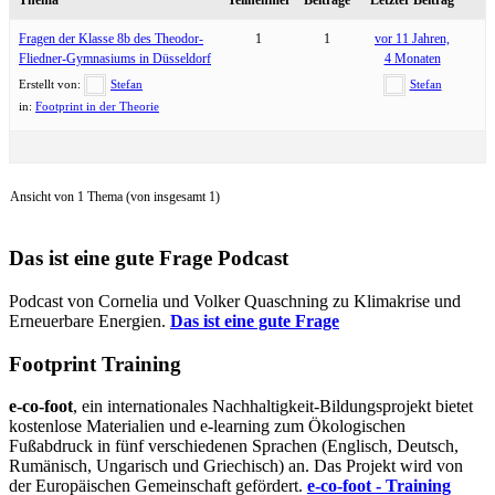
Fragen der Klasse 8b des Theodor-
1
1
vor 11 Jahren,
Fliedner-Gymnasiums in Düsseldorf
4 Monaten
Erstellt von:
Stefan
Stefan
in:
Footprint in der Theorie
Ansicht von 1 Thema (von insgesamt 1)
Das ist eine gute Frage Podcast
Podcast von Cornelia und Volker Quaschning zu Klimakrise und
Erneuerbare Energien.
Das ist eine gute Frage
Footprint Training
e-co-foot
, ein internationales Nachhaltigkeit-Bildungsprojekt bietet
kostenlose Materialien und e-learning zum Ökologischen
Fußabdruck in fünf verschiedenen Sprachen (Englisch, Deutsch,
Rumänisch, Ungarisch und Griechisch) an. Das Projekt wird von
der Europäischen Gemeinschaft gefördert.
e-co-foot - Training