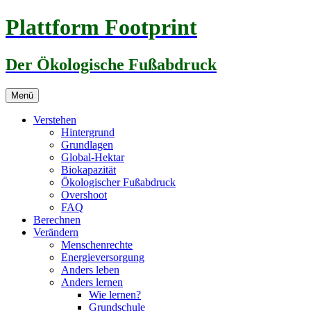
Zum
Plattform Footprint
Inhalt
springen
Der Ökologische Fußabdruck
Menü
Verstehen
Hintergrund
Grundlagen
Global-Hektar
Biokapazität
Ökologischer Fußabdruck
Overshoot
FAQ
Berechnen
Verändern
Menschenrechte
Energieversorgung
Anders leben
Anders lernen
Wie lernen?
Grundschule