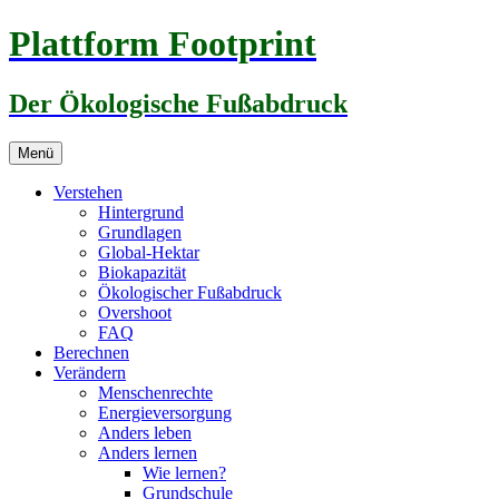
Zum
Plattform Footprint
Inhalt
springen
Der Ökologische Fußabdruck
Menü
Verstehen
Hintergrund
Grundlagen
Global-Hektar
Biokapazität
Ökologischer Fußabdruck
Overshoot
FAQ
Berechnen
Verändern
Menschenrechte
Energieversorgung
Anders leben
Anders lernen
Wie lernen?
Grundschule