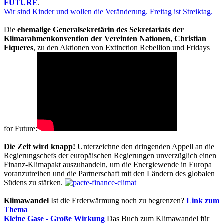
FUTURE
.
Wir sind Kinder und wollen die Veränderung.
Freitag ist Streiktag.
Die
ehemalige Generalsekretärin des Sekretariats der
Klimarahmenkonvention der Vereinten Nationen, Christian
Fiqueres
, zu den Aktionen von Extinction Rebellion und Fridays
for Future:
Die Zeit wird knapp!
Unterzeichne den dringenden Appell an die
Regierungschefs der europäischen Regierungen unverzüglich einen
Finanz-Klimapakt auszuhandeln, um die Energiewende in Europa
voranzutreiben und die Partnerschaft mit den Ländern des globalen
Südens zu stärken.
Klimawandel
Ist die Erderwärmung noch zu begrenzen?
Link zum
Thema
Kleine Gase - Große Wirkung
Das Buch zum Klimawandel für