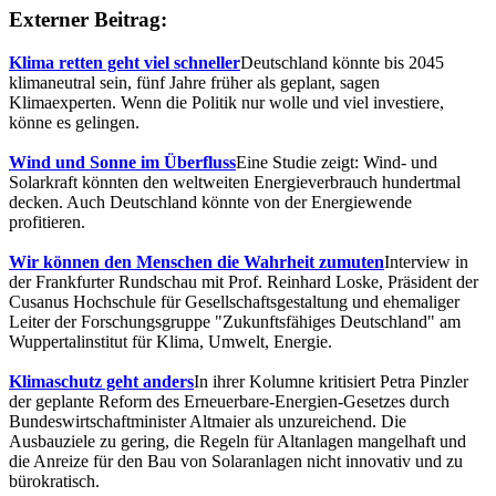
Externer Beitrag:
Klima retten geht viel schneller
Deutschland könnte bis 2045
klimaneutral sein, fünf Jahre früher als geplant, sagen
Klimaexperten. Wenn die Politik nur wolle und viel investiere,
könne es gelingen.
Wind und Sonne im Überfluss
Eine Studie zeigt: Wind- und
Solarkraft könnten den weltweiten Energieverbrauch hundertmal
decken. Auch Deutschland könnte von der Energiewende
profitieren.
Wir können den Menschen die Wahrheit zumuten
Interview in
der Frankfurter Rundschau mit Prof. Reinhard Loske, Präsident der
Cusanus Hochschule für Gesellschaftsgestaltung und ehemaliger
Leiter der Forschungsgruppe "Zukunftsfähiges Deutschland" am
Wuppertalinstitut für Klima, Umwelt, Energie.
Klimaschutz geht anders
In ihrer Kolumne kritisiert Petra Pinzler
der geplante Reform des Erneuerbare-Energien-Gesetzes durch
Bundeswirtschaftminister Altmaier als unzureichend. Die
Ausbauziele zu gering, die Regeln für Altanlagen mangelhaft und
die Anreize für den Bau von Solaranlagen nicht innovativ und zu
bürokratisch.