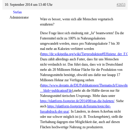
10. September 2014 um 13:40 Uhr
#2653
Stefan
Administrator
Wäre es besser, wenn sich alle Menschen vegetarisch
ernährten?
Diese Frage lässt sich eindeutig mit „Ja“ beantworten! Da die
Futtermittel nicht zu 100% in Nahrungskalorien
umgewandelt werden, muss pro Nahrungskalorie 7 bis 30
mal mehr an Kalorien verfüttert werden
(
https://de.wikipedia.org/wiki/Tierproduktion#Effizienz_der_F.C
Dazu zählt allerdings auch Futter, dass für uns Menschen
nicht verdaulich ist. Das führt dazu, dass wir in Deutschland
mehr als 20 Millionen Hektar Fläche für die Produktion von
Nahrungsmitteln benötigt, obwohl uns dafür nur knapp 17
Millionen Hektar zur Verfügung stehen
(
https://www.destatis.de/DE/Publikationen/Thematisch/Umwel
__blob=publicationFile
),mehr als die Hälfte davon nur für
Nahrungsmittel tierischen Ursprungs. Mehr dazu unter
https://plattform-footprint.de/2014/08/ran-die-buletten/
. Siehe
auch
https://plattform-footprint.de/forums/topic/der-
fussabdruck-der-usa/
. In Ländern, in denen Ackerbau nicht
oder nur schwer möglich ist (z. B. Trockengebiete), stellt die
Tierhaltung dagegen eine Möglichkeit dar, auch auf diesen
Flächen hochwertige Nahrung zu produzieren.