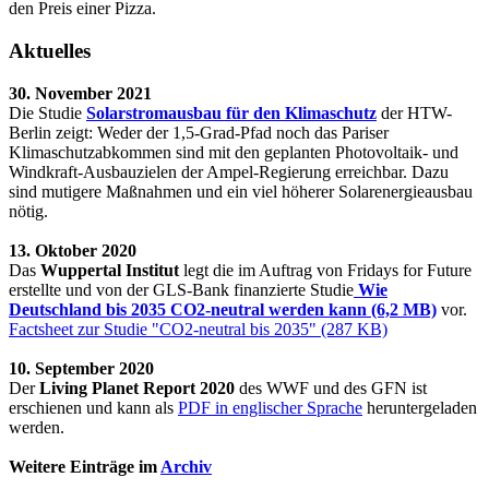
den Preis einer Pizza.
Aktuelles
30. November 2021
Die Studie
Solarstromausbau für den Klimaschutz
der HTW-
Berlin zeigt: Weder der 1,5-Grad-Pfad noch das Pariser
Klimaschutzabkommen sind mit den geplanten Photovoltaik- und
Windkraft-Ausbauzielen der Ampel-Regierung erreichbar. Dazu
sind mutigere Maßnahmen und ein viel höherer Solarenergieausbau
nötig.
13. Oktober 2020
Das
Wuppertal Institut
legt die im Auftrag von Fridays for Future
erstellte und von der GLS-Bank finanzierte Studie
Wie
Deutschland bis 2035 CO2-neutral werden kann (6,2 MB)
vor.
Factsheet zur Studie "CO2-neutral bis 2035" (287 KB)
10. September 2020
Der
Living Planet Report 2020
des WWF und des GFN ist
erschienen und kann als
PDF in englischer Sprache
heruntergeladen
werden.
Weitere Einträge im
Archiv