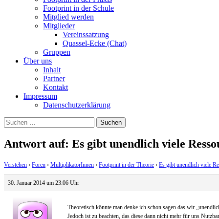
Footprint in der Schule
Mitglied werden
Mitglieder
Vereinssatzung
Quassel-Ecke (Chat)
Gruppen
Über uns
Inhalt
Partner
Kontakt
Impressum
Datenschutzerklärung
Suchen
nach:
Antwort auf: Es gibt unendlich viele Res
Verstehen
›
Foren
›
MultiplikatorInnen
›
Footprint in der Theorie
›
Es gibt unendlich viele 
30. Januar 2014 um 23:06 Uhr
Theoretisch könnte man denke ich schon sagen das wir „unendlich“
Jedoch ist zu beachten, das diese dann nicht mehr für uns Nutzba