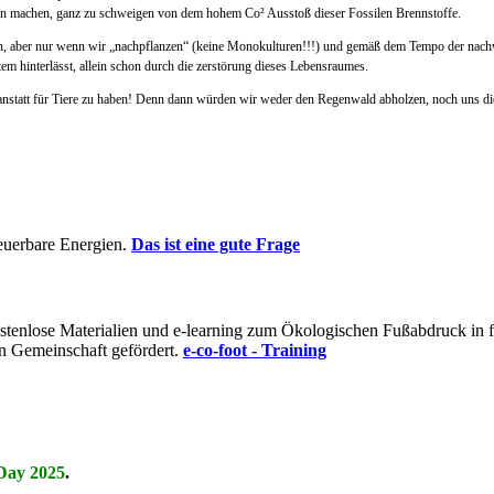
nn machen, ganz zu schweigen von dem hohem Co² Ausstoß dieser Fossilen Brennstoffe.
en, aber nur wenn wir „nachpflanzen“ (keine Monokulturen!!!) und gemäß dem Tempo der nachw
em hinterlässt, allein schon durch die zerstörung dieses Lebensraumes.
 anstatt für Tiere zu haben! Denn dann würden wir weder den Regenwald abholzen, noch uns di
euerbare Energien.
Das ist eine gute Frage
t kostenlose Materialien und e-learning zum Ökologischen Fußabdruck i
n Gemeinschaft gefördert.
e-co-foot - Training
Day 2025
.