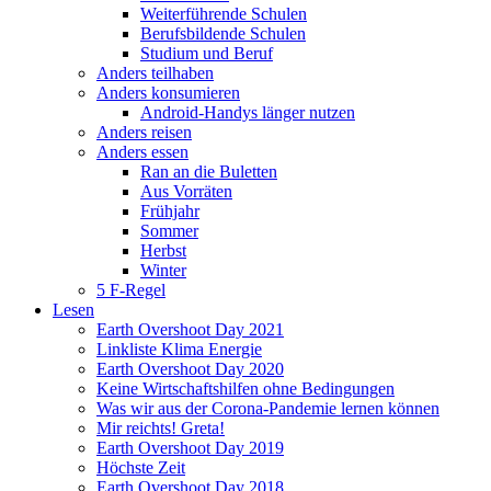
Weiterführende Schulen
Berufsbildende Schulen
Studium und Beruf
Anders teilhaben
Anders konsumieren
Android-Handys länger nutzen
Anders reisen
Anders essen
Ran an die Buletten
Aus Vorräten
Frühjahr
Sommer
Herbst
Winter
5 F-Regel
Lesen
Earth Overshoot Day 2021
Linkliste Klima Energie
Earth Overshoot Day 2020
Keine Wirtschaftshilfen ohne Bedingungen
Was wir aus der Corona-Pandemie lernen können
Mir reichts! Greta!
Earth Overshoot Day 2019
Höchste Zeit
Earth Overshoot Day 2018