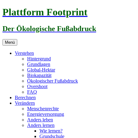
Zum
Plattform Footprint
Inhalt
springen
Der Ökologische Fußabdruck
Menü
Verstehen
Hintergrund
Grundlagen
Global-Hektar
Biokapazität
Ökologischer Fußabdruck
Overshoot
FAQ
Berechnen
Verändern
Menschenrechte
Energieversorgung
Anders leben
Anders lernen
Wie lernen?
Grundschule