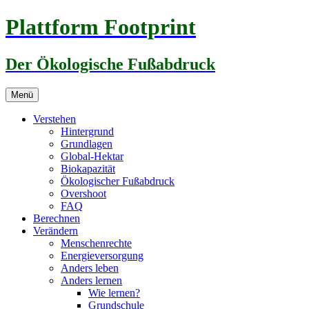
Zum
Plattform Footprint
Inhalt
springen
Der Ökologische Fußabdruck
Menü
Verstehen
Hintergrund
Grundlagen
Global-Hektar
Biokapazität
Ökologischer Fußabdruck
Overshoot
FAQ
Berechnen
Verändern
Menschenrechte
Energieversorgung
Anders leben
Anders lernen
Wie lernen?
Grundschule