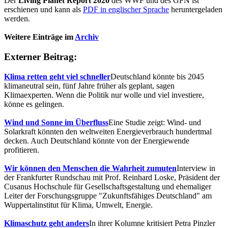
Der
Living Planet Report 2020
des WWF und des GFN ist
erschienen und kann als
PDF in englischer Sprache
heruntergeladen
werden.
Weitere Einträge im
Archiv
Externer Beitrag:
Klima retten geht viel schneller
Deutschland könnte bis 2045
klimaneutral sein, fünf Jahre früher als geplant, sagen
Klimaexperten. Wenn die Politik nur wolle und viel investiere,
könne es gelingen.
Wind und Sonne im Überfluss
Eine Studie zeigt: Wind- und
Solarkraft könnten den weltweiten Energieverbrauch hundertmal
decken. Auch Deutschland könnte von der Energiewende
profitieren.
Wir können den Menschen die Wahrheit zumuten
Interview in
der Frankfurter Rundschau mit Prof. Reinhard Loske, Präsident der
Cusanus Hochschule für Gesellschaftsgestaltung und ehemaliger
Leiter der Forschungsgruppe "Zukunftsfähiges Deutschland" am
Wuppertalinstitut für Klima, Umwelt, Energie.
Klimaschutz geht anders
In ihrer Kolumne kritisiert Petra Pinzler