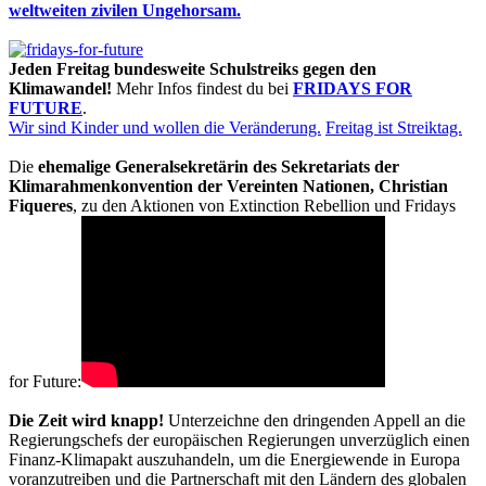
weltweiten zivilen Ungehorsam.
Jeden Freitag bundesweite Schulstreiks gegen den
Klimawandel!
Mehr Infos findest du bei
FRIDAYS FOR
FUTURE
.
Wir sind Kinder und wollen die Veränderung.
Freitag ist Streiktag.
Die
ehemalige Generalsekretärin des Sekretariats der
Klimarahmenkonvention der Vereinten Nationen, Christian
Fiqueres
, zu den Aktionen von Extinction Rebellion und Fridays
for Future:
Die Zeit wird knapp!
Unterzeichne den dringenden Appell an die
Regierungschefs der europäischen Regierungen unverzüglich einen
Finanz-Klimapakt auszuhandeln, um die Energiewende in Europa
voranzutreiben und die Partnerschaft mit den Ländern des globalen