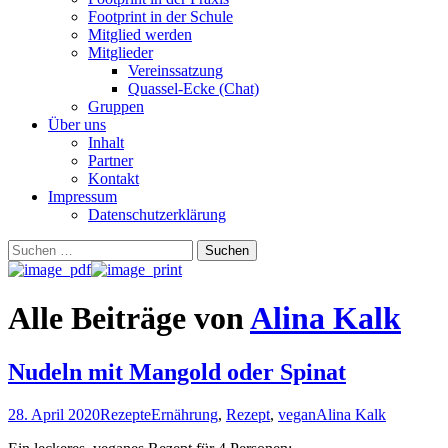
Footprint in der Schule
Mitglied werden
Mitglieder
Vereinssatzung
Quassel-Ecke (Chat)
Gruppen
Über uns
Inhalt
Partner
Kontakt
Impressum
Datenschutzerklärung
Suchen
nach:
Alle Beiträge von
Alina Kalk
Nudeln mit Mangold oder Spinat
28. April 2020
Rezepte
Ernährung
,
Rezept
,
vegan
Alina Kalk