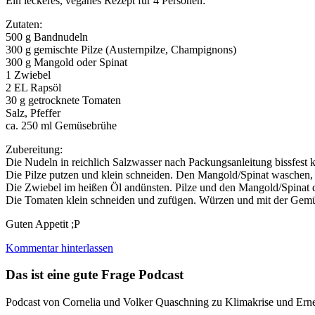
Ein leckeres, veganes Rezept für 4 Personen:
Zutaten:
500 g Bandnudeln
300 g gemischte Pilze (Austernpilze, Champignons)
300 g Mangold oder Spinat
1 Zwiebel
2 EL Rapsöl
30 g getrocknete Tomaten
Salz, Pfeffer
ca. 250 ml Gemüsebrühe
Zubereitung:
Die Nudeln in reichlich Salzwasser nach Packungsanleitung bissfest
Die Pilze putzen und klein schneiden. Den Mangold/Spinat waschen, p
Die Zwiebel im heißen Öl andünsten. Pilze und den Mangold/Spinat 
Die Tomaten klein schneiden und zufügen. Würzen und mit der Gemü
Guten Appetit ;P
Kommentar hinterlassen
Das ist eine gute Frage Podcast
Podcast von Cornelia und Volker Quaschning zu Klimakrise und Ern