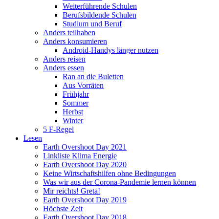
Weiterführende Schulen
Berufsbildende Schulen
Studium und Beruf
Anders teilhaben
Anders konsumieren
Android-Handys länger nutzen
Anders reisen
Anders essen
Ran an die Buletten
Aus Vorräten
Frühjahr
Sommer
Herbst
Winter
5 F-Regel
Lesen
Earth Overshoot Day 2021
Linkliste Klima Energie
Earth Overshoot Day 2020
Keine Wirtschaftshilfen ohne Bedingungen
Was wir aus der Corona-Pandemie lernen können
Mir reichts! Greta!
Earth Overshoot Day 2019
Höchste Zeit
Earth Overshoot Day 2018