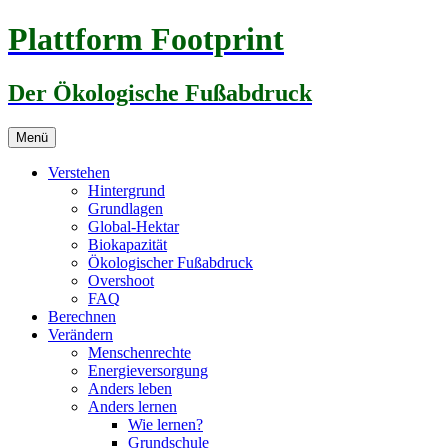
Zum
Plattform Footprint
Inhalt
springen
Der Ökologische Fußabdruck
Menü
Verstehen
Hintergrund
Grundlagen
Global-Hektar
Biokapazität
Ökologischer Fußabdruck
Overshoot
FAQ
Berechnen
Verändern
Menschenrechte
Energieversorgung
Anders leben
Anders lernen
Wie lernen?
Grundschule