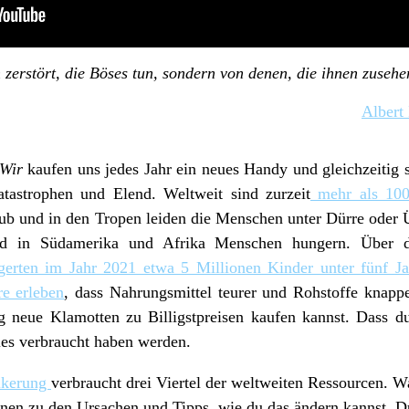
 zerstört, die Böses tun, sondern von denen, die ihnen zusehe
Albert
Wir
kaufen uns jedes Jahr ein neues Handy und gleichzeitig 
atastrophen und Elend. Weltweit sind zurzeit
mehr als 100
laub und in den Tropen leiden die Menschen unter Dürre od
end in Südamerika und Afrika Menschen hungern. Über d
gerten im Jahr 2021 etwa 5 Millionen Kinder unter fünf Ja
re erleben
, dass Nahrungsmittel teurer und Rohstoffe knapp
g neue Klamotten zu Billigstpreisen kaufen kannst. Dass du
les verbraucht haben werden.
lkerung
verbraucht drei Viertel der weltweiten Ressourcen. W
ionen zu den Ursachen und Tipps, wie du das ändern kannst. 