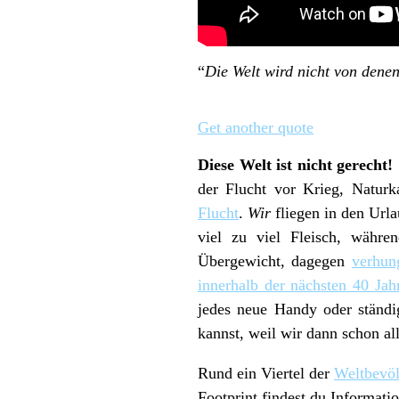
“
Die Welt wird nicht von denen
Get another quote
Diese Welt ist nicht gerecht!
der Flucht vor Krieg, Naturk
Flucht
.
Wir
fliegen in den Ur
viel zu viel Fleisch, währ
Übergewicht, dagegen
verhun
innerhalb der nächsten 40 Jah
jedes neue Handy oder ständi
kannst, weil wir dann schon al
Rund ein Viertel der
Weltbevö
Footprint findest du Informat