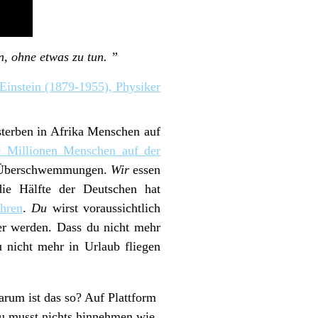
n, ohne etwas zu tun. ”
 Einstein (1879-1955), Physiker
sterben in Afrika Menschen auf
 Millionen Menschen auf der
er Überschwemmungen.
Wir
essen
ie Hälfte der Deutschen hat
hren
.
Du
wirst voraussichtlich
er werden. Dass du nicht mehr
 nicht mehr in Urlaub fliegen
arum ist das so? Auf Plattform
Du musst nichts hinnehmen wie