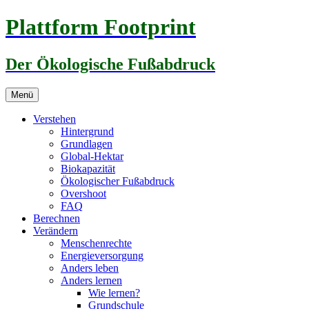
Zum
Plattform Footprint
Inhalt
springen
Der Ökologische Fußabdruck
Menü
Verstehen
Hintergrund
Grundlagen
Global-Hektar
Biokapazität
Ökologischer Fußabdruck
Overshoot
FAQ
Berechnen
Verändern
Menschenrechte
Energieversorgung
Anders leben
Anders lernen
Wie lernen?
Grundschule