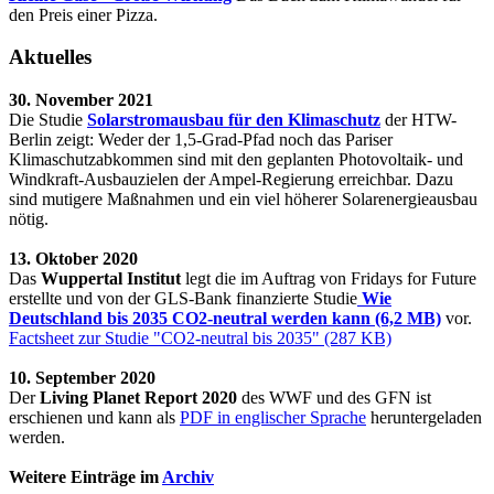
den Preis einer Pizza.
Aktuelles
30. November 2021
Die Studie
Solarstromausbau für den Klimaschutz
der HTW-
Berlin zeigt: Weder der 1,5-Grad-Pfad noch das Pariser
Klimaschutzabkommen sind mit den geplanten Photovoltaik- und
Windkraft-Ausbauzielen der Ampel-Regierung erreichbar. Dazu
sind mutigere Maßnahmen und ein viel höherer Solarenergieausbau
nötig.
13. Oktober 2020
Das
Wuppertal Institut
legt die im Auftrag von Fridays for Future
erstellte und von der GLS-Bank finanzierte Studie
Wie
Deutschland bis 2035 CO2-neutral werden kann (6,2 MB)
vor.
Factsheet zur Studie "CO2-neutral bis 2035" (287 KB)
10. September 2020
Der
Living Planet Report 2020
des WWF und des GFN ist
erschienen und kann als
PDF in englischer Sprache
heruntergeladen
werden.
Weitere Einträge im
Archiv