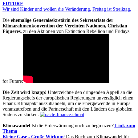
FUTURE
.
Wir sind Kinder und wollen die Veränderung.
Freitag ist Streiktag.
Die
ehemalige Generalsekretärin des Sekretariats der
Klimarahmenkonvention der Vereinten Nationen, Christian
Fiqueres
, zu den Aktionen von Extinction Rebellion und Fridays
for Future:
Die Zeit wird knapp!
Unterzeichne den dringenden Appell an die
Regierungschefs der europäischen Regierungen unverzüglich einen
Finanz-Klimapakt auszuhandeln, um die Energiewende in Europa
voranzutreiben und die Partnerschaft mit den Ländern des globalen
Südens zu stärken.
Klimawandel
Ist die Erderwärmung noch zu begrenzen?
Link zum
Thema
Kleine Gase - Große Wirkung
Das Buch zum Klimawandel für