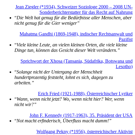
Jean Ziegler (*1934), Schweizer Soziologe 2000 – 2008 UN-
Sonderberichterstatter für das Recht auf Nahrung
“
Die Welt hat genug für die Bedürfnisse aller Menschen, aber
nicht genug für die Gier weniger”
Mahatma Gandhi (1869-1948), indischer Rechtsanwalt und
Pazifist
“
Viele kleine Leute, an vielen kleinen Orten, die viele kleine
Dinge tun, können das Gesicht dieser Welt verändern.”
Sprichwort der Xhosa (Tansania, Südafrika, Botswana und
Lesotho)
“
Solange nicht der Untergang der Menschheit
hundertprozentig feststeht, lohnt es sich, dagegen zu
arbeiten.”
Erich Fried (1921-1988), Österreichischer Lyriker
“
Wann, wenn nicht jetzt? Wo, wenn nicht hier? Wer, wenn
nicht wir?”
John F. Kennedy (1917-1963), 35. Präsident der USA
“
Not macht erfinderisch, Überfluss macht dumm!”
Wolfgang Pekny (*1956), österreichischer Aktivist