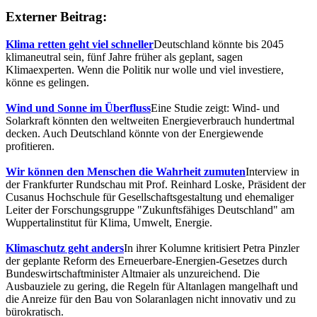
Externer Beitrag:
Klima retten geht viel schneller
Deutschland könnte bis 2045
klimaneutral sein, fünf Jahre früher als geplant, sagen
Klimaexperten. Wenn die Politik nur wolle und viel investiere,
könne es gelingen.
Wind und Sonne im Überfluss
Eine Studie zeigt: Wind- und
Solarkraft könnten den weltweiten Energieverbrauch hundertmal
decken. Auch Deutschland könnte von der Energiewende
profitieren.
Wir können den Menschen die Wahrheit zumuten
Interview in
der Frankfurter Rundschau mit Prof. Reinhard Loske, Präsident der
Cusanus Hochschule für Gesellschaftsgestaltung und ehemaliger
Leiter der Forschungsgruppe "Zukunftsfähiges Deutschland" am
Wuppertalinstitut für Klima, Umwelt, Energie.
Klimaschutz geht anders
In ihrer Kolumne kritisiert Petra Pinzler
der geplante Reform des Erneuerbare-Energien-Gesetzes durch
Bundeswirtschaftminister Altmaier als unzureichend. Die
Ausbauziele zu gering, die Regeln für Altanlagen mangelhaft und
die Anreize für den Bau von Solaranlagen nicht innovativ und zu
bürokratisch.