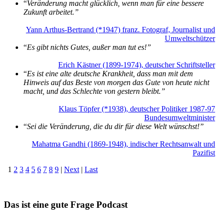
“
Veränderung macht glücklich, wenn man für eine bessere
Zukunft arbeitet.”
Yann Arthus-Bertrand (*1947) franz. Fotograf, Journalist und
Umweltschützer
“
Es gibt nichts Gutes, außer man tut es!”
Erich Kästner (1899-1974), deutscher Schriftsteller
“
Es ist eine alte deutsche Krankheit, dass man mit dem
Hinweis auf das Beste von morgen das Gute von heute nicht
macht, und das Schlechte von gestern bleibt.”
Klaus Töpfer (*1938), deutscher Politiker 1987-97
Bundesumweltminister
“
Sei die Veränderung, die du dir für diese Welt wünschst!”
Mahatma Gandhi (1869-1948), indischer Rechtsanwalt und
Pazifist
1
2
3
4
5
6
7
8
9
|
Next
|
Last
Das ist eine gute Frage Podcast